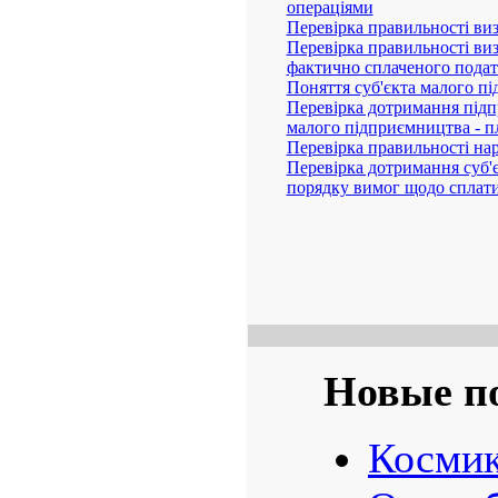
операціях, пов'язаних з пі
продажем продукції (робіт,
Перевірка правильності виз
борговими зобов'язаннями
Перевірка правильності виз
основними фондами та нем
Перевірка правильності ви
операціями
Перевірка правильності ви
Перевірка правильності ви
фактично сплаченого подат
Поняття суб'єкта малого п
Перевірка дотримання підпр
малого підприємництва - п
Перевірка правильності на
податку
Перевірка дотримання суб'
єдиного порядку вимог щодо
платежів)