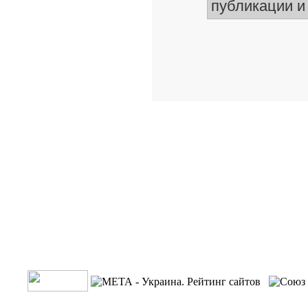
сайте взят
Однако, сле
опубликован
принадлежа
материалы
пожалуйста,
публикации и 