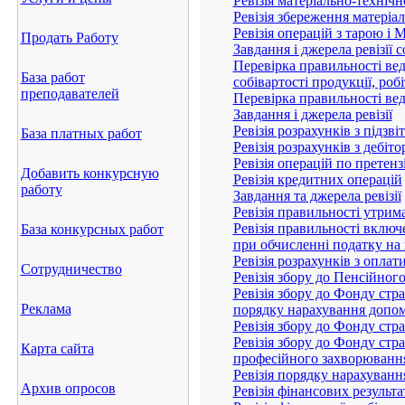
нелімітованих чекових кн
Ревізія операцій з векселям
Завдання і джерела ревізій 
Продать Работу
Ревізія правильності нарах
Ревізія ремонту основних з
База работ
Особливості ревізії операц
преподавателей
Завдання і джерела ревізії
Ревізія матеріально-техніч
База платных работ
Ревізія збереження матеріа
Ревізія операцій з тарою 
Завдання і джерела ревізії с
Добавить конкурсную
Перевірка правильності ве
работу
собівартості продукції, робі
Перевірка правильності ве
База конкурсных работ
Завдання і джерела ревізії
Ревізія розрахунків з підзв
Ревізія розрахунків з дебіт
Сотрудничество
Ревізія операцій по претен
Ревізія кредитних операцій
Реклама
Завдання та джерела ревізії
Ревізія правильності утрим
Ревізія правильності включ
Карта сайта
при обчисленні податку на
Ревізія розрахунків з оплат
Архив опросов
Ревізія збору до Пенсійног