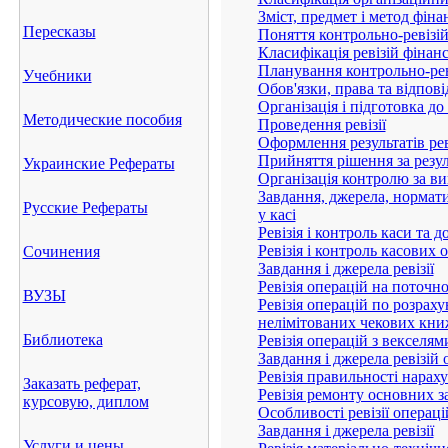
Пересказы
Главная
/
Учебники
/
Учебн
контроль - Романів
Учебники
Суть та функції економічн
Методические пособия
Класифікація організаційн
Зміст, предмет і метод фіна
Украинские Рефераты
Поняття контрольно-ревізійн
Класифікація ревізій фінанс
Планування контрольно-рев
Русские Рефераты
Обов'язки, права та відпові
Організація і підготовка до
Сочинения
Проведення ревізії
Оформлення результатів рев
Прийняття рішення за резул
ВУЗЫ
Організація контролю за ви
Завдання, джерела, нормати
Библиотека
коштів у касі
Ревізія і контроль каси та
Ревізія і контроль касових 
Заказать реферат,
Завдання і джерела ревізії
курсовую, диплом
Ревізія операцій на поточн
Ревізія операцій по розраху
Услуги и цены