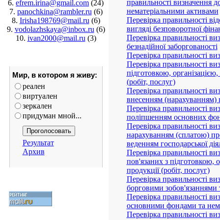
6.
efrem.irina@gmail.com
(24)
послуг)
7.
panochkina@rambler.ru
(6)
Перевірка доходів від здій
8.
Irisha198769@mail.ru
(6)
Перевірка доходів підприєм
9.
vodolazhskaya@inbox.ru
(6)
Перевірка правильності виз
10.
ivan2000@mail.ru
(3)
сторонами
Перевірка правильності виз
паперами, валютними цінн
правильності визначення д
нематеріальними активами
Мир, в котором я живу:
Перевірка правильності від
реален
вигляді безповоротної фіна
виртуален
Перевірка правильності виз
зеркален
безнадійної заборгованості
придуман мной...
Перевірка правильності ви
Перевірка правильності виз
підготовкою, організацією
Результат
(робіт, послуг)
Архив
Перевірка правильності виз
внесенням (нарахуванням) п
Перевірка правильності виз
поліпшенням основних фон
Перевірка правильності виз
нарахуванням (сплатою) про
веденням господарської дія
Перевірка правильності ви