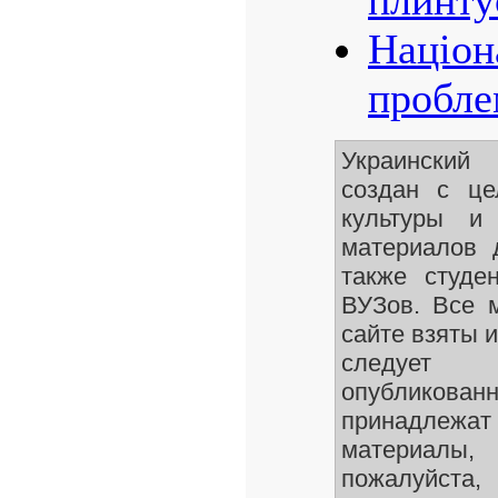
Пророч
Книга д
Похоро
плинту
Націон
пробле
Украинский
создан с це
культуры и 
материалов 
также студе
ВУЗов. Все 