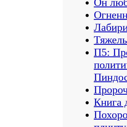
Новые п
Космик
Он лю
Огненн
Лабир
Тяжелы
П5: Пр
полити
Пиндос