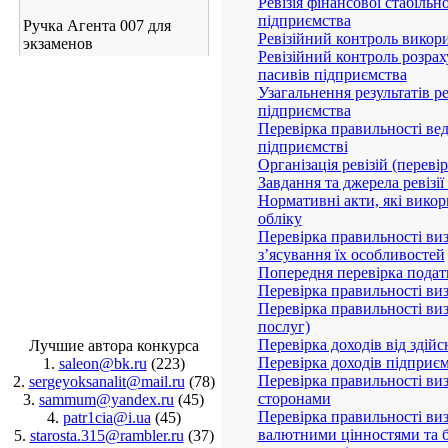
Ревізія збору до Фонду стр
порядку нарахування допом
Ручка Агента 007 для
Ревізія збору до Фонду стр
экзаменов
Ревізія збору до Фонду стр
та професійного захворюва
Ревізія порядку нарахуванн
Ревізія фінансових результа
Ревізія фінансової стабільн
підприємства
Ревізійний контроль викор
Ревізійний контроль розрах
пасивів підприємства
Узагальнення результатів р
підприємства
Перевірка правильності вед
підприємстві
Організація ревізій (переві
Завдання та джерела ревізії
Нормативні акти, які викор
Лучшие автора конкурса
обліку
1.
saleon@bk.ru
(223)
Перевірка правильності ви
2.
sergeyoksanalit@mail.ru
(78)
з’ясування їх особливостей
3.
sammum@yandex.ru
(45)
Попередня перевірка податк
4.
patr1cia@i.ua
(45)
Перевірка правильності ви
5.
starosta.315@rambler.ru
(37)
Перевірка правильності виз