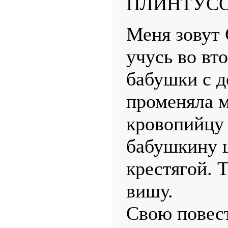
ПЛИНТУС
Меня зовут 
учусь во вт
бабушки с 
променяла м
кровопийцу 
бабушкину 
крестягой. Т
вишу.
Свою повест