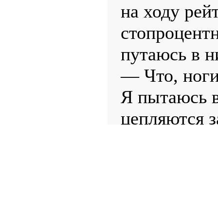
на ходу рей
стопроцентн
путаюсь в н
— Что, ноги
Я пытаюсь в
цепляются за
вновь.
— Ты так и 
издеваться,
— Я не изде