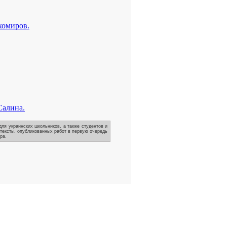
хомиров.
Салина.
ля украинских школьников, а также студентов и
 тексты, опубликованных работ в первую очередь
ра.