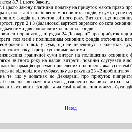
ктом 8.7.1 цього Закону.
7.1 цього Закону платники податку на прибуток мають право про
рати, пов'язані з поліпшенням основних фондів, у сумі, що не пе
сновних фондів на початок звітного року. Витрати, що перевищу
артості груп 2 і 3 (балансової вартості окремого об'єкта основн
редбаченими для відповідних основних фондів.
повинен порівняти дані рядка 24 Декларації про прибуток підп
трати, пов'язані з поліпшенням основних фондів (поточний, кап
реозброєння тощо), у сумі, що не перевищує 5 відсотків сук
 звітного року, із розрахунковими даними.
визначення граничної суми витрат на поліпшення основних ф
тягом звітного року на валові витрати, повинні слугувати відо
також інформація про суми проведених поліпшень, яка в системі 
тись на відповідному субрахунку до рахунка 23 «Виробництво».
на те, що у додатках до Декларації про прибуток підприєм
о, базою для визначення суми дозволених валових витрат на
ласних основних фондів, хоча самі поліпшення можуть бути зді
Назад