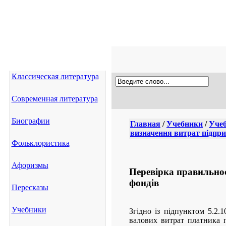
Классическая литература
Современная литература
Биографии
Главная
/
Учебники
/
Учеб
визначення витрат підпри
Фольклористика
Афоризмы
Перевірка правильнос
фондів
Пересказы
Учебники
Згідно із підпунктом 5.2.
валових витрат платника 