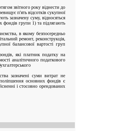
тягом звітного року віднести до
ревищує п'ять відсотків сукупної
ють зазначену суму, відносяться
их фондів групи 1) та підлягають
риємства, в якому безпосередньо
італьний ремонт, реконструкція,
упної балансової вартості груп
ондів, які платник податку на
мості аналітичного податкового
бухгалтерського
ства зазначені суми витрат не
 поліпшення основних фондів є
йсненні і стосовно орендованих