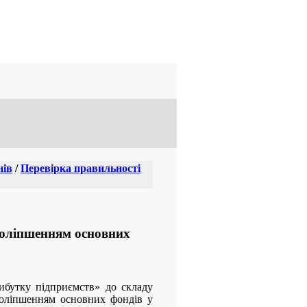
нів
/
Перевірка правильності
 поліпшенням основних
рибутку підприємств» до складу
поліпшенням основних фондів у