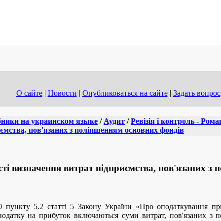
О сайте
|
Новости
|
Опубликоваться на сайте
|
Задать вопрос
ники на украинском языке
/
Аудит
/
Ревізія і контроль - Рома
ємства, пов'язаних з поліпшенням основних фондів
ті визначення витрат підприємства, пов'язаних з
10 пункту 5.2 статті 5 Закону України «Про оподаткування п
податку на прибуток включаються суми витрат, пов'язаних з 