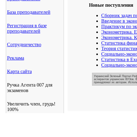
Новые поступления
База преподавателей
Сборник задач п
Введение в экон
Регистрация в базе
Практикум по эк
преподавателей
Эконометрика. Е
Эконометрика. К
Статистика фина
Сотрудничество
Теория статисти
Социально-эконо
Реклама
Статистика в Exc
Социально-эконо
Карта сайта
Украинский Зеленый Портал Реф
аспирантов украинских ВУЗов. В
принадлежат их авторам. Исполь
Ручка Агента 007 для
экзаменов
Увеличить член, грудь!
100%