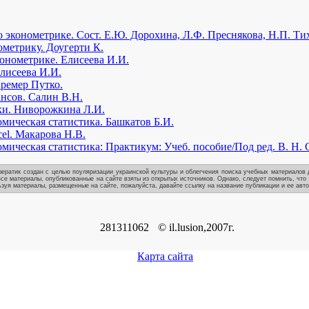
о эконометрике. Сост. Е.Ю. Дорохина, Л.Ф. Преснякова, Н.П. Ти
ометрику. Доугерти К.
онометрике. Елисеева И.И.
лисеева И.И.
ремер Путко.
нсов. Салин В.Н.
ки. Ниворожкина Л.И.
мическая статистика. Башкатов Б.И.
el. Макарова Н.В.
мическая статистика: Практикум: Учеб. пособие/Под ред. В. Н. 
ератик создан с целью поуляризации украинской культуры и облегчения поиска учебных материалов д
се материалы, опубликованные на сайте взяты из открытых источников. Однако, следует помнить, что
зуя материалы, размещенные на сайте, пожалуйста, давайте ссылку на название публикации и ее авто
281311062
© il.lusion,2007г.
Карта сайта