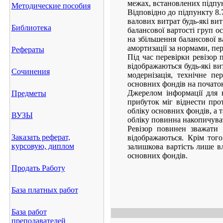
межах, встановлених підпун
Методические пособия
Відповідно до підпункту 8.
валових витрат будь-які вит
Библиотека
балансової вартості груп о
на збільшення балансової в
амортизації за нормами, пе
Рефераты
Під час перевірки ревізор 
відображаються будь-які ви
Сочинения
модернізація, технічне пе
основних фондів на початок
Джерелом інформації для 
Предметы
прибуток міг віднести про
обліку основних фондів, а 
ВУЗЫ
обліку повинна накопичува
Ревізор повинен зважати 
Заказать реферат,
відображаються. Крім тог
курсовую, диплом
залишкова вартість лише в
основних фондів.
Продать Работу
База платных работ
База работ
преподавателей