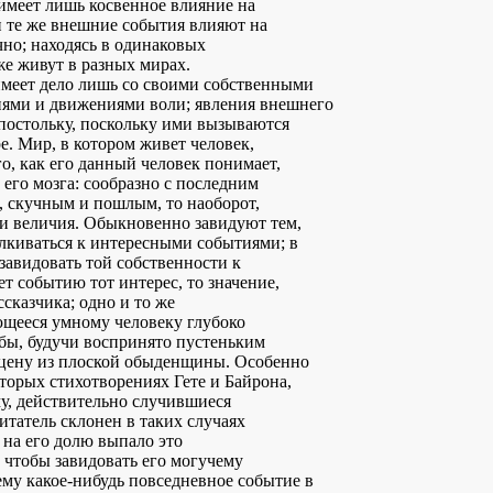
 имеет лишь косвенное влияние на
и те же внешние события влияют на
но; находясь в одинаковых
же живут в разных мирах.
имеет дело лишь со своими собственными
ями и движениями воли; явления внешнего
постольку, поскольку ими вызываются
е. Мир, в котором живет человек,
го, как его данный человек понимает,
в его мозга: сообразно с последним
, скучным и пошлым, то наоборот,
и величия. Обыкновенно завидуют тем,
алкиваться к интересными событиями; в
 завидовать той собственности к
т событию тот интерес, то значение,
ссказчика; одно и то же
ющееся умному человеку глубоко
бы, будучи воспринято пустеньким
цену из плоской обыденщины. Особенно
оторых стихотворениях Гете и Байрона,
, действительно случившиеся
итатель склонен в таких случаях
о на его долю выпало это
 чтобы завидовать его могучему
му какое-нибудь повседневное событие в