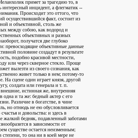
Меланхолик примет за трагедию то, в
 интересный инцидент, а флегматик --
нимания. Происходит это оттого, что
який осуществившийся факт, состоит из
ной и объективной, столь же
ных между собою, как водород и
ественных объективных и разных
аоборот, получатся две глубоко
ти: превосходящие объективные данные
тивной половине создадут в результате
ость, подобно красивой местности,
ду или через скверное стекло. Проще
может вылезти из своего сознания, как
ственно живет только в нем; потому-то
е. На сцене один играет князя, другой
угу, солдата или генерала и т. п.
о внешние, истинная же, внутренняя
в одна и та же: бедный актер с его
зни. Различие в богатстве, в чине
ль, но отнюдь не ею обусловливается
счастья и довольства: и здесь в
же жалкий бедняк, подавленный заботами
азнообразится в зависимости от
воем существе остается неизменным;
 степени, то она ни в коей мере не