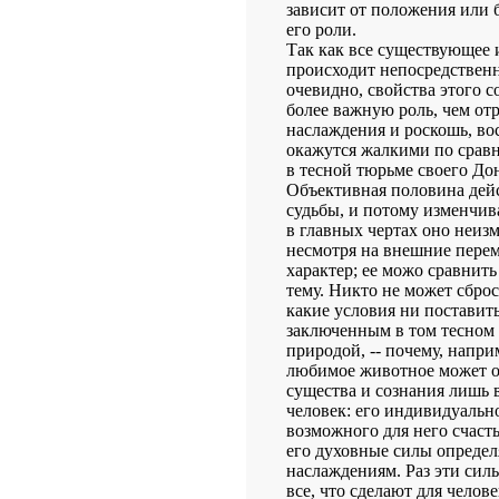
зависит от положения или бо
его роли.
Так как все существующее 
происходит непосредственн
очевидно, свойства этого с
более важную роль, чем от
наслаждения и роскошь, во
окажутся жалкими по срав
в тесной тюрьме своего До
Объективная половина дейс
судьбы, и потому изменчива
в главных чертах оно неиз
несмотря на внешние переме
характер; ее можо сравнить
тему. Никто не может сброс
какие условия ни поставить
заключенным в том тесном к
природой, -- почему, напри
любимое животное может ос
существа и сознания лишь в
человек: его индивидуально
возможного для него счасть
его духовные силы опреде
наслаждениям. Раз эти сил
все, что сделают для челове