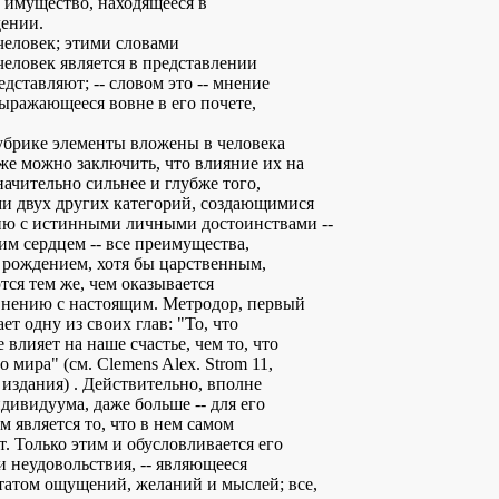
 е. имущество, находящееся в
дении.
человек; этими словами
человек является в представлении
едставляют; -- словом это -- мнение
выражающееся вовне в его почете,
убрике элементы вложены в человека
же можно заключить, что влияние их на
начительно сильнее и глубже того,
ми двух других категорий, создающимися
ию с истинными личными достоинствами --
м сердцем -- все преимущества,
 рождением, хотя бы царственным,
тся тем же, чем оказывается
внению с настоящим. Метродор, первый
ет одну из своих глав: "То, что
 влияет на наше счастье, чем то, что
 мира" (см. Clemens Alex. Strom 11,
 издания) . Действительно, вполне
ндивидуума, даже больше -- для его
 является то, что в нем самом
. Только этим и обусловливается его
и неудовольствия, -- являющееся
татом ощущений, желаний и мыслей; все,