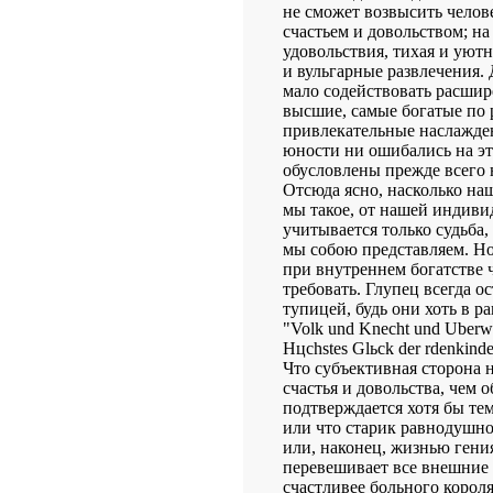
не сможет возвысить чело
счастьем и довольством; на
удовольствия, тихая и уют
и вульгарные развлечения.
мало содействовать расшир
высшие, самые богатые по 
привлекательные наслаждени
юности ни ошибались на это
обусловлены прежде всего
Отсюда ясно, насколько наше
мы такое, от нашей индиви
учитывается только судьба, -
мы собою представляем. Но
при внутреннем богатстве ч
требовать. Глупец всегда ос
тупицей, будь они хоть в р
"Volk und Knecht und Uberwin
Hцchstes Glьck der rdenkinder
Что субъективная сторона 
счастья и довольства, чем о
подтверждается хотя бы тем,
или что старик равнодушно
или, наконец, жизнью гени
перевешивает все внешние 
счастливее больного корол