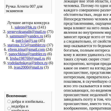
лежащее вне этой области,
человека. Потому-то одни 
Ручка Агента 007 для
каждого совершенно различ
экзаменов
обстоятельствах, люди все 
Непосредственно человек 
Лучшие автора конкурса
представлениями, ощущени
1.
saleon@bk.ru
(141)
мира влияют на него лишь 
2.
sergeyoksanalit@mail.ru
(75)
явления во внутреннем мир
3.
sammum@yandex.ru
(45)
зависит прежде всего от то
4.
patr1cia@i.ua
(45)
а следовательно, от свойст
5.
starosta.315@rambler.ru
(37)
мир оказывается то бедным
6.
efrem.irina@gmail.com
(24)
богатым, полным интереса 
7.
panochkina@rambler.ru
(6)
кому в жизни удавалось ст
8.
Irisha198769@mail.ru
(6)
таких случаях скорее стоит
9.
vodolazhskaya@inbox.ru
(6)
восприятию, которая придае
10.
ivan2000@mail.ru
(3)
какое он имеет на взгляд ра
происшествие, представля
интересным, превратилось 
пошляком, в скучнейшую с
ясно это сказывается в нек
описывающих, по-видимому
происшествия: недалекий ч
Вселенная:
завидовать поэту в том, чт
добра и изобильна..
происшествие, вместо того,
недобра и
воображению, превративше
изобильна...