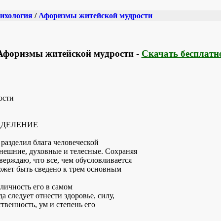
ихология
/
Афоризмы житейской мудрости
Афоризмы житейской мудрости -
Скачать бесплатн
ости
Е ДЕЛЕНИЕ
8) разделил блага человеческой
внешние, духовные и телесные. Сохраняя
верждаю, что все, чем обусловливается
может быть сведено к трем основным
е. личность его в самом
 следует отнести здоровье, силу,
ственность, ум и степень его