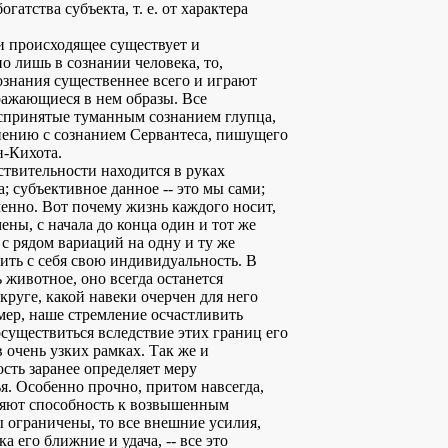
гатства субъекта, т. е. от характера
и происходящее существует и
о лишь в сознании человека, то,
ознания существеннее всего и играют
ражающиеся в нем образы. Все
спринятые туманным сознанием глупца,
нению с сознанием Сервантеса, пишущего
н-Кихота.
твительности находится в руках
; субъективное данное -- это мы сами;
менно. Вот почему жизнь каждого носит,
ны, с начала до конца один и тот же
 с рядом вариаций на одну и ту же
ить с себя свою индивидуальность. В
 животное, оно всегда останется
руге, какой навеки очерчен для него
мер, наше стремление осчастливить
уществиться вследствие этих границ его
 очень узких рамках. Так же и
сть заранее определяет меру
я. Особенно прочно, притом навсегда,
ляют способность к возвышенным
ы ограничены, то все внешние усилия,
ка его ближние и удача, -- все это