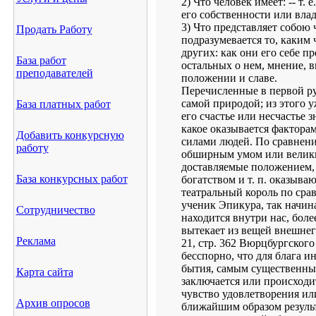
2) Что человек имеет: -- т.
его собственности или вла
3) Что представляет собою 
Продать Работу
подразумевается то, каким 
других: как они его себе пр
База работ
остальных о нем, мнение, 
преподавателей
положении и славе.
Перечисленные в первой р
самой природой; из этого у
База платных работ
его счастье или несчастье з
какое оказывается фактора
Добавить конкурсную
силами людей. По сравнен
работу
обширным умом или велики
доставляемые положением,
База конкурсных работ
богатством и т. п. оказываю
театральный король по сра
ученик Эпикура, так начина
Сотрудничество
находится внутри нас, более
вытекает из вещей внешнего
Реклама
21, стр. 362 Вюрцбургского
бесспорно, что для блага и
бытия, самым существенным
Карта сайта
заключается или происходит
чувство удовлетворения ил
Архив опросов
ближайшим образом резуль