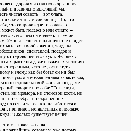
ошего здоровья и сильного организма,
ьный и правильно мыслящий ум,
сте чистая совесть -- вот блага,
т никакие чины и сокровища. То, что
себя, что сопровождает его даже в
 может быть подарено или отнято --
него всего, чем он владеет, и чем он
ям. Умный человек в одиночестве найдет
оих мыслях и воображении, тогда как
беседников, спектаклей, поездок и
цу от терзающей его скуки. Человек с
ным характером даже в тяжелых условиях
овлетворенным, чего не достигнуть
вому и злому, как бы богат он ни был.
ающимся умом и возвышенным характером,
массою удовольствий -- излишни, даже
ораций говорит про себя: "Есть люди,
тей, ни мрамора, ни слоновой кости, ни
тин, ни серебра, ни окрашенных
; но есть и такие, кто не заботится о
крат, при виде выставленных к продаже
кнул: "Сколько существует вещей,
, что мы такое, -- наша
ым и важнейшим условием, уже потому,