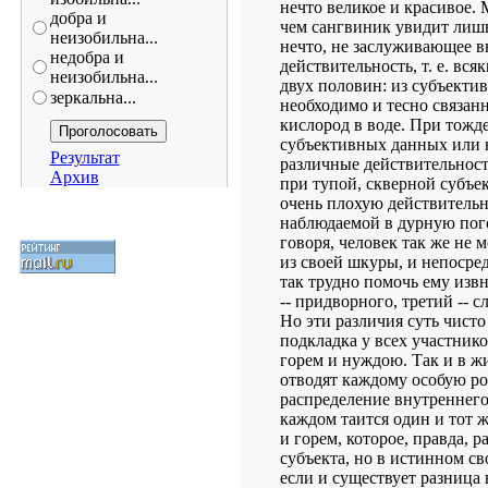
нечто великое и красивое. 
добра и
чем сангвиник увидит лишь
неизобильна...
нечто, не заслуживающее в
недобра и
действительность, т. е. вс
неизобильна...
двух половин: из субъектив
зеркальна...
необходимо и тесно связан
кислород в воде. При тожд
субъективных данных или н
Результат
различные действительнос
Архив
при тупой, скверной субъек
очень плохую действительн
наблюдаемой в дурную пого
говоря, человек так же не 
из своей шкуры, и непосред
так трудно помочь ему извн
-- придворного, третий -- сл
Но эти различия суть чист
подкладка у всех участнико
горем и нуждою. Так и в жи
отводят каждому особую ро
распределение внутреннего 
каждом таится один и тот 
и горем, которое, правда, р
субъекта, но в истинном с
если и существует разница в