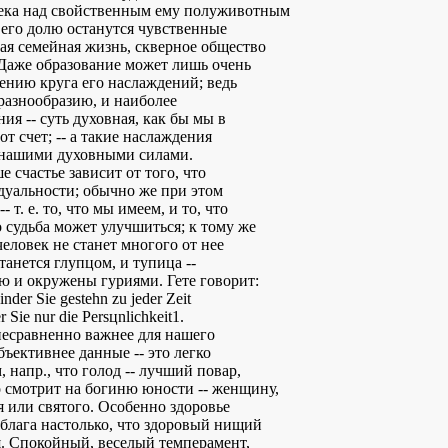
века над свойственным ему полуживотным
 его долю останутся чувственные
ная семейная жизнь, скверное общество
 Даже образование может лишь очень
ению круга его наслаждений; ведь
разнообразию, и наиболее
я -- суть духовная, как бы мы в
т счет; -- а такие наслаждения
 нашими духовными силами.
 счастье зависит от того, что
дуальности; обычно же при этом
- т. е. то, что мы имеем, и то, что
 судьба может улучшиться; к тому же
еловек не станет многого от нее
танется глупцом, и тупица --
аю и окружены гуриями. Гете говорит:
der Sie gestehn zu jeder Zeit
 Sie nur die Persцnlichkeit1.
несравненно важнее для нашего
бъективнее данные -- это легко
 напр., что голод -- лучший повар,
 смотрит на богиню юности -- женщину,
я или святого. Особенно здоровье
блага настолько, что здоровый нищий
я. Спокойный, веселый темперамент,