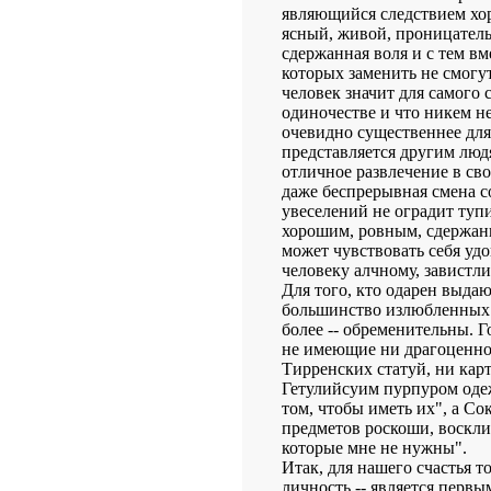
являющийся следствием хор
ясный, живой, проницател
сдержанная воля и с тем вме
которых заменить не смогу
человек значит для самого 
одиночестве и что никем не
очевидно существеннее для 
представляется другим люд
отличное развлечение в св
даже беспрерывная смена со
увеселений не оградит тупи
хорошим, ровным, сдержан
может чувствовать себя уд
человеку алчному, завистли
Для того, кто одарен выд
большинство излюбленных 
более -- обременительны. Г
не имеющие ни драгоценнос
Тирренских статуй, ни кар
Гетулийсуим пурпуром одежд
том, чтобы иметь их", а Со
предметов роскоши, воскли
которые мне не нужны".
Итак, для нашего счастья то
личность -- является перв