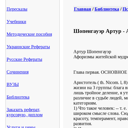
Пересказы
Главная
/
Библиотека
/
Пс
Учебники
Шопенгауэр Артур - 
Методические пособия
Украинские Рефераты
Артур Шопенгауэр
Афоризмы житейской мудр
Русские Рефераты
Сочинения
Глава первая. ОСНОВНО
Аристотель ( th. Nicom. l, 
ВУЗЫ
жизни на 3 группы: блага 
лишь тройное деление, я ут
Библиотека
различие в судьбе людей, 
категориям.
1) Что такое человек: -- т. 
Заказать реферат,
широком смысле слова. Сюда
курсовую, диплом
красоту, темперамент, нрав
развития.
Услуги и цены