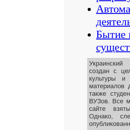
Автома
деятел
Бытие 
сущест
Украинский
создан с це
культуры и 
материалов 
также студе
ВУЗов. Все 
сайте взят
Однако, сле
опубликован