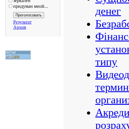
зеркален
придуман мной...
денег
Безраб
Результат
Архив
Фінанс
устано
типу
Видео
термин
органи
Акреди
розрах