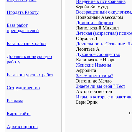
Введение в психоанализ
Фрейд Зигмунд
Возвращенный оккультизм, 
Продать Работу
Подводный Авессалом
Демон и лабиринт
База работ
Ямпольский Михаил
преподавателей
Детская (возрастная) психо
Обухова Л
База платных работ
Деятельность. Сознание. Л
Леонтьев А
Духовное сообщество
Добавить конкурсную
Калинаускас Игоpь
работу
Женские Измены
Афродита
База конкурсных работ
Зачем поет птица?
Энтони де Мелло
Знаете ли вы себя ? Тест
Сотрудничество
Автор неизвестен
Игры, в которые играют л
Реклама
Берн Эрик
н
Карта сайта
Архив опросов