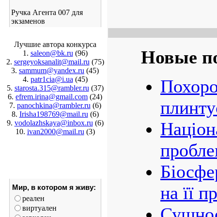
Ручка Агента 007 для
экзаменов
Лучшие автора конкурса
Новые п
1.
saleon@bk.ru
(96)
2.
sergeyoksanalit@mail.ru
(75)
3.
sammum@yandex.ru
(45)
4.
patr1cia@i.ua
(45)
Похоро
5.
starosta.315@rambler.ru
(37)
6.
efrem.irina@gmail.com
(24)
плинту
7.
panochkina@rambler.ru
(6)
8.
Irisha198769@mail.ru
(6)
9.
vodolazhskaya@inbox.ru
(6)
Націон
10.
ivan2000@mail.ru
(3)
пробле
Біосфе
на її 
Мир, в котором я живу:
реален
виртуален
Сущнос