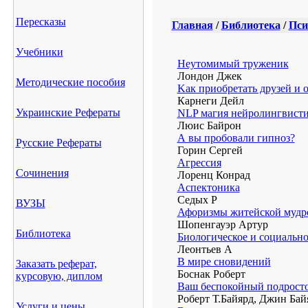
Пересказы
Главная
/
Библиотека
/
Пси
Учебники
Hеутомимый труженик
Лондон Джек
Методические пособия
Kак приобретать друзей и 
Кapнeги Дeйл
Украинские Рефераты
NLP магия нейролингвисти
Люис Байрон
А вы пробовали гипноз?
Русские Рефераты
Горин Сергей
Агрессия
Сочинения
Лоренц Конрад
Аспектоника
Седых Р
ВУЗЫ
Афоризмы житейской мудр
Шопенгауэр Артур
Библиотека
Биологическое и социально
Леонтьев А
В миpе сновидений
Заказать реферат,
Боснак Робеpт
курсовую, диплом
Ваш беспокойный подрост
Роберт Т.Байярд, Джин Бай
Услуги и цены