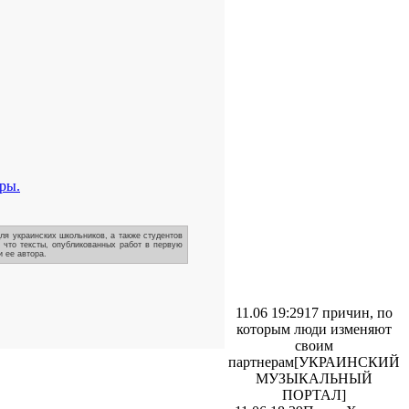
ры.
ля украинских школьников, а также студентов
, что тексты, опубликованных работ в первую
 ее автора.
11.06 19:29
17 причин, по
которым люди изменяют
своим
партнерам
[УКРАИНСКИЙ
МУЗЫКАЛЬНЫЙ
ПОРТАЛ]