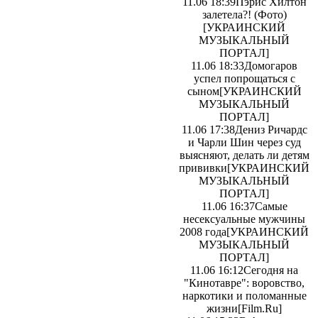
11.06 18:39
Пэрис Хилтон
залетела?! (Фото)
[УКРАИНСКИЙ
МУЗЫКАЛЬНЫЙ
ПОРТАЛ]
11.06 18:33
Домогаров
успел попрощаться с
сыном
[УКРАИНСКИЙ
МУЗЫКАЛЬНЫЙ
ПОРТАЛ]
11.06 17:38
Дениз Ричардс
и Чарли Шин через суд
выясняют, делать ли детям
прививки
[УКРАИНСКИЙ
МУЗЫКАЛЬНЫЙ
ПОРТАЛ]
11.06 16:37
Самые
несексуальные мужчины
2008 года
[УКРАИНСКИЙ
МУЗЫКАЛЬНЫЙ
ПОРТАЛ]
11.06 16:12
Сегодня на
"Кинотавре": воровство,
наркотики и поломанные
жизни
[Film.Ru]