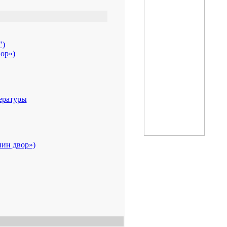
")
ор»)
ературы
нин двор»)