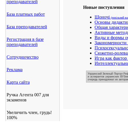
преподавателей
Новые поступления
База платных работ
Щоночі
(повільний ва
Основы дидакти
База преподавателей
Общая характери
Активные методы
Виды и формы о
Регистрация в базе
Закономерности
преподавателей
Психосексуально
Сюжетно-ролевая
Сотрудничество
Игра как фактор
Интеллектуальны
Реклама
Украинский Зеленый Портал Реф
и аспирантов украинских ВУЗов
очередь принадлежат их авторам
Карта сайта
Ручка Агента 007 для
экзаменов
Увеличить член, грудь!
100%