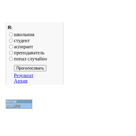
Я:
школьник
студент
аспирант
преподаватель
попал случайно
Результат
Архив