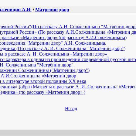
лженицин А.И.
/
Матренин двор
утряной России"(По рассказу А.И. Солженицына "Матрёнин двор
й нутряной России» (По рассказу А.И.Солженицына «Матренин дв
 рассказе «Матренин двор» (по рассказу А.И.Солженицына)
роизведения "Матренин двор" А.И. Солженицына.
аведника (По рассказу А. И. Солженицына "Матренин двор")
ы в рассказе А. И. Солженицына «Матренин двор»
о характера в однлм из произведений современной русской лит
. И. Солженицына "Матрёнин двор"
ображении Солженицины ("Матренин двор")
у А.И.Солженицына «Матренин двор
и в литературе второй половины XX века
аведника» (образ Матрены в рассказе А. И. Солженицына «Матре
ведника» (по рассказу «Матренин двор» )
Назад