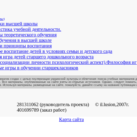
льс)
ки высшей школы
стика учебной деятельности.
 теоретического обучения
бучения в высшей школе
 и принципы воспитания
е воспитание детей в условиях семьи и детского сада
 игра детей старшего дошкольного возраста
 социализации личности психологический аспект).Философия иг
е игры в обучении старшекласников
ератик создан с целью поуляризации украинской культуры и облегчения поиска учебных материалов д
. Все материалы, опубликованные на сайте взяты из открытых источников. Однако, следует помнить
. Используя материалы, размещенные на сайте, пожалуйста, давайте ссылку на название публикации и
281311062 (руководитель проекта)
© il.lusion,2007г.
401699789 (заказ работ)
Карта сайта