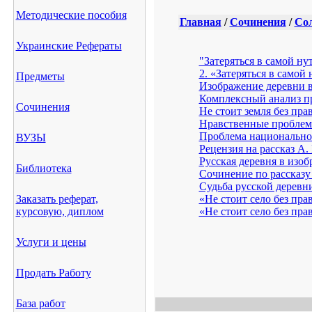
Методические пособия
Главная
/
Сочинения
/
Со
Украинские Рефераты
"Затеряться в самой н
2. «Затеряться в само
Предметы
Изображение деревни в
Комплексный анализ п
Сочинения
Не стоит земля без пр
Нравственные проблем
Проблема национальног
ВУЗЫ
Рецензия на рассказ А
Русская деревня в из
Библиотека
Сочинение по рассказ
Судьба русской деревн
Заказать реферат,
«Не стоит село без пр
курсовую, диплом
«Не стоит село без пра
Услуги и цены
Продать Работу
База работ