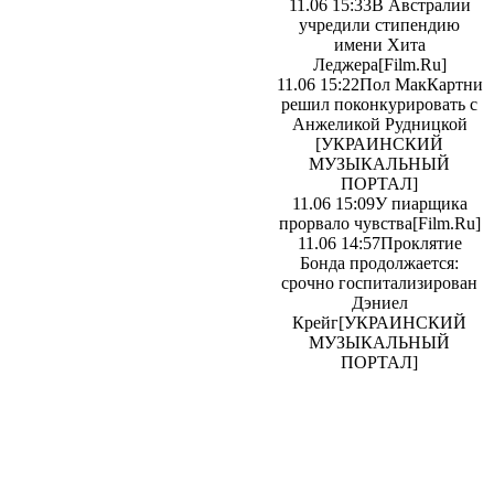
11.06 15:33
В Австралии
учредили стипендию
имени Хита
Леджера
[Film.Ru]
11.06 15:22
Пол МакКартни
решил поконкурировать с
Анжеликой Рудницкой
[УКРАИНСКИЙ
МУЗЫКАЛЬНЫЙ
ПОРТАЛ]
11.06 15:09
У пиарщика
прорвало чувства
[Film.Ru]
11.06 14:57
Проклятие
Бонда продолжается:
срочно госпитализирован
Дэниел
Крейг
[УКРАИНСКИЙ
МУЗЫКАЛЬНЫЙ
ПОРТАЛ]