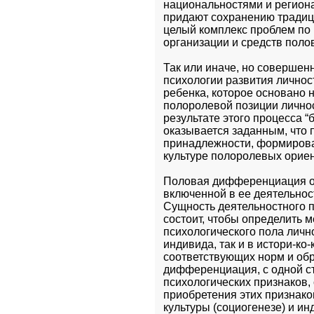
национальностями и региона
придают сохранению традици
целый комплекс проблем по р
организации и средств поло
Так или иначе, но совершен
психологии развития личнос
ребенка, которое основано 
полоролевой позиции личнос
результате этого процесса “
оказывается заданным, что 
принадлежности, формирова
культуре полоролевых ориент
Половая дифференциация обр
включенной в ее деятельност
Сущность деятельностного п
состоит, чтобы определить м
психологического пола лично
индивида, так и в истори-к
соответствующих норм и обр
дифференциация, с одной ст
психологических признаков, 
приобретения этих признако
культуры (социогенезе) и ин