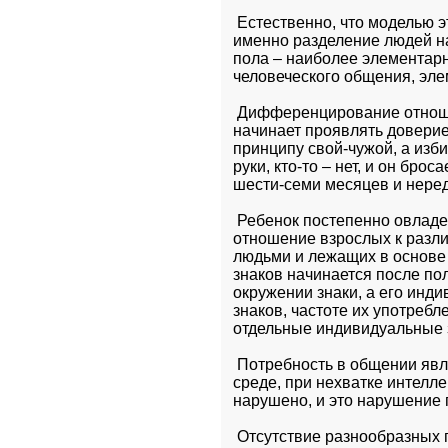
 Естественно, что моделью 
именно разделение людей на
пола – наиболее элементарн
человеческого общения, эле
 Дифференцирование отноше
начинает проявлять доверие
принципу свой-чужой, а избир
руки, кто-то – нет, и он бро
шести-семи месяцев и неред
 Ребенок постепенно овладе
отношение взрослых к разл
людьми и лежащих в основе 
знаков начинается после пол
окружении знаки, а его инд
знаков, частоте их употребл
отдельные индивидуальные з
 Потребность в общении явл
среде, при нехватке интелл
нарушено, и это нарушение 
 Отсутствие разнообразных 