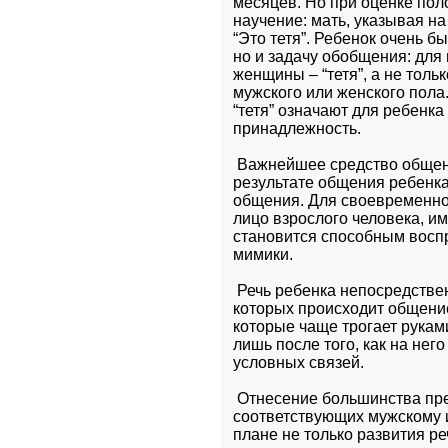
месяцев. Но при оценке пол
научение: мать, указывая на 
“Это тетя”. Ребенок очень б
но и задачу обобщения: для 
женщины – “тетя”, а не толь
мужского или женского пола. 
“тетя” означают для ребенка
принадлежность.
 Важнейшее средство общени
результате общения ребенка 
общения. Для своевременног
лицо взрослого человека, и
становится способным воспр
мимики.
 Речь ребенка непосредствен
которых происходит общение
которые чаще трогает рукам
лишь после того, как на нег
условных связей.
 Отнесение большинства пред
соответствующих мужскому и 
плане не только развития ре