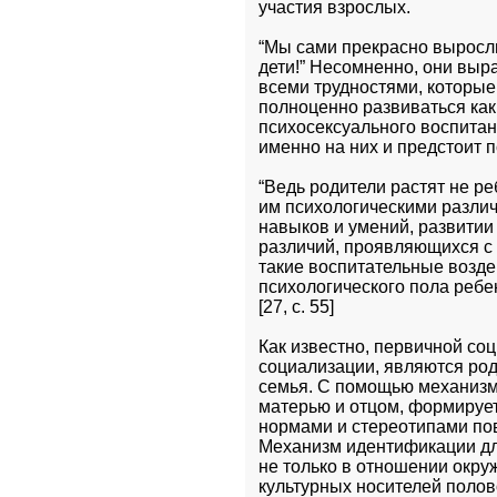
участия взрослых.
“Мы сами прекрасно выросли б
дети!” Несомненно, они вырас
всеми трудностями, которые 
полноценно развиваться как
психосексуального воспитани
именно на них и предстоит п
“Ведь родители растят не ре
им психологическими различ
навыков и умений, развитии
различий, проявляющихся с 
такие воспитательные возд
психологического пола ребе
[27, с. 55]
Как известно, первичной соц
социализации, являются род
семья. С помощью механизма
матерью и отцом, формирует
нормами и стереотипами пов
Механизм идентификации дл
не только в отношении окру
культурных носителей полов