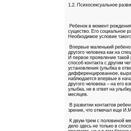
1.2. Психосексуальное разв
 Ребенок в момент рождения
существо. Его социальное ра
Необходимое условие такого
 Впервые маленький ребенок
другого человека как на спе
И первое проявление такой 
способ контакта с другим че
установления (улыбка в отве
дифференцированное, выраж
наблюдается впервые в начал
другого человека – на его в
улыбка, не в ответ на улыбк
месяцев.
 В развитии контактов ребе
зрение, что отмечал еще И.М
 К двум-трем с половиной м
дело здесь не только в спос