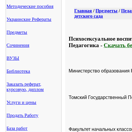
Методические пособия
Главная
/
Предметы
/
Педа
детского сада
Украинские Рефераты
Предметы
Психосексуальное воспит
Педагогика -
Скачать б
Сочинения
ВУЗЫ
Министерство образования 
Библиотека
Заказать реферат,
курсовую, диплом
Томский Государственный П
Услуги и цены
Продать Работу
База работ
Факультет начальных классо