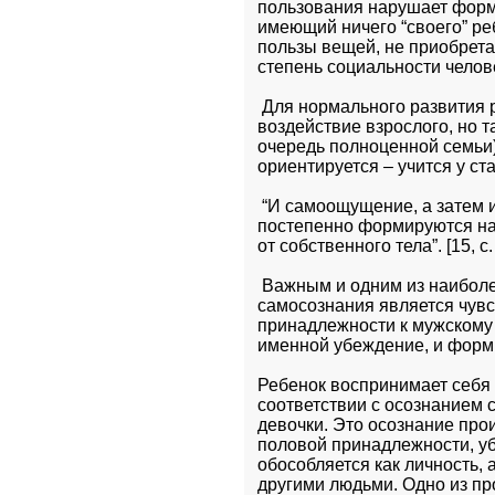
пользования нарушает форми
имеющий ничего “своего” реб
пользы вещей, не приобрета
степень социальности челов
 Для нормального развития 
воздействие взрослого, но 
очередь полноценной семьи)
ориентируется – учится у ст
 “И самоощущение, а затем и
постепенно формируются на
от собственного тела”. [15, с.
 Важным и одним из наиболе
самосознания является чувс
принадлежности к мужскому и
именной убеждение, и форми
Ребенок воспринимает себя 
соответствии с осознанием 
девочки. Это осознание про
половой принадлежности, уб
обособляется как личность, 
другими людьми. Одно из пр