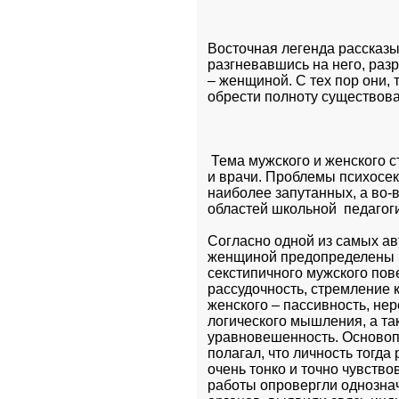
Восточная легенда рассказыв
разгневавшись на него, разр
– женщиной. С тех пор они, т
обрести полноту существо
 Тема мужского и женского с
и врачи. Проблемы психосекс
наиболее запутанных, а во-в
областей школьной  педагог
Согласно одной из самых ав
женщиной предопределены в
секстипичного мужского пов
рассудочность, стремление 
женского – пассивность, нер
логического мышления, а та
уравновешенность. Основопо
полагал, что личность тогда
очень тонко и точно чувство
работы опровергли однозна