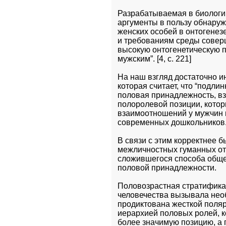
Разрабатываемая в биологи
аргументы в пользу обнаруж
женских особей в онтогенезе
и требованиям среды соверш
высокую онтогенетическую п
мужским”. [4, с. 221]
На наш взгляд достаточно и
которая считает, что “подли
половая принадлежность, взя
полоролевой позиции, кото
взаимоотношений у мужчин 
современных дошкольников. [
В связи с этим корректнее 
межличностных гуманных отн
сложившегося способа обще
половой принадлежности.
Половозрастная стратифика
человечества вызывала необ
продиктована жесткой поля
иерархией половых ролей, к
более значимую позицию, а 