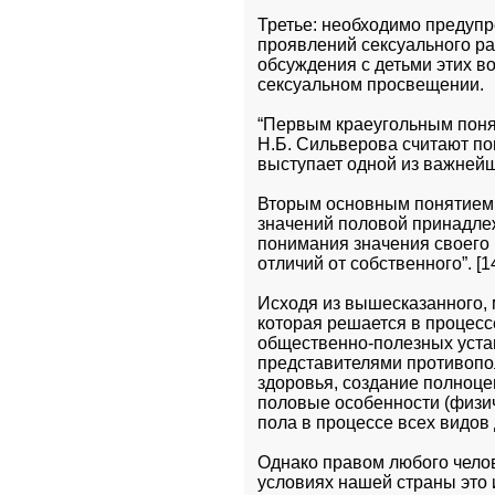
Третье: необходимо предуп
проявлений сексуального раз
обсуждения с детьми этих во
сексуальном просвещении. 
“Первым краеугольным понят
Н.Б. Сильверова считают по
выступает одной из важнейш
Вторым основным понятием я
значений половой принадле
понимания значения своего 
отличий от собственного”. [14
Исходя из вышесказанного, 
которая решается в процесс
общественно-полезных уста
представителями противопо
здоровья, создание полноце
половые особенности (физич
пола в процессе всех видов 
Однако правом любого челове
условиях нашей страны это и