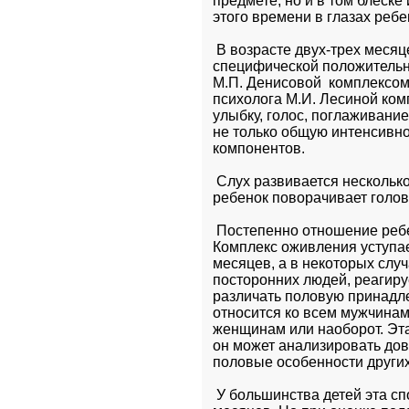
предмете, но и в том блеске
этого времени в глазах ребе
 В возрасте двух-трех месяц
специфической положительн
М.П. Денисовой  комплексом 
психолога М.И. Лесиной комп
улыбку, голос, поглаживание
не только общую интенсивно
компонентов.
 Слух развивается несколько
ребенок поворачивает голову
 Постепенно отношение ребе
Комплекс оживления уступа
месяцев, а в некоторых случ
посторонних людей, реагируе
различать половую принадле
относится ко всем мужчинам
женщинам или наоборот. Эта 
он может анализировать дово
половые особенности других
 У большинства детей эта сп