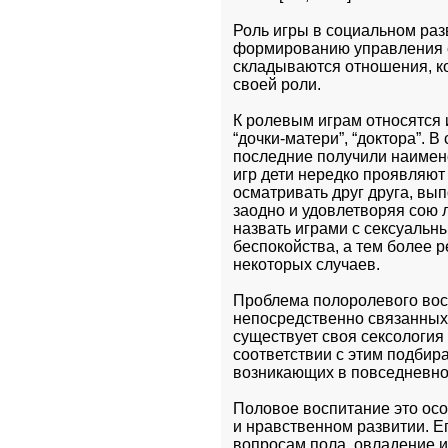
Роль игры в социальном разв
формированию управления с
складываются отношения, к
своей роли.
К ролевым играм относятся и
“дочки-матери”, “доктора”. В
последние получили наимено
игр дети нередко проявляют 
осматривать друг друга, вып
заодно и удовлетворяя сою 
назвать играми с сексуальн
беспокойства, а тем более 
некоторых случаев. 
Проблема полоролевого воспи
непосредственно связанных 
существует своя сексология 
соответствии с этим подбир
возникающих в повседневно
Половое воспитание это осо
и нравственном развитии. Е
вопросам пола, овладение и