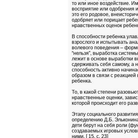
то или иное воздействие. И
восприятие или одобрения ил
это его родовое, внеисторич
одобряет или порицает ребе
нравственных оценок ребенка
В способности ребенка улав
взрослого и испытывать ана
волевого поведения – форми
“нельзя”, выработка системы
лежит в основе выработки в
сдерживать себя самому, а 
способность активно начина
образом в связи с реакцией
ребенка.
То, в какой степени разовью
нравственные оценки, зависи
которой происходит его разв
Этапу социального развития
определению Д.Б. Эльконина 
дети берут на себя роли (ф
создаваемых игровых услови
ними. [ 15, с. 23]