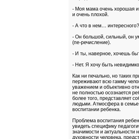
- Моя мама очень хорошая и 
и очень плохой.
- А что в нем… интересного?
- Он большой, сильный, он у
(пе-речисление).
- И ты, наверное, хочешь бы
- Нет. Я хочу быть невидимк
Как ни печально, но таких п
переживают всю гамму челов
уважением и объективно отн
не полностью осознается реб
более того, представляет с
людьми. Атмосфера в семье 
воспитании ребенка.
Проблема воспитания ребенк
увидеть специфику педагогич
значимости и актуальности н
духовности человека, предс