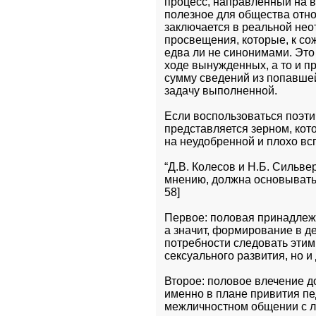
процесс, направленный на в
полезное для общества отно
заключается в реальной нео
просвещения, которые, к со
едва ли не синонимами. Это 
ходе вынужденных, а то и п
сумму сведений из попавшей
задачу выполненной.
Если воспользоваться поэти
представляется зерном, кото
на неудобренной и плохо всп
“Д.В. Колесов и Н.Б. Сильве
мнению, должна основываться
58]
Первое: половая принадлеж
а значит, формирование в д
потребности следовать этим
сексуального развития, но 
Второе: половое влечение до
именно в плане привития пе
межличностном общении с л