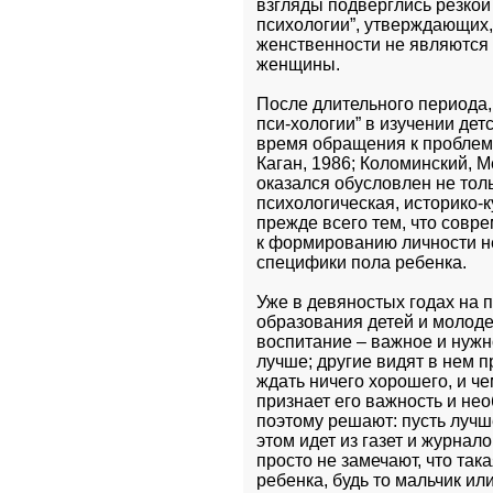
взгляды подверглись резкой 
психологии”, утверждающих,
женственности не являются
женщины.
После длительного периода,
пси-хологии” в изучении детс
время обращения к проблем
Каган, 1986; Коломинский, Ме
оказался обусловлен не толь
психологическая, историко-к
прежде всего тем, что совр
к формированию личности не
специфики пола ребенка.
Уже в девяностых годах на 
образования детей и молодеж
воспитание – важное и нужно
лучше; другие видят в нем п
ждать ничего хорошего, и чем
признает его важность и необ
поэтому решают: пусть лучш
этом идет из газет и журнал
просто не замечают, что так
ребенка, будь то мальчик или