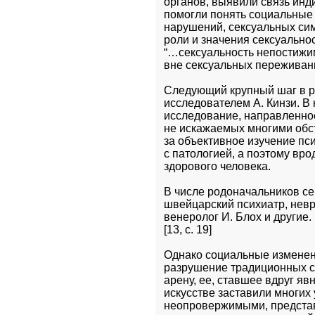
органов, выявили связь инд
помогли понять социальные 
нарушений, сексуальных си
роли и значения сексуальнос
“…сексуальность непостижим
вне сексуальных переживаний
Следующий крупный шаг в ра
исследователем А. Кинзи. В 
исследование, направленное
не искажаемых многими обст
за объективное изучение пс
с патологией, а поэтому вр
здорового человека.
В числе родоначальников сек
швейцарский психиатр, невро
венеролог И. Блох и другие.
[13, с. 19]
Однако социальные изменени
разрушение традиционных с
арену, ее, ставшее вдруг яв
искусстве заставили многих
неопровержимыми, представл