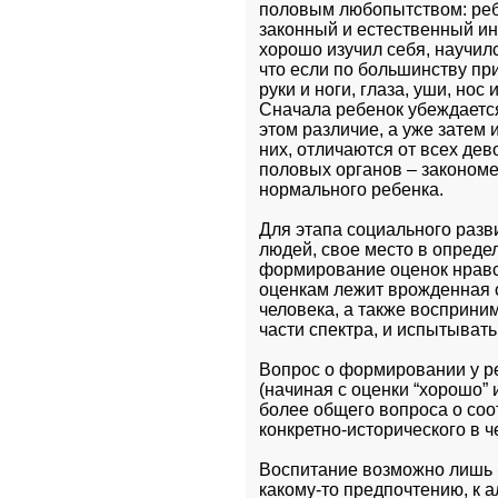
половым любопытством: ребе
законный и естественный инт
хорошо изучил себя, научилс
что если по большинству пр
руки и ноги, глаза, уши, нос 
Сначала ребенок убеждается 
этом различие, а уже затем и
них, отличаются от всех дев
половых органов – закономе
нормального ребенка.
Для этапа социального разви
людей, свое место в определ
формирование оценок нравст
оценкам лежит врожденная с
человека, а также восприни
части спектра, и испытыват
Вопрос о формировании у ре
(начиная с оценки “хорошо” 
более общего вопроса о соо
конкретно-исторического в ч
Воспитание возможно лишь б
какому-то предпочтению, к 