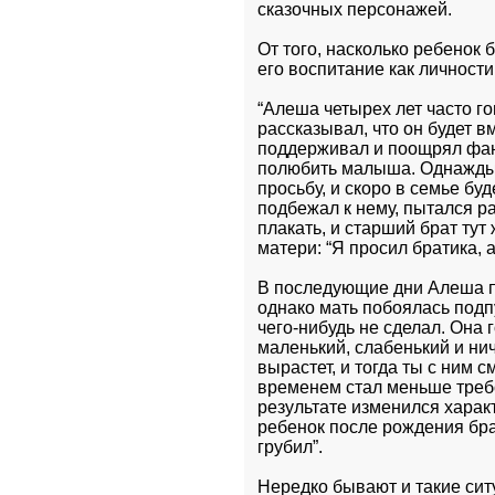
сказочных персонажей.
От того, насколько ребенок 
его воспитание как личности
“Алеша четырех лет часто го
рассказывал, что он будет вме
поддерживал и поощрял фант
полюбить малыша. Однажды о
просьбу, и скоро в семье бу
подбежал к нему, пытался ра
плакать, и старший брат тут 
матери: “Я просил братика, 
В последующие дни Алеша п
однако мать побоялась подпу
чего-нибудь не сделал. Она 
маленький, слабенький и нич
вырастет, и тогда ты с ним с
временем стал меньше требо
результате изменился хара
ребенок после рождения бра
грубил”.
Нередко бывают и такие ситу