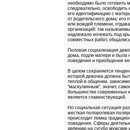
необходимо было готовить ма
следовательно, освободить 
его идентификацию с матерь
от родительского дома: его 
или вождей племени, отдава
организаций: так называемы
надлежало ночевать под кры
совместных работ, общались
Половая социализация девоч
дома, подле матери и была
поведения и приобщение ее 
В целом сохраняется тенден
которой девочка должна быть
теплой в общении, зависимой
“маскулинным”, значит, сам
большинстве современных к
является главенствующей.
Но социальная ситуация раз
жесткая полоролевая поляр
происходит ломка традицион
поведения. Сферы деятельн
делению на сугубо мужские 