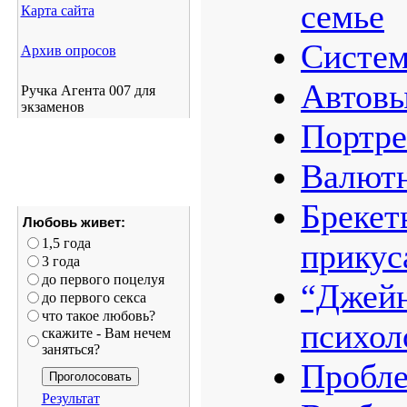
семье
Карта сайта
Систем
Архив опросов
Автов
Ручка Агента 007 для
экзаменов
Портре
Валютн
Брекет
Любовь живет:
1,5 года
прикус
3 года
до первого поцелуя
“Джейн
до первого секса
что такое любовь?
психол
скажите - Вам нечем
заняться?
Пробле
Результат