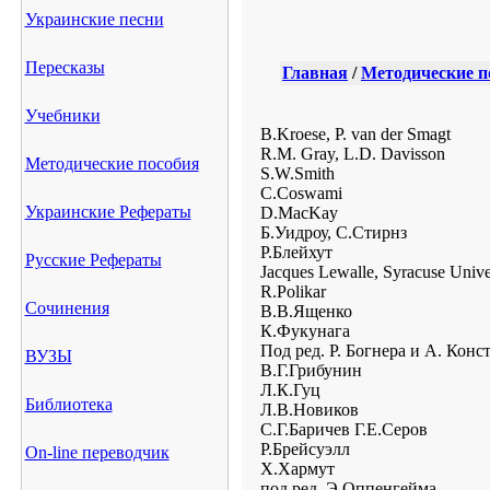
Украинские песни
Пересказы
Главная
/
Методические п
Учебники
B.Kroese, P. van der Smagt
R.M. Gray, L.D. Davisson
Методические пособия
S.W.Smith
C.Coswami
Украинские Рефераты
D.MacKay
Б.Уидроу, С.Стирнз
Р.Блейхут
Русские Рефераты
Jacques Lewalle, Syracuse Unive
R.Polikar
Сочинения
В.В.Ященко
К.Фукунага
Под ред. Р. Богнера и А. Кон
ВУЗЫ
В.Г.Грибунин
Л.К.Гуц
Библиотека
Л.В.Новиков
С.Г.Баричев Г.Е.Серов
Р.Брейсуэлл
On-line переводчик
Х.Хармут
под ред. Э.Оппенгейма