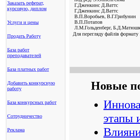
Заказать реферат,
Г.Дженкинс Д.Ваттс
курсовую, диплом
Г.Дженкинс Д.Ваттс
В.П.Воробьев, В.Г.Грибунин
В.П.Потапов
Услуги и цены
Л.М.Гольденберг, Б.Д.Матюш
Для перегляду файлів формату 
Продать Работу
База работ
преподавателей
База платных работ
Новые п
Добавить конкурсную
работу
Иннова
База конкурсных работ
этапы 
Сотрудничество
Влияни
Реклама