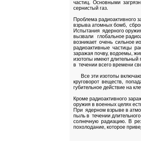
частиц.  Основными  загряз
сернистый газ.
Проблема радиоактивного за
взрыва атомных бомб,  сброш
Испытания  ядерного оружия
вызвали   глобальное радио
возникает  очень  сильное и
радиоактивные  частицы  ра
заражая почву, водоемы, жи
изотопы имеют длительный п
в  течении всего времени с
      Все эти изотопы включают
круговорот  веществ,  попад
губительное действие на клет
Кроме радиоактивного зараж
оружия в военных целях есть
При  ядерном взрыве в атмо
пыль в  течении длительного
солнечную  радиацию.  В  ре
похолодание, которое привед