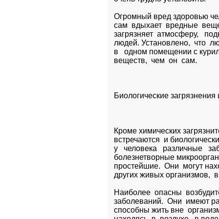
Огромный вред здоровью чело
сам  вдыхает  вредные  вещес
загрязняет  атмосферу,   под
людей. Установлено,  что  лю
в   одном помещении с кури
веществ,  чем  он  сам.
Биологические загрязнения 
Кроме химических загрязните
встречаются  и биологически
у   человека   различные   за
болезнетворные микроорганиз
простейшие.  Они  могут нахо
других живых организмов,  в
Наиболее  опасны  возбудит
заболеваний.  Они  имеют р
способны жить вне  организм
находясь  в  воздухе,  в воде