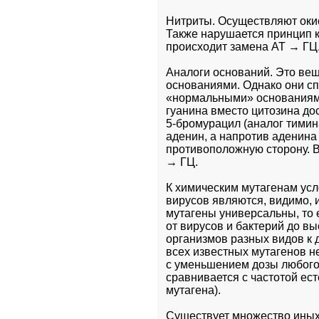
Нитриты. Осуществляют окис
Также нарушается принцип к
происходит замена АТ → ГЦ
Аналоги оснований. Это вещ
основаниями. Однако они с
«нормальными» основаниями
гуанина вместо цитозина достр
5-бромурацил (аналог тимин
аденин, а напротив аденина 
противоположную сторону. В
→ ГЦ.
К химическим мутагенам усл
вирусов являются, видимо, 
мутагены универсальны, то 
от вирусов и бактерий до вы
организмов разных видов к д
всех известных мутагенов не
с уменьшением дозы любого 
сравнивается с частотой ес
мутагена). 
Существует множество иных