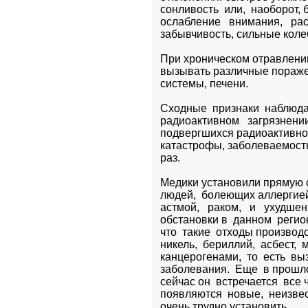
сонливость  или,  наоборот, б
ослабление   внимания,   рас
забывчивость, сильные коле
При хроническом отравлении
вызывать различные поражен
системы, печени.
Сходные  признаки  наблюдают
радиоактивном   загрязнении
подвергшихся радиоактивном
катастрофы, заболеваемость
раз.
Медики установили прямую св
людей,  болеющих аллергией,
астмой,   раком,   и   ухудше
обстановки в  данном  регион
что  такие  отходы производст
никель,  бериллий,  асбест, 
канцерогенами,  то  есть  в
заболевания.  Еще  в прошло
сейчас он  встречается  все 
появляются  новые,  неизве
очень трудно установить.