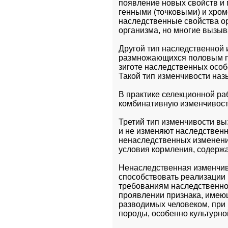
появление новых свойств и 
генными (точковыми) и хро
наследственные свойства ор
организма, но многие вызыв
Другой тип наследственной 
размножающихся половым пу
зиготе наследственных особ
Такой тип изменчивости на
В практике селекционной раб
комбинативную изменчивост
Третий тип изменчивости вы
и не изменяют наследственн
ненаследственных изменени
условия кормления, содержан
Ненаследственная изменчив
способствовать реализации н
требованиям наследственнос
проявлении признака, имеющ
разводимых человеком, при
породы, особенно культурной