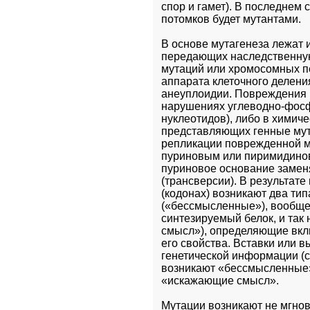
спор и гамет). В последнем с
потомков будет мутантами.
В основе мутагенеза лежат 
передающих наследственную
мутаций или хромосомных пе
аппарата клеточного делени
анеуплоидии. Повреждения н
нарушениях углеводно-фосфа
нуклеотидов), либо в химич
представляющих генные мут
репликации поврежденной м
пуриновым или пиримидиново
пуриновое основание замен
(трансверсии). В результате
(кодонах) возникают два ти
(«бессмысленные»), вообще
синтезируемый белок, и та
смысл»), определяющие вклю
его свойства. Вставки или 
генетической информации (сд
возникают «бессмысленные» 
«искажающие смысл». 
Мутации возникают не мгнов