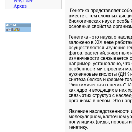
Результат
Архив
 Генетика представляет собо
вместе с тем сложных дисци
биологических наук и особый
основные свойства организм
Генетика - это наука о насл
заложено в XIX веке работам
осуществляется изучение ге
фагов, растений, животных и
изменчивости связывается с
например, установлено, что
особенностями строения моле
нуклеиновые кислоты (ДНК 
синтеза белков и ферментов
"биохимическая генетика". И
как ядро и входящих в них х
связь этих структур с насле
организма в целом. Это нап
Явление наследственности и
молекулярном, клеточном уро
популяциях (виды, породы и 
генетику. 