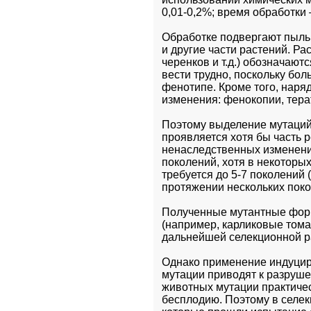
0,01-0,2%; время обработки –
Обработке подвергают пыльцу
и другие части растений. Ра
черенков и т.д.) обозначают
вести трудно, поскольку бол
фенотипе. Кроме того, наря
изменения: фенокопии, тер
Поэтому выделение мутаций 
проявляется хотя бы часть 
ненаследственных изменений
поколений, хотя в некоторы
требуется до 5-7 поколений
протяжении нескольких пок
Полученные мутантные форм
(например, карликовые тома
дальнейшей селекционной р
Однако применение индуциро
мутации приводят к разруше
животных мутации практичес
бесплодию. Поэтому в селек