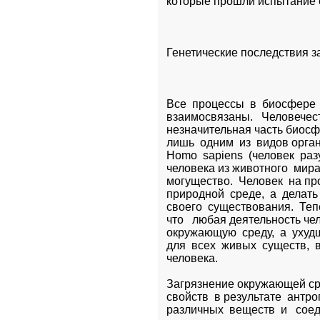
которые прошли испытание 
Генетические последствия 
Все  процессы  в  биосфере  
взаимосвязаны.   Человечеств
незначительная часть биосфер
лишь  одним  из  видов органи
Homo  sapiens  (человек  раз
человека из животного  мира 
могущество.  Человек  на пр
природной  среде,  а  делать 
своего  существования.  Тепе
что   любая деятельность че
окружающую  среду,  а  уху
для  всех  живых  существ,  в
человека. 
Загрязнение окружающей ср
свойств  в результате  антро
различных  веществ  и   сое