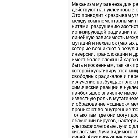
Механизм мутагенеза для р
действуют на нуклеиновые к
Это приводит к разрывам уг
между комплементарными ни
нитями, разрушению азотис
ионизирующей радиации на 
линейную зависимость межд
мутаций и нехваток (малых д
которые возникают в резуль
инверсии, транслокации и др
имеет более сложный характ
быть и косвенным, так как п
которой культивируются мик
свободных радикалов и пер
излучение возбуждает элект
химические реакции в нукле
наибольшее значение имеют 
известную роль в мутагенез
и образование «сшивок» меж
проникают во внутренние тка
только там, где они могут до
облучении вирусов, бактерий
ультрафиолетовые лучи с дл
кислотами. Лучи видимого с
лучей. Алкилирующие соедин