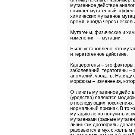
мутагенное действие аналог
снижает мутагенный эффект 
химических мутагенов мутации
время, иногда через несколь
Мутагены, физические и хи
изменения — мутации. 
Было установлено, что мута
и тератогенное действие. 
Канцерогены – это факторы,
заболеваний; тератогены – 
аномалий, уродств. Наряду с
морфозы – изменения, котор
Отличить мутагенное действи
(уродства) являются модифи
в последующих поколениях. 
нормальный признак. В то же
мутацию легко получить иск
мутагенами (разные мутаген
личинкам дрозофилы добавлят
разовьются в мух с желтым т