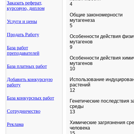
Заказать реферат,
4
курсовую, диплом
Общие закономерности

мутагенеза                                     
Услуги и цены
5
Продать Работу
Особенности действия физич
мутагенов                                    
9
База работ
преподавателей
Особенности действия химич
мутагенов                                    
База платных работ
10
Добавить конкурсную
Использование индуцированн
работу
растений              

12
База конкурсных работ
Генетические последствия з
среды                         

Сотрудничество
13
Химические загрязнения сре
Реклама
человека                               

15