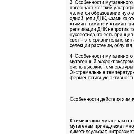
3. Особенности мутагенного
поглощает жесткий ультрафи
является образование нукле
одной цепи ДНК, «замыкаютс
«тимин–тимин» и «тимин–цит
репликации ДНК напротив та
нуклеотида, то есть принци
свет – это сравнительно мяг
селекции растений, облучая 
4. Особенности мутагенного
мутагенный эффект экстрема
очень высокие температуры 
Экстремальные температуры 
ферментативную активность
Особенности действия хими
К химическим мутагенам отн
мутагенам принадлежат мног
диметилсульфат, нитрозомет