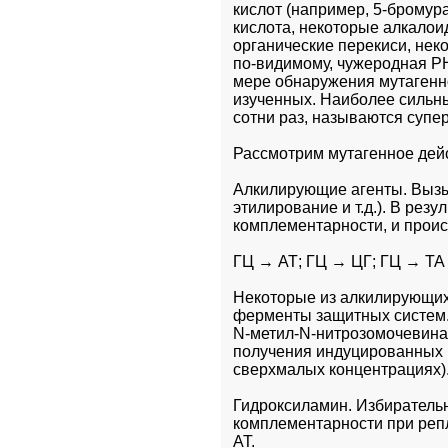
кислот (например, 5-бромура
кислота, некоторые алкалои
органические перекиси, нек
по-видимому, чужеродная РНК
мере обнаружения мутагенно
изученных. Наиболее сильны
сотни раз, называются супе
Рассмотрим мутагенное дейс
Алкилирующие агенты. Вызы
этилирование и т.д.). В рез
комплементарности, и проис
ГЦ → АТ; ГЦ → ЦГ; ГЦ → ТА
Некоторые из алкилирующих 
ферменты защитных систем.
N-метил-N-нитрозомочевина)
получения индуцированных м
сверхмалых концентрациях)
Гидроксиламин. Избирательн
комплементарности при репл
АТ.