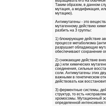
выращивать его на обычной п
Таким образом, в данном слу
мутация, а модификация, и
мутацию). 
Антимутагены - это веществ
мутагенному действию химич
разбить на 3 группы: 
1) блокирующие действие ав
процессе метаболизма (анти
разрушает обладающую мута
обеспечивают сохранение о
2) снижающие действие внеш
др.) или химических мутаге
соединения, сильные восста
соли. Антимутагены этих дву
важными в генетическом отн
действовать как восстановител
3) ферментные системы, де
структур, то есть «исправл
хромосомы. Мутационный эф
определенной интенсивности 