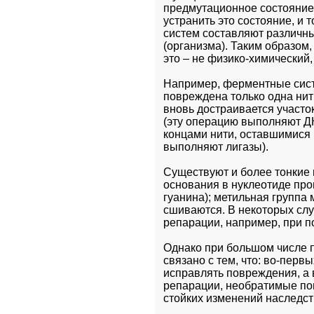
предмутационное состояние
устранить это состояние, и 
систем составляют различны
(организма). Таким образом,
это – не физико-химический,
Например, ферментные сист
повреждена только одна нит
вновь достраивается участо
(эту операцию выполняют ДН
концами нити, оставшимися 
выполняют лигазы).
Существуют и более тонкие 
основания в нуклеотиде прои
гуанина); метильная группа
сшиваются. В некоторых слу
репарации, например, при п
Однако при большом числе п
связано с тем, что: во-перв
исправлять повреждения, а 
репарации, необратимые по
стойких изменений наследс