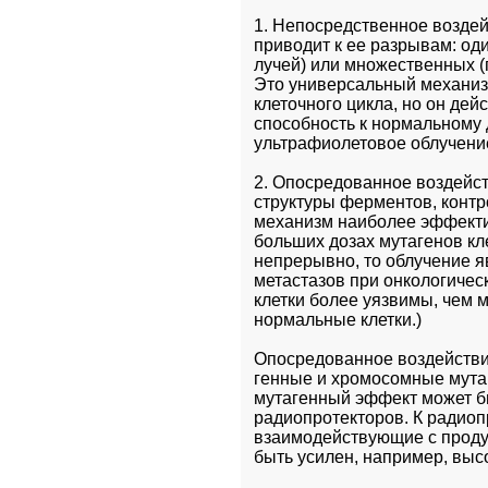
1. Непосредственное воздейс
приводит к ее разрывам: од
лучей) или множественных (
Это универсальный механиз
клеточного цикла, но он дейс
способность к нормальному 
ультрафиолетовое облучени
2. Опосредованное воздейс
структуры ферментов, конт
механизм наиболее эффектив
больших дозах мутагенов кле
непрерывно, то облучение я
метастазов при онкологичес
клетки более уязвимы, чем
нормальные клетки.) 
Опосредованное воздействи
генные и хромосомные мута
мутагенный эффект может б
радиопротекторов. К радиоп
взаимодействующие с продук
быть усилен, например, вы