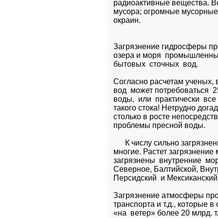
радиоактивные вещества. Вс
мусора; огромные мусорные 
Загрязнение гидросферы прои
озера и моря  промышленных,
бытовых  сточных  вод.
Согласно расчетам ученых, в
вод  может потребоваться  25 
воды,  или  практически  все
такого стока! Нетрудно догада
столько в росте непосредст
проблемы пресной воды.
      К числу сильно загрязне
многие. Растет загрязнение 
загрязнены  внутренние  мор
Северное, Балтийской, Внутр
Персидский  и Мексиканский
Загрязнение атмосферы прои
транспорта и т.д., которые 
«на  ветер» более 20 млрд. т