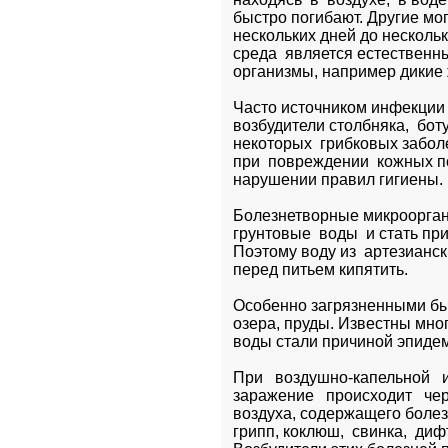
быстро погибают. Другие могу
нескольких дней до нескольки
среда  является естественны
организмы, например дикие
Часто источником инфекции я
возбудители столбняка,  боту
некоторых  грибковых заболе
при  повреждении  кожных п
нарушении правил гигиены.
Болезнетворные микроорганиз
грунтовые  воды  и стать п
Поэтому воду из  артезианск
перед питьем кипятить.
Особенно загрязненными быв
озера, пруды. Известны мног
воды стали причиной эпиде
При   воздушно-капельной   и
заражение   происходит   че
воздуха, содержащего болез
грипп, коклюш,  свинка,  дифт