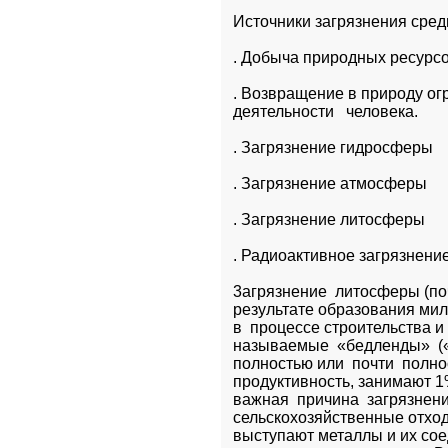
Источники загрязнения сред
. Добыча природных ресурс
. Возвращение в природу ог
деятельности   человека.
. Загрязнение гидросферы
. Загрязнение атмосферы
. Загрязнение литосферы
. Радиоактивное загрязнени
3агрязнение  литосферы (поч
результате образования мил
в  процессе строительства и  
называемые  «бедленды»  («
полностью или  почти  полно
продуктивность, занимают 1%
важная  причина  загрязнен
сельскохозяйственные отходы
выступают металлы и их соед