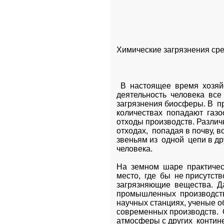
Химические загрязнения сре
  В  настоящее  время  хозяй
деятельность  человека  вс
загрязнения биосферы. В  пр
количествах  попадают  газо
отходы производств. Различ
отходах,  попадая в почву, в
звеньям из  одной  цепи в др
человека.
На  земном  шаре  практичес
место,  где  бы  не присутст
загрязняющие  вещества.  Да
промышленных  производств,
научных станциях, ученые о
современных производств.  О
атмосферы с других  контине