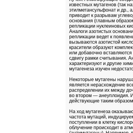
известных мутагенов (так н
этилметансульфонат и др., 
приводит к разрывам углево
основания (главным образом 
репликации нуклеиновых кис
Аналоги азотистых основани
репликации ведет к появлен
вызываются азотистой кисл
красители образуют комплек
или добавочно вставляются о
сдвигу рамки считывания. А
характеризуют и другие хими
мутагенеза изучен недостато
Некоторые мутагены нарушаю
является нерасхождение все
распределении их между доч
во втором — анеуплоидия. И
действующие таким образом 
На ход мутагенеза оказываю
частота мутаций, индуцируе
поступлении в клетку кислор
облучение происходит в атм
(антимутагены). Например, в