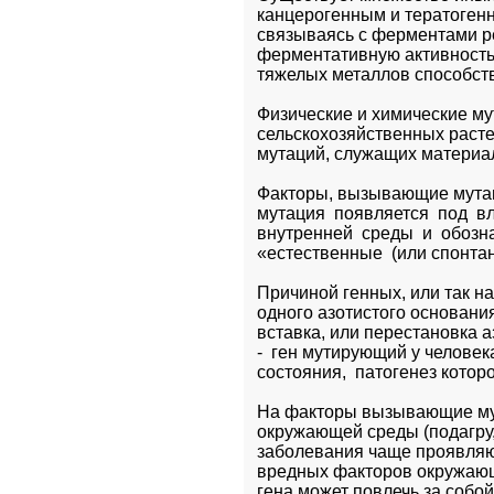
канцерогенным и тератогенн
связываясь с ферментами ре
ферментативную активность.
тяжелых металлов способст
Физические и химические му
сельскохозяйственных расте
мутаций, служащих материал
Факторы, вызывающие мутаци
мутация  появляется  под  в
внутренней  среды  и  обозн
«естественные  (или спонта
Причиной генных, или так н
одного азотистого основания 
вставка, или перестановка 
-  ген мутирующий у человека
состояния,  патогенез котор
На факторы вызывающие мут
окружающей среды (подагру,
заболевания чаще проявляю
вредных факторов окружающе
гена может повлечь за собо