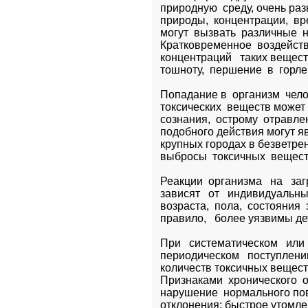
природную  среду, очень раз
природы,  концентрации,  вр
могут  вызвать  различные  
Кратковременное  воздействи
концентраций   таких вещест
тошноту,  першение  в  горле
Попадание в  организм  чело
токсических  веществ может  
сознания,  острому  отравле
подобного действия могут яв
крупных городах в безветрен
выбросы  токсичных  вещес
Реакции  организма   на   заг
зависят   от   индивидуальны
возраста,  пола,  состояния  з
правило,   более уязвимы д
При   систематическом   или  
периодическом   поступлени
количеств токсичных веществ
Признаками  хронического  о
нарушение  нормального пов
отклонения: быстрое утомлен