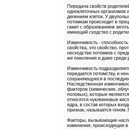
Передача свойств родителей
одноклеточных организмов и 
делением клеток. У двуполы
потомкам происходит в проц
гамет с образованием зигот
имеющий сходство с родител
Изменчивость - способность
свойства, это свойство, пр
несходстве потомков с пред
же поколения и даже среди 
Изменчивость подразделяетс
передается потомству, и не
сохраняющуюся в последующи
Наследственная изменчивос
факторов (химические, облуч
половых), которые являются
относятся нуклеиновые кисл
ядра, в состав которых вхо
признак, называется геном. 
Факторы, вызывающие насле
изменения, происходящие в 