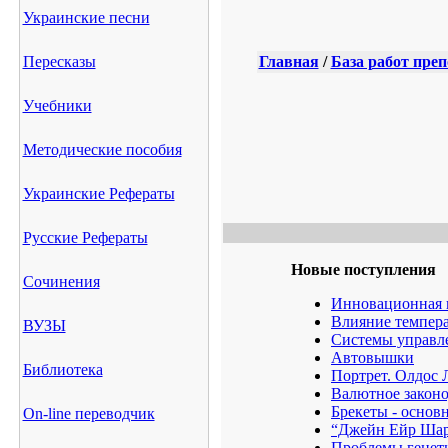
Украинские песни
Пересказы
Главная
/
База работ пре
Учебники
Методические пособия
Украинские Рефераты
Русские Рефераты
Новые поступления
Сочинения
Инновационная 
Влияние темпера
ВУЗЫ
Системы управл
Автовышки
Библиотека
Портрет. Олдос 
Валютное законо
Брекеты - основ
On-line переводчик
“Джейн Ейр Шарл
Проблемы генети