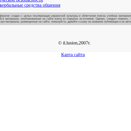
вербальные средства общения
ератик создан с целью поуляризации украинской культуры и облегчения поиска учебных материало
Все материалы, опубликованные на сайте взяты из открытых источников. Однако, следует помнить, 
зуя материалы, размещенные на сайте, пожалуйста, давайте ссылку на название публикации и ее авто
© il.lusion,2007г.
Карта сайта