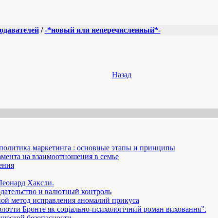
подавателей
/
-*новый или неперечисленный*-
Назад
политика маркетинга : основные этапы и принципы
мента на взаимоотношения в семье
ения
Леонард Хаксли.
дательство и валютный контроль
ной метод исправления аномалий прикуса
отти Бронте як соціально-психологічний роман виховання”.
ческой безопасности