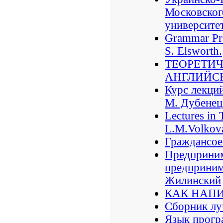
Московског
университе
Grammar Pra
S. Elsworth.
ТЕОРЕТИ
АНГЛИЙСКО
Курс лекций
М. Дубенец
Lectures in 
L.M.Volkov
Граждансое 
Предприним
предпринима
Жилинский
КАК НАП
Сборник лу
Язык прогр