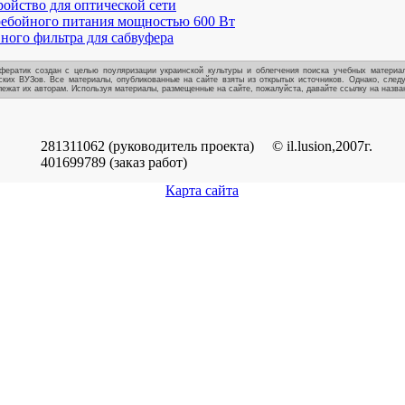
ойство для оптической сети
ребойного питания мощностью 600 Вт
вного фильтра для сабвуфера
фератик создан с целью поуляризации украинской культуры и облегчения поиска учебных материал
ских ВУЗов. Все материалы, опубликованные на сайте взяты из открытых источников. Однако, следу
ежат их авторам. Используя материалы, размещенные на сайте, пожалуйста, давайте ссылку на назван
281311062 (руководитель проекта)
© il.lusion,2007г.
401699789 (заказ работ)
Карта сайта