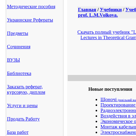
Методические пособия
Главная
/
Учебники
/
Учеб
prof. L.M.Volkova.
Украинские Рефераты
Скачать полный учебник "Lec
Предметы
Lectures in Theoretical Gram
Сочинения
ВУЗЫ
Библиотека
Заказать реферат,
Новые поступления
курсовую, диплом
Щоночі
(повільний ва
Проектирование 
Услуги и цены
Радиоэлектронн
Воздействия в э
Продать Работу
Экономическое о
Монтаж кабельн
База работ
Электроснабжени