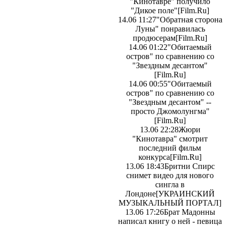
"Кинотавре" получило
"Дикое поле"
[Film.Ru]
14.06 11:27
"Обратная сторона
Луны" понравилась
продюсерам
[Film.Ru]
14.06 01:22
"Обитаемый
остров" по сравнению со
"Звездным десантом"
[Film.Ru]
14.06 00:55
"Обитаемый
остров" по сравнению со
"Звездным десантом" --
просто Джомолунгма"
[Film.Ru]
13.06 22:28
Жюри
"Кинотавра" смотрит
последний фильм
конкурса
[Film.Ru]
13.06 18:43
Бритни Спирс
снимет видео для нового
сингла в
Лондоне
[УКРАИНСКИЙ
МУЗЫКАЛЬНЫЙ ПОРТАЛ]
13.06 17:26
Брат Мадонны
написал книгу о ней - певица