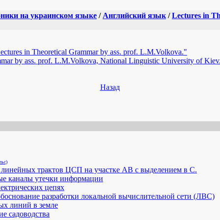
ники на украинском языке
/
Английский язык
/
Lectures in T
tures in Theoretical Grammar by ass. prof. L.M.Volkova."
mar by ass. prof. L.M.Volkova, National Linguistic University of Kiev
Назад
льс)
линейных трактов ЦСП на участке АВ с выделением в С.
ые каналы утечки информации
лектрических цепях
боснование разработки локальной вычислительной сети (ЛВС)
ых линий в земле
е садоводства