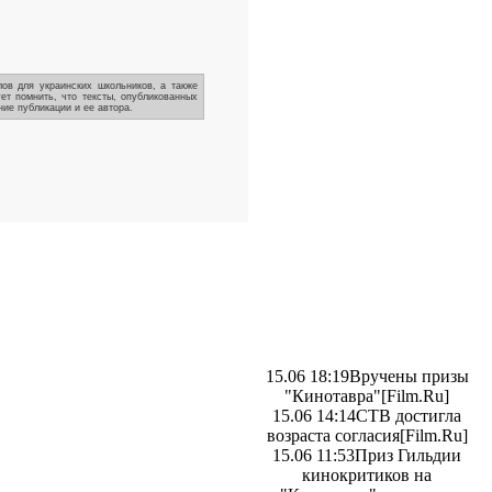
ов для украинских школьников, а также
ет помнить, что тексты, опубликованных
ие публикации и ее автора.
15.06 18:19
Вручены призы
"Кинотавра"
[Film.Ru]
15.06 14:14
СТВ достигла
возраста согласия
[Film.Ru]
15.06 11:53
Приз Гильдии
кинокритиков на