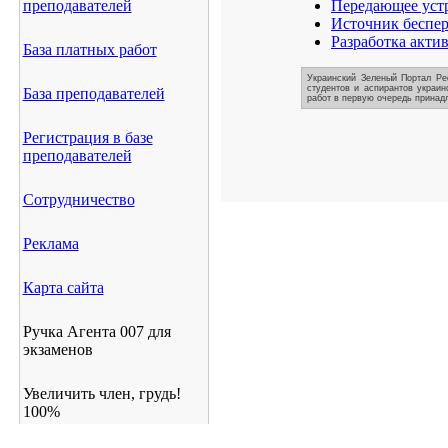
преподавателей
Передающее устр
Источник беспе
Разработка акти
База платных работ
Украинский Зеленый Портал Ре
студентов и аспирантов украин
База преподавателей
работ в первую очередь принадл
Регистрация в базе
преподавателей
Сотрудничество
Реклама
Карта сайта
Ручка Агента 007 для
экзаменов
Увеличить член, грудь!
100%