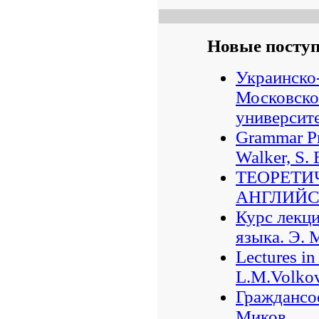
Новые посту
Украинско
Московско
университ
Grammar Pra
Walker, S. 
ТЕОРЕТИ
АНГЛИЙСК
Курс лекци
языка. Э. 
Lectures in
L.M.Volkov
Граждансое
Миков.