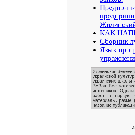
Предприни
предприним
Жилински
КАК НАП
Сборник лу
Язык прог
упражнени
Украинский Зеленый
украинской культу
украинских школьни
ВУЗов. Все материа
источников. Однако
работ в первую о
материалы, размещ
название публикации
2