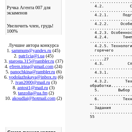
Ручка Агента 007 для
экзаменов
Увеличить член, грудь!
100%
Лучшие автора конкурса
1.
sammum@yandex.ru
(45)
2.
patr1cia@i.ua
(45)
3.
starosta.315@rambler.ru
(37)
4.
efrem.irina@gmail.com
(24)
5.
panochkina@rambler.ru
(6)
6.
vodolazhskaya@inbox.ru
(6)
7.
ivan2000@mail.ru
(3)
8.
antost1@mail.ru
(3)
9.
tanzolia@ua.fm
(2)
10.
akoudlai@hotmail.com
(2)