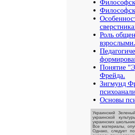
Философск
Философски
Особенност
сверстника
Роль общен
взрослыми
Педагогиче
формирован
Понятие "Э
Фрейда.
Зигмунд Фр
психоанали
Основы пси
Украинский Зелены
украинской культу
украинских школьник
Все материалы, опу
Однако, следует по