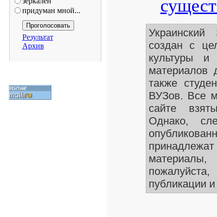
сущест
зеркален
придуман мной...
Украинский
Результат
создан с це
Архив
культуры и 
материалов 
также студе
ВУЗов. Все 
сайте взят
Однако, сле
опубликован
принадлежа
материалы
пожалуйста,
публикации и 