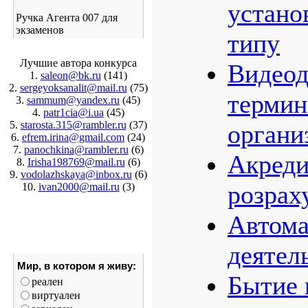
устано
Ручка Агента 007 для
экзаменов
типу
Лучшие автора конкурса
Видео
1.
saleon@bk.ru
(141)
2.
sergeyoksanalit@mail.ru
(75)
термин
3.
sammum@yandex.ru
(45)
4.
patr1cia@i.ua
(45)
5.
starosta.315@rambler.ru
(37)
органи
6.
efrem.irina@gmail.com
(24)
7.
panochkina@rambler.ru
(6)
Акреди
8.
Irisha198769@mail.ru
(6)
9.
vodolazhskaya@inbox.ru
(6)
розрах
10.
ivan2000@mail.ru
(3)
Автома
деятел
Мир, в котором я живу:
Бытие 
реален
виртуален