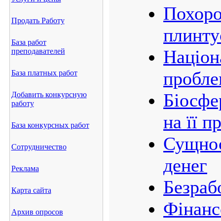
Похоро
Продать Работу
плинту
База работ
Націон
преподавателей
пробле
База платных работ
Біосфе
Добавить конкурсную
работу
на її 
База конкурсных работ
Сущнос
Сотрудничество
денег
Реклама
Безраб
Карта сайта
Фінанс
Архив опросов