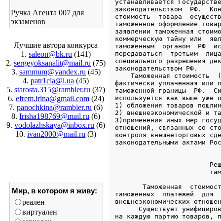
Ручка Агента 007 для
экзаменов
Лучшие автора конкурса
1.
saleon@bk.ru
(141)
2.
sergeyoksanalit@mail.ru
(75)
3.
sammum@yandex.ru
(45)
4.
patr1cia@i.ua
(45)
5.
starosta.315@rambler.ru
(37)
6.
efrem.irina@gmail.com
(24)
7.
panochkina@rambler.ru
(6)
8.
Irisha198769@mail.ru
(6)
9.
vodolazhskaya@inbox.ru
(6)
10.
ivan2000@mail.ru
(3)
Мир, в котором я живу:
реален
виртуален