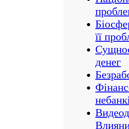
пробле
Біосфе
її про
Сущнос
денег
Безраб
Фінанс
небанк
Видеод
Влияни