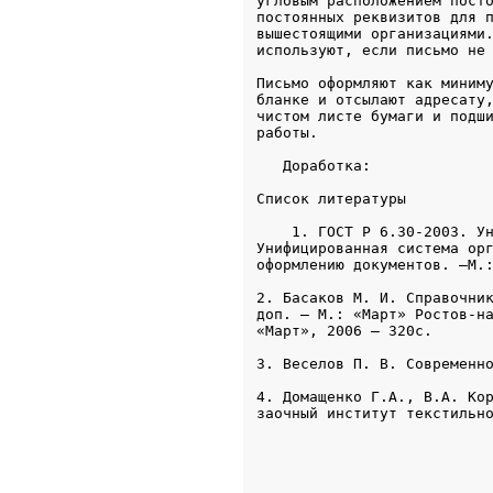
угловым расположением посто
постоянных реквизитов для п
вышестоящими организациями.
используют, если письмо не
Письмо оформляют как миниму
бланке и отсылают адресату,
чистом листе бумаги и подши
   Доработка:
Список литературы
    1. ГОСТ Р 6.30-2003. Ун
Унифицированная система орг
оформлению документов. –М.
2. Басаков М. И. Справочник
доп. – М.: «Март» Ростов-на
«Март», 2006 – 320с.
3. Веселов П. В. Современн
4. Домащенко Г.А., В.А. Кор