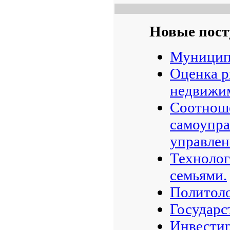
Новые пост
Муницип
Оценка р
недвижим
Соотноше
самоупра
управлен
Технолог
семьями.
Политоло
Государс
Инвестир