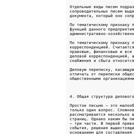
Отдельные виды писем подраз
сопроводительных писем выде
документа, который оно соп
По тематическому признаку п
функций данного предприятия
административно-хозяйствен
По тематическому признаку п
корреспонденцией. Считается
правовые, финансовые и все 
деловой корреспонденцией, а
снабжения и сбыта относитс
Деловую переписку, касающую
отличать от переписки общес
4. Общая структура деловог
Простое письмо – это малооб
только один вопрос. Сложное
рассматривается несколько в
страниц. Однако каким бы пи
– три части. В первой приво
события, решения вышестоящи
основанием для составления 