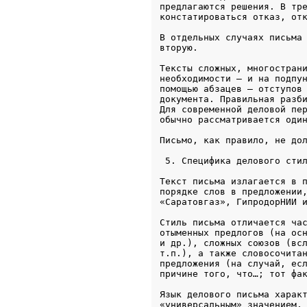
предлагаются решения. В тре
констатироваться отказ, от
В отдельных случаях письма 
вторую.
Тексты сложных, многострани
необходимости – и на подпун
помощью абзацев – отступов 
документа. Правильная разби
Для современной деловой пер
обычно рассматривается оди
 5. Специфика делового сти
Текст письма излагается в п
порядке слов в предложении,
«Саратовгаз», ГипродорНИИ 
Стиль письма отличается час
отыменных предлогов (на осн
и др.), сложных союзов (всл
т.п.), а также словосочитан
предложения (на случай, есл
причине того, что…; тот фа
Язык делового письма характ
«универсальным» значением, 