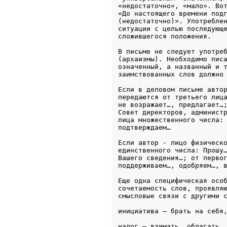
«недостаточно», «мало». Вот
«До настоящего времени подг
(недостаточно)». Употреблен
ситуации с целью последующе
сложившегося положения.
В письме не следует употреб
(архаизмы). Необходимо писа
означенный, а названный и т
заимствованных слов должно
Если в деловом письме автор
передаются от третьего лица
не возражает…, предлагает…;
Совет директоров, администр
лица множественного числа: 
подтверждаем…
Если автор - лицо физическо
единственного числа: Прошу…
Вашего сведения…; от первог
поддерживаем…, одобряем…, 
Еще одна специфическая особ
сочетаемость слов, проявляю
смысловые связи с другими 
инициатива – брать на себя
налог – взимать, облагать,