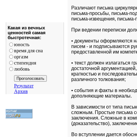
Различают письма циркуляр
письма-просьбы, письма-под
письма-извещения, письма-п
Какая из вечных
При ведении переписки дол
ценностей самая
быстротечная:
• документы оформляются на
юность
писем - и подписываются ру
время для сна
предоставленной им компет
оргазм
стипендия
• текст должен излагаться 
достаточной аргументацией, 
любовь
краткостью и последователь
различного толкования;
Результат
• события и факты в необхо
Архив
дополняющие материалы.
В зависимости от типа письм
сложным. Простые письма со
заключения. Сложные в комп
(доказательство), заключени
Во вступлении дается обосн