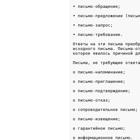
• письмо-обращение;
• письмо-предложение (пись
• письмо-запрос;
• письмо-требование.
Ответы на эти письма приобр
исходного письма. Письма-от
которое явилось причиной д
Письма, не требующие ответ
o письмо-напоминание;
o письмо-приглашение;
o письмо-подтверждение;
o письмо-отказ;
o сопроводительное письмо;
o письмо-извещение;
o гарантийное письмо;
o информационное письмо.