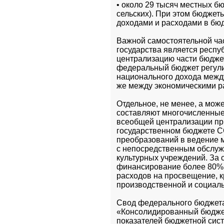
• около 29 тысяч местных бю
сельских). При этом бюджет
доходами и расходами в бю
Важной самостоятельной час
государства является респу
централизацию части бюджет
федеральный бюджет регули
национального дохода между
же между экономическими р
Отдельное, не менее, а мож
составляют многочисленные 
всеобщей централизации при
государственном бюджете С
преобразований в ведение м
с непосредственным обслужи
культурных учреждений. За 
финансирование более 80% 
расходов на просвещение, 
производственной и социал
Свод федерального бюджета
«Консолидированный бюджет»
показателей бюджетной сист