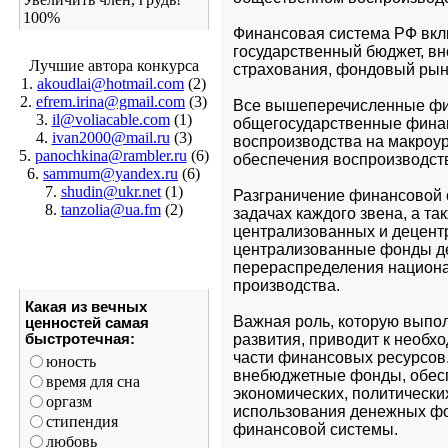
100%
Финансовая система РФ вкл
государственный бюджет, в
Лучшие автора конкурса
страхования, фондовый рын
1.
akoudlai@hotmail.com
(2)
2.
efrem.irina@gmail.com
(3)
Все вышеперечисленные фин
3.
il@voliacable.com
(1)
общегосударственные финан
4.
ivan2000@mail.ru
(3)
воспроизводства на макроур
5.
panochkina@rambler.ru
(6)
обеспечения воспроизводст
6.
sammum@yandex.ru
(6)
7.
shudin@ukr.net
(1)
Разграничение финансовой с
8.
tanzolia@ua.fm
(2)
задачах каждого звена, а т
централизованных и децент
централизованные фонды де
перераспределения национал
производства.
Какая из вечных
Важная роль, которую выпол
ценностей самая
быстротечная:
развития, приводит к необх
части финансовых ресурсов
юность
внебюджетные фонды, обесп
время для сна
экономических, политически
оргазм
использования денежных фо
стипендия
финансовой системы.
любовь