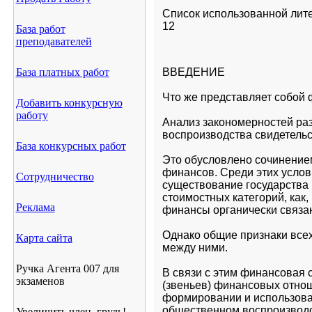
Список использованной лит
12
База работ
преподавателей
База платных работ
ВВЕДЕНИЕ
Что же представляет собой
Добавить конкурсную
работу
Анализ закономерностей раз
воспроизводства свидетельс
База конкурсных работ
Это обусловлено сочинение
финансов. Среди этих услов
Сотрудничество
существование государства к
стоимостных категорий, как, 
Реклама
финансы органически связа
Однако общие признаки все
Карта сайта
между ними.
Ручка Агента 007 для
В связи с этим финансовая 
экзаменов
(звеньев) финансовых отнош
формировании и использова
общественном воспроизводс
Увеличить член, грудь!