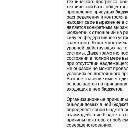
технического прогресса, об
технической базы общественн
проявление присущих бюджет
распределения и контроля во
находит свое выражение в 
является конкретным выраж
бюджетных отношений на реш
силу ее федеративного устр
грамотного бюджетного мех
уровней, действующих на те
системы. Даже грамотно по
состоянии в полной мере в
при отсутствии надлежащего
же образом не может проявл
условиях ее постоянного п
Важное значение имеет един
основывается на принципах 
входящих в нее бюджетов.
Организационные принципы п
объединяемых в ней бюджето
определяет собой бюджетное
взаимодействие бюджетов вс
причины некоторых проблем 
совершенствованию.