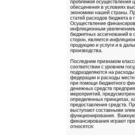
проблемой осуществления ц
обесценения в условиях выс
экономики нашей страны. П
статей расходов бюджета в 
Осуществление финансирован
инфляционным увеличением,
бюджетных ассигнований в о
сторон, является инфляцио
продукцию и услуги и в да
производства.
Последним признаком класс
соответствии с уровнем гос
подразделяются на расходы 
федерации и расходы местн
при помощи бюджетного фин
денежных средств предприя
мероприятий, предусмотрен
определенных принципах, х
предоставления средств. П
выступают составными элеме
функционирования.  Важную
финансирования играют преж
относятся: