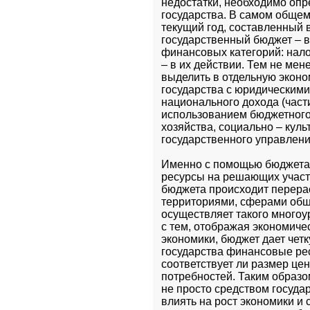
недостатки, необходимо опре
государства. В самом общем
текущий год, составленный 
государственный бюджет – 
финансовых категорий: нало
– в их действии. Тем не мен
выделить в отдельную экон
государства с юридическими
национального дохода (части
использованием бюджетного
хозяйства, социально – кул
государственного управлени
Именно с помощью бюджета 
ресурсы на решающих участк
бюджета происходит перера
территориями, сферами обще
осуществляет такого многоу
с тем, отображая экономиче
экономики, бюджет дает четк
государства финансовые рес
соответствует ли размер це
потребностей. Таким образо
не просто средством госуда
влиять на рост экономики и 