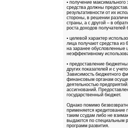
• получение максимального 
средства должны предостав
результативности от их испо
стороны, в решении различн
страны, а с другой – в обра
роста доходов получателей
• целевой характер использ
лица получают средства из 
на заранее обусловленные ц
неэффективному использов
• предоставление бюджетных
других показателей и с уче
Зависимость бюджетного фи
финансовым органам осущес
деятельностью предприятий,
ассигнований. Предоставлени
государственный бюджет.
Однако помимо безвозвратн
применяется кредитование п
таким ссудам либо не взима
выдаются по специальным р
программ развития.