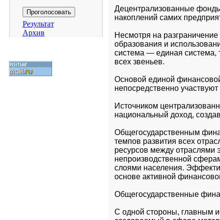
Децентрализованные фонды 
накоплений самих предприя
Результат
Архив
Несмотря на разграничение
образования и использован
система — единая система, т
всех звеньев.
Основой единой финансовой
непосредственно участвуют 
Источником централизованн
национальный доход, созда
Общегосударственным финан
темпов развития всех отрас
ресурсов между отраслями э
непроизводственной сферами
слоями населения. Эффекти
основе активной финансовой
Общегосударственные финан
С одной стороны, главным и