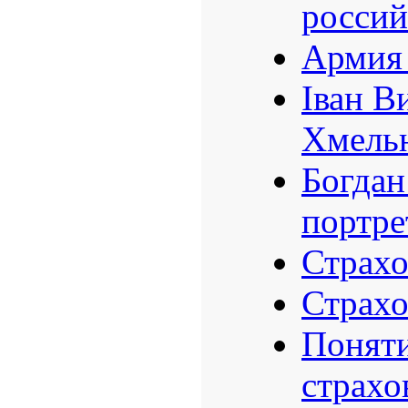
россий
Армия 
Іван В
Хмельн
Богдан
портре
Страхо
Страхо
Поняти
страхо