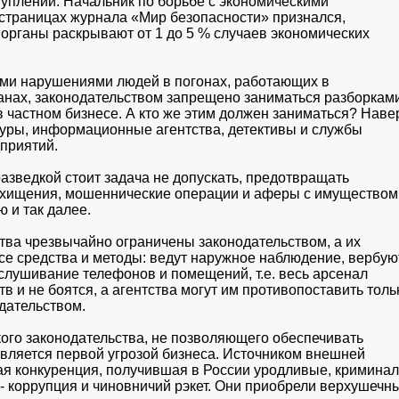
туплений. Начальник по борьбе с экономическими

траницах журнала «Мир безопасности» признался,

органы раскрывают от 1 до 5 % случаев экономических

ми нарушениями людей в погонах, работающих в

нах, законодательством запрещено заниматься разборками
частном бизнесе. А кто же этим должен заниматься? Навер
уры, информационные агентства, детективы и службы

приятий.
азведкой стоит задача не допускать, предотвращать

ищения, мошеннические операции и аферы с имуществом,
 и так далее.
а чрезвычайно ограничены законодательством, а их

се средства и методы: ведут наружное наблюдение, вербуют
слушивание телефонов и помещений, т.е. весь арсенал

 и не боятся, а агентства могут им противопоставить тольк
дательством.
ого законодательства, не позволяющего обеспечивать

является первой угрозой бизнеса. Источником внешней

ая конкуренция, получившая в России уродливые, криминал
- коррупция и чиновничий рэкет. Они приобрели верхушечны