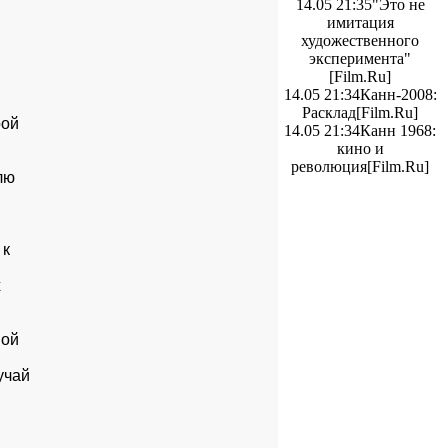
14.05 21:35
"Это не
имитация
художественного
эксперимента"
[Film.Ru]
14.05 21:34
Канн-2008:
Расклад
[Film.Ru]
ой

14.05 21:34
Канн 1968:
кино и
революция
[Film.Ru]
ю

к



ой

чай
