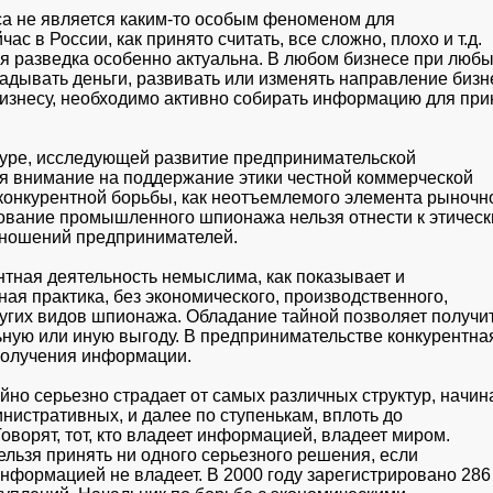
са не является каким-то особым феноменом для

с в России, как принято считать, все сложно, плохо и т.д.

ая разведка особенно актуальна. В любом бизнесе при любы
адывать деньги, развивать или изменять направление бизне
изнесу, необходимо активно собирать информацию для прин
уре, исследующей развитие предпринимательской

я внимание на поддержание этики честной коммерческой

 конкурентной борьбы, как неотъемлемого элемента рыночно
ование промышленного шпионажа нельзя отнести к этическ
ношений предпринимателей. 
тная деятельность немыслима, как показывает и

ая практика, без экономического, производственного,

ругих видов шпионажа. Обладание тайной позволяет получит
ую или иную выгоду. В предпринимательстве конкурентная
получения информации.
но серьезно страдает от самых различных структур, начина
нистративных, и далее по ступенькам, вплоть до

оворят, тот, кто владеет информацией, владеет миром.

льзя принять ни одного серьезного решения, если

нформацией не владеет. В 2000 году зарегистрировано 286
