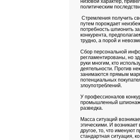
низовой характер, приве
политическим последств
 Стремления получить св
путем порождает неизбеж
потребность шпионить за
конкурента, предполагае
трудно, а порой и невоз
Сбор персональной инфор
регламентированы, но зд
руки многим, кто исполь
деятельности. Против не
занимаются прямым марк
потенциальных покупателя
злоупотреблений.
У профессионалов конкуре
промышленный шпионаж во
разведка.
Масса ситуаций возникает
этическими. И возникает в
другое, то, что именуют
стандартная ситуация, ко