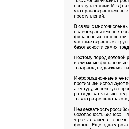
тыс. экономических прес
преступлениями МВД на с
что правоохранительные 
преступлений.
В связи с многочисленны
правоохранительных орга
финансовых отношений в 
частные охранные структ
безопасности самих пред
Поэтому перед деловой р
возможные финансовые х
товарами, недвижимостью
Информационные агентств
противники используют в
агентуру, используют про
разведывательных средств
то, что разрешено законо
Неадекватность российск
безопасность бизнеса – 
угрозы является серьезн
формы. Еще одна угроза 