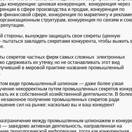
ы конкуренции: ценовая конкуренция,  конкуренция через

ренции в сфере производства и продаж, конкуренция по

в финансовой сфере, конкуренция по маркетингу и рекламе,
 организационным структурам, конкуренция по связям и сою
 репутации.
й стороны, вынужден защищать свои секреты (ценную

- пытаться завладеть секретами конкурента, чтобы выжить в
е.
ы секретов частных фирм самых сложных  электронных

о сдерживать их утечку, но не останавливать этот вид

олучивший в мировой практике название промышленный

 
истом виде промышленный шпионаж — даже более узкая

учение некорректным путем промышленных секретов конкур
вать их в собственной хозяйственной деятельности. В более
 незаконное получение промышленных секретов ради

ошение сил на рынке: насколько вы и ваш конкурент

 разграничение между промышленным шпионажем и конкуре
— заведомо активная деятельность, направленная на

ие технологической информации, тогда как конкурентная
