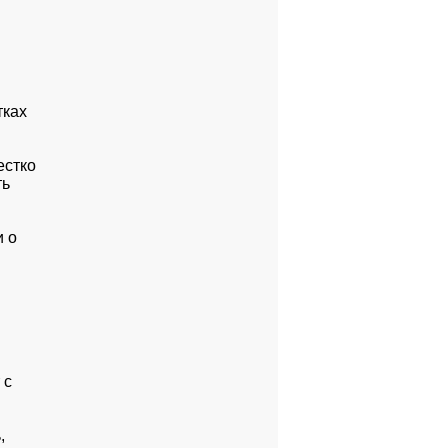
ках

стко

ь

о

с


