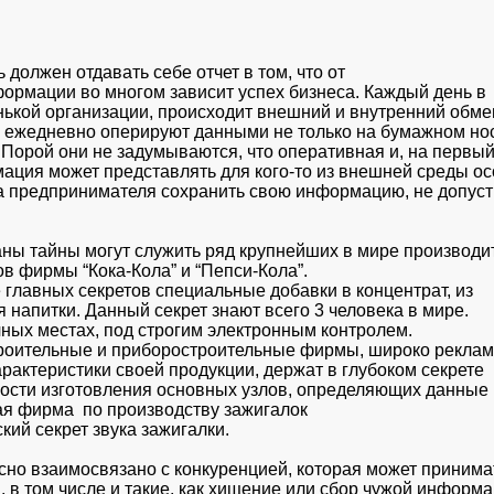
олжен отдавать себе отчет в том, что от

рмации во многом зависит успех бизнеса. Каждый день в

ькой организации, происходит внешний и внутренний обмен
ежедневно оперируют данными не только на бумажном носи
 Порой они не задумываются, что оперативная и, на первый
ация может представлять для кого-то из внешней среды ос
а предпринимателя сохранить свою информацию, не допусти
ы тайны могут служить ряд крупнейших в мире производит
 фирмы “Кока-Кола” и “Пепси-Кола”.

главных секретов специальные добавки в концентрат, из

 напитки. Данный секрет знают всего 3 человека в мире.

ных местах, под строгим электронным контролем.

оительные и приборостроительные фирмы, широко реклам
актеристики своей продукции, держат в глубоком секрете

ости изготовления основных узлов, определяющих данные

я фирма  по производству зажигалок

кий секрет звука зажигалки.
но взаимосвязано с конкуренцией, которая может принимат
в том числе и такие, как хищение или сбор чужой информац