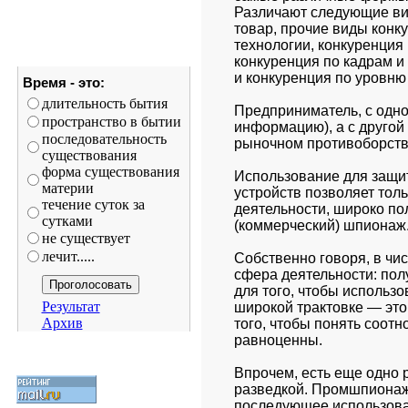
Различают следующие вид
товар, прочие виды конку
технологии, конкуренция 
конкуренция по кадрам и
и конкуренция по уровню
Время - это:
длительность бытия
Предприниматель, с одно
пространство в бытии
информацию), а с другой 
последовательность
рыночном противоборств
существования
форма существования
Использование для защит
материи
устройств позволяет тольк
течение суток за
деятельности, широко п
сутками
(коммерческий) шпионаж.
не существует
лечит.....
Собственно говоря, в ч
сфера деятельности: пол
для того, чтобы использо
Результат
широкой трактовке — это
Архив
того, чтобы понять соотн
равноценны. 
Впрочем, есть еще одно
разведкой. Промшпионаж 
последующее использован