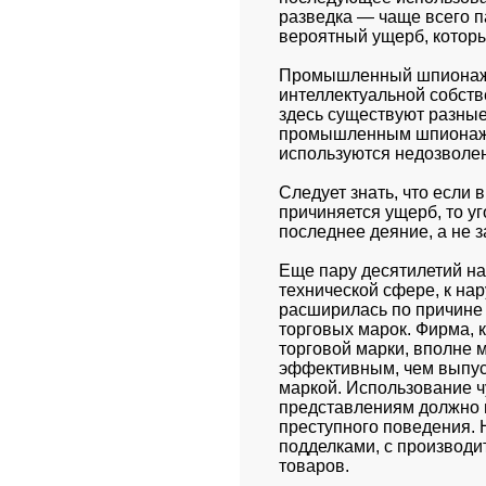
разведка — чаще всего п
вероятный ущерб, которы
Промышленный шпионаж, 
интеллектуальной собстве
здесь существуют разные 
промышленным шпионажем
используются недозволе
Следует знать, что если
причиняется ущерб, то у
последнее деяние, а не 
Еще пару десятилетий н
технической сфере, к на
расширилась по причине 
торговых марок. Фирма, к
торговой марки, вполне м
эффективным, чем выпуск
маркой. Использование ч
представлениям должно п
преступного поведения. Н
подделками, с производи
товаров.            