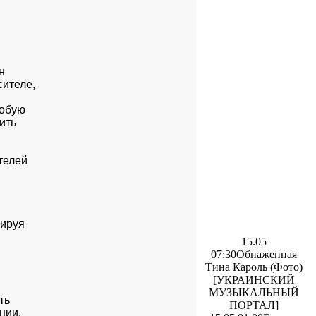


теле,



обую

ть

елей

ируя

15.05
07:30
Обнаженная
Тина Кароль (Фото)
[УКРАИНСКИЙ
МУЗЫКАЛЬНЫЙ
ь

ПОРТАЛ]
ии.
