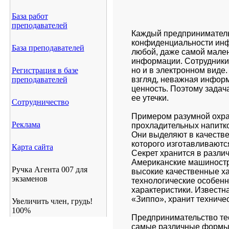
База работ
преподавателей
Каждый предприниматель д
конфиденциальности инфо
База преподавателей
любой, даже самой мален
информации. Сотрудники 
Регистрация в базе
но и в электронном виде.
преподавателей
взгляд, неважная информ
ценность. Поэтому задач
ее утечки.
Сотрудничество
Примером разумной охран
Реклама
прохладительных напитков
Они выделяют в качестве 
которого изготавливаются
Карта сайта
Секрет хранится в различ
Американские машиностр
Ручка Агента 007 для
высокие качественные хар
экзаменов
технологические особенн
характеристики. Известна
«Зиппо», хранит техничес
Увеличить член, грудь!
100%
Предпринимательство тес
самые различные формы, 