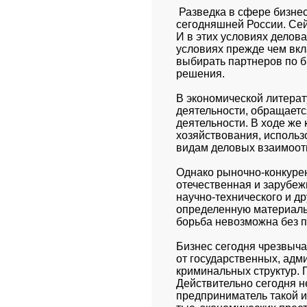
 Разведка в сфере бизне
сегодняшней России. Сейча
И в этих условиях делов
условиях прежде чем вкл
выбирать партнеров по б
решения.
В экономической литерат
деятельности, обращаетс
деятельности. В ходе же
хозяйствования, использ
видам деловых взаимоот
Однако рыночно-конкурен
отечественная и зарубежн
научно-технического и д
определенную материальн
борьба невозможна без 
Бизнес сегодня чрезвычай
от государственных, адми
криминальных структур. Г
Действительно сегодня не
предприниматель такой и