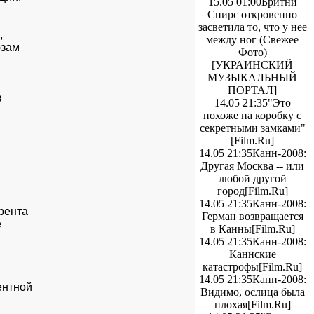
15.05 01:00
Бритни
Спирс откровенно
засветила то, что у нее


между ног (Свежее
зам

Фото)
[УКРАИНСКИЙ
МУЗЫКАЛЬНЫЙ
ПОРТАЛ]


14.05 21:35
"Это
похоже на коробку с
секретными замками"
[Film.Ru]
14.05 21:35
Канн-2008:
Другая Москва -- или
любой другой
город
[Film.Ru]
14.05 21:35
Канн-2008:
ента

Герман возвращается


в Канны
[Film.Ru]
14.05 21:35
Канн-2008:
Каннские
катастрофы
[Film.Ru]
14.05 21:35
Канн-2008:
нтной

Видимо, ослица была
плохая
[Film.Ru]