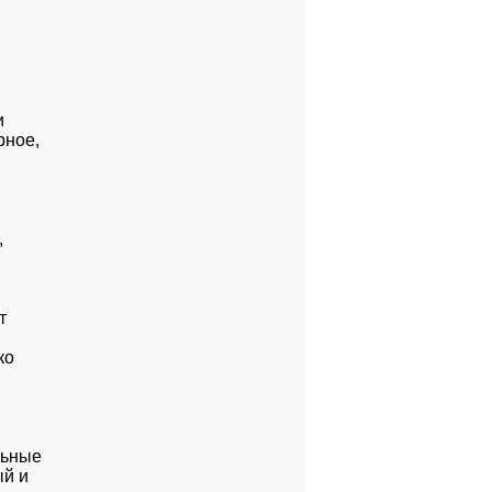


ное,





о

ьные

й и
