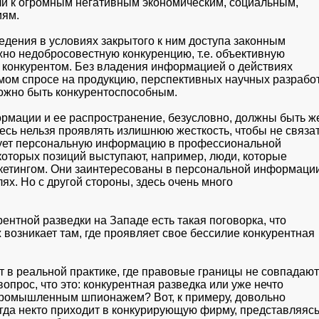
ли к огромным негативным экономическим, социальным,

иям.
едения в условиях закрытого к ним доступа законным

но недобросовестную конкуренцию, т.е. объективную

 конкурентом. Без владения информацией о действиях

мом спросе на продукцию, перспективных научных разработ
можно быть конкурентоспособным. 
мации и ее распространение, безусловно, должны быть же
есь нельзя проявлять излишнюю жесткость, чтобы не связат
зует персональную информацию в профессиональной

которых позиций выступают, например, люди, которые

етингом. Они заинтересованы в персональной информации 
х. Но с другой стороны, здесь очень много

нтной разведки на Западе есть такая поговорка, что

зникает там, где проявляет свое бессилие конкурентная

 в реальной практике, где правовые границы не совпадают 
опрос, что это: конкурентная разведка или уже нечто

 промышленным шпионажем? Вот, к примеру, довольно

гда некто приходит в конкурирующую фирму, представляясь,