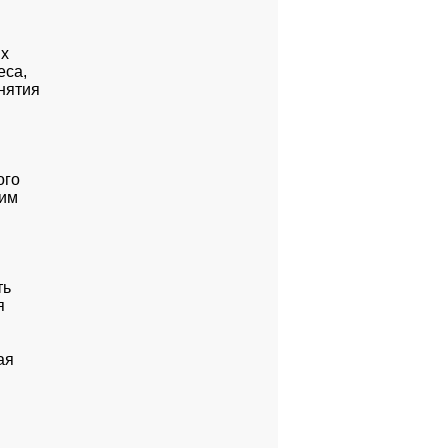
х

са,

ятия

го

им

ь



я
