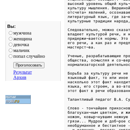
высокий уровень общей куль¬
культуру мышления. Вершиной
отсчета» явлений, осознавае
литературный язык, где за¬к
культурные традиции народа
Вы:
Следовательно, можно сказат
мужчина
владеет культурой речи, и н
женщина
придержи¬вается нормы. Это 
его речи, а как раз и предп
девочка
мастерст¬ва. 
мальчик
попал случайно
Ученые, разрабатывающие про
общества, осмысляя и со¬вер
нормализаторской деятельно
Результат
Борьба за культуру речи не 
Архив
языковый факт, то или иное 
насколько этот факт находит
языка, его строем, а во-вто
этот факт в речи образован
Талантливый педагог В.А. С
Слово - тончайшее прикоснов
благоухан¬ным цветком, и жи
ножом, ковыр¬нувшим нежную 
грязи... Мудрое и доб¬рое с
необдуманное и бестактное -
- и излечить, посеять смяте