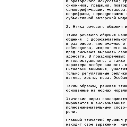
и ораторского искусства; ср
синонимов, градации, повтор
самоверифи¬кации, метафоры,
пе¬рифразы, переадресацию т
Этика речевого общения начи
общения: с доброжелательног
в разговоре, «понима¬ющего 
собеседника, искрен¬него вы
пред¬писывает выражать свои
адресата. В праздноречевых 
интеллектуального, а также 
характера особую важность п
Сигналами внимания, участия
только регулятивные реплики
взгляд, жесты, поза. Особа
Таким образом, речевая этик
основанные на нормах морал
Этические нормы воплощаются
выражаются в высказываниях 
полнознаменательными слово¬
речи.
Главный этический принцип р
находит свое выражение, нач