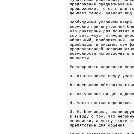
предложения предназначе¬на 
предложении, то есть для те
де¬лает темой, зависит вид
Необходимым условием жанра 
возможна при внутренней бли
«Ха¬рактерный для понятия и
соответст¬вует этимологичес
«близ¬кий, приближенный, на
преобладал в письме, сам фа
предполагающей несиюминутно
возможности использо¬вать е
личности.
Регулярность переписки опр
a. от¬ношениями между учас
b. внеш¬ними обстоятельств
c. актуальностью для адрес
d. частотностью переписки.
И. Н. Кручинина, анализируя
к выводу о том, что неприну
переписки, а «отсутствие эт
препятствие для общения  