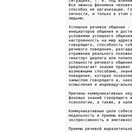
ситуациях, т. е. под влияни
Все нюансы феномена человеч
способах ее организации. Го
личности, и только в этом с
людьми.
Успешное речевое общение - 
инициаторов общения и дости
условиями успешного общения
настроенность на мир адреса
говорящего, способность соб
речевого поведения, разгада
отражении реального положен
«вектор» диалога или полило
успешности речевого общения
предполагает знание правил 
возможными способами, знани
поведения, которая позволяе
замыслом говорящего и, нако
осмысления и индивиду¬альн
Причины коммуникативных неу
фоновых знаний говорящего и
психологии, а также, в нал
Коммуникативные цели собесе
модальность и приемы ведени
экспрессивность и эмотивно
Приемы речевой выразительно