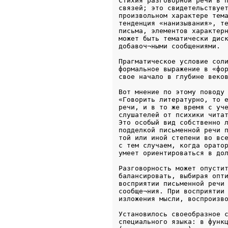
Стихия разговорной речи в п
связей; это свидетельствует
произвольном характере тема
тенденция «нанизывания», те
письма, элементов характерн
может быть тематически диск
добавоч¬ными сообщениями. 
Прагматическое условие соли
формальное выражение в «фор
свое начало в глубине веко
Вот мнение по этому поводу 
«Говорить литературно, то е
речи, и в то же время с уче
слушателей от психики читат
Это особый вид собственно л
подделкой письменной речи п
той или иной степени во все
с тем случаем, когда оратор
умеет ориентироваться в до
Разговорность может опустит
балансировать, выбирая опти
восприятии письменной речи 
сообще¬ния. При восприятии 
изложения мысли, воспроизв
Установилось своеобразное с
специального языка: в функц