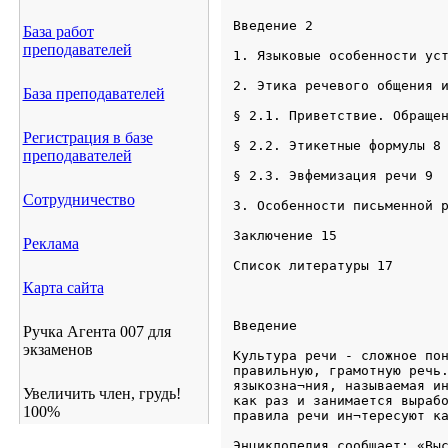
Введение 2
База работ
преподавателей
1. Языковые особенности ус
2. Этика речевого общения 
База преподавателей
§ 2.1. Приветствие. Обраще
Регистрация в базе
§ 2.2. Этикетные формулы 8
преподавателей
§ 2.3. Эвфемизация речи 9
Сотрудничество
3. Особенности письменной 
Заключение 15
Реклама
Карта сайта
Ручка Агента 007 для
экзаменов
Культура речи - сложное пон
правильную, грамотную речь.
языкозна¬ния, называемая ин
Увеличить член, грудь!
как раз и занимается вырабо
100%
правила речи ин¬тересуют к
Энциклопедия сообщает: «Выс