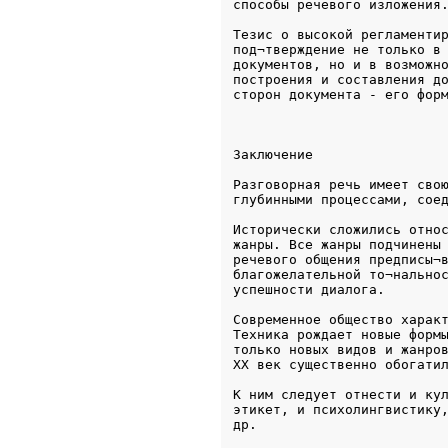
способы речевого изложения
Тезис о высокой регламентир
под¬тверждение не только в 
документов, но и в возможно
построения и составления до
Разговорная речь имеет свою
глубинными процессами, сое
Исторически сложились относ
жанры. Все жанры подчинены 
речевого общения предписы¬в
благожелательной то¬нальнос
успешности диалога.
Современное общество характ
Техника рождает новые формы
только новых видов и жанров
ХХ век существенно обогати
К ним следует отнести и кул
этикет, и психолингвистику,
др.