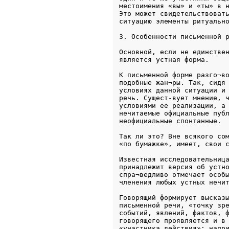
местоимения «вы» и «ты» в н
Это может свидетельствовать
ситуацию элементы ритуальн
Основной, если не единствен
является устная форма. 
К письменной форме разго¬во
подобные жан¬ры. Так, сидя 
условиях данной ситуации и 
речь. Сущест-вует мнение, ч
условиями ее реализации, а 
нечитаемые официальные публ
неофициальные спонтанные. 
Так ли это? Вне всякого сом
«по бумажке», имеет, свои 
Известная исследовательница
принадлежит версия об устно
спра¬ведливо отмечает особы
членения любых устных нечи
Говорящий формирует высказы
письменной речи, «точку зре
событий, явлений, фактов, ф
говорящего проявляется и в 
«участника действия»; напри