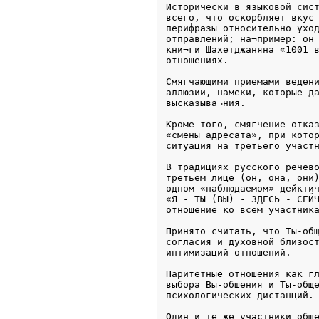
Исторически в языковой сист
всего, что оскорбляет вкус 
перифразы относительно уход
отправлений; на¬пример: он 
кни¬ги Шахетджаняна «1001 в
отношениях.
Смягчающими приемами ведени
аллюзии, намеки, которые да
высказыва¬ния. 
Кроме того, смягчение отказ
«смены адресата», при котор
ситуация на третьего участ
В традициях русского речево
третьем лице (он, она, они)
одном «наблюдаемом» дейктич
«Я - ТЫ (ВЫ) - ЗДЕСЬ - СЕЙЧ
отношение ко всем участник
Принято считать, что Ты-общ
согласия и духовной близост
интимизаций отношений. 
Паритетные отношения как гл
выбора Вы-обшения и Ты-обще
психологических дистанций.
Один и те же участники обще