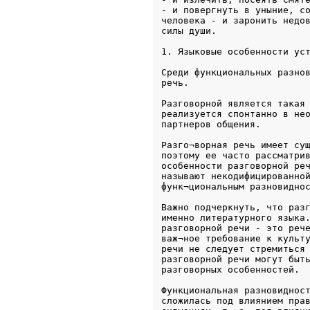
- и повергнуть в уныние, со
человека - и заронить недов
Среди функциональных разнов
речь. 
Разговорной является такая 
реализуется спонтанно в нео
партнеров общения. 
Разго¬ворная речь имеет сущ
поэтому ее часто рассматрив
особенности разговорной реч
называют некодифицированной
функ¬циональным разновидно
Важно подчеркнуть, что разг
именно литературного языка.
разговорной речи - это рече
важ¬ное требование к культу
речи не следует стремиться 
разговорной речи могут быть
разговорных особенностей.
Функциональная разновидност
сложилась под влиянием прав