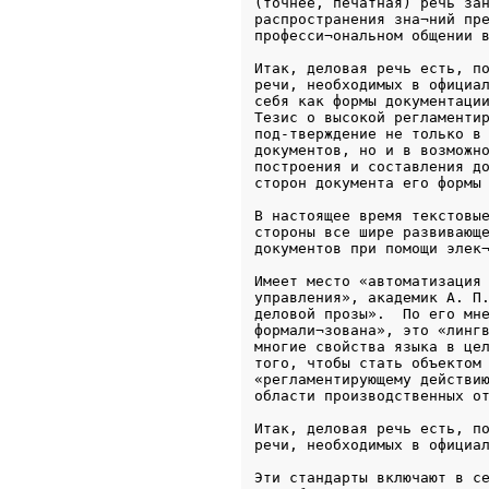
(точнее, печатная) речь зан
распространения зна¬ний пре
професси¬ональном общении 
Итак, деловая речь есть, по
речи, необходимых в официал
себя как формы документации
Тезис о высокой регламентир
под-тверждение не только в 
документов, но и в возможно
построения и составления до
сторон документа его формы
В настоящее время текстовые
стороны все шире развивающе
документов при помощи элек
Имеет место «автоматизация 
управления», академик А. П.
деловой прозы».  По его мне
формали¬зована», это «лингв
многие свойства языка в цел
того, чтобы стать объектом 
«регламентирующему действию
области производственных о
Итак, деловая речь есть, по
речи, необходимых в официа
Эти стандарты включают в се