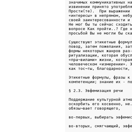
значимых коммуникативных на
извинении принято употребля
Прости(те).  При выражении 
«интересы» в непрямом, небу
своей заинтересованности и 
Не мог бы ты сейчас сходить
вопросе Как пройти..? Где н
просьбой Вы не могли бы ск
Существуют этикетные формул
повод, затем пожелания, зат
формы некоторых жанров раз-
ритуализации, которая обусл
«пра¬вилами» жизни, которая
человеческом «измерении». Э
как тос¬ты, благодарности,
Этикетные формулы, фразы к 
Поддержание культурной атмо
оскорбить его косвенно, не.
обязы¬вает говорящего,  
во-первых, выбирать эвфеми
во-вторых, смягчающий, эвф