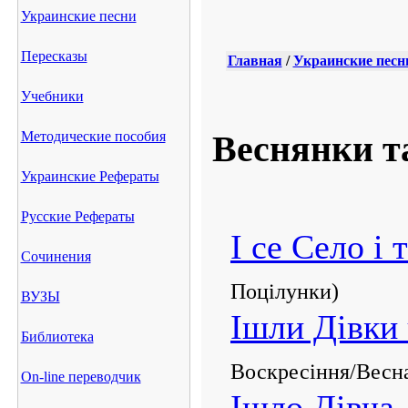
Украинские песни
Пересказы
Главная
/
Украинские песн
Учебники
Методические пособия
Веснянки т
Украинские Рефераты
Русские Рефераты
І се Село і 
Сочинения
Поцілунки)
ВУЗЫ
Ішли Дівки 
Библиотека
Воскресіння/Весна
On-line переводчик
Ішло Дівча