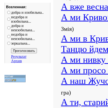
А вже весна
Вселенная:
добра и изобильна..
А ми Криво
недобра и
изобильна...
добра и
Змія)
неизобильна...
недобра и
А ми в Кри
неизобильна...
зеркальна...
Танцю йде
Результат
А ми нивку
Архив
А ми просо 
А наш Жучо
гра)
А ти, старий