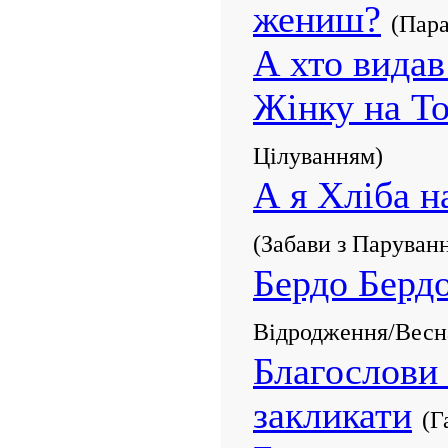
жениш?
(Пар
А хто видав
Жінку на Т
Цілуванням)
А я Хліба н
(Забави з Паруван
Бердо Берд
Відродження/Весна
Благослови
закликати
(Г