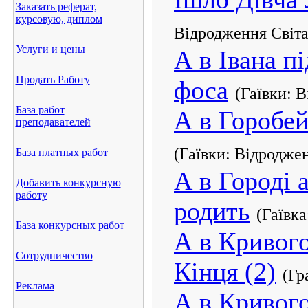
Заказать реферат,
курсовую, диплом
Відродження Світа
Услуги и цены
А в Івана п
Продать Работу
фоса
(Гаївки: 
База работ
А в Горобе
преподавателей
(Гаївки: Відродже
База платных работ
А в Городі 
Добавить конкурсную
работу
родить
(Гаївк
База конкурсных работ
А в Кривого
Сотрудничество
Кінця (2)
(Гр
Реклама
А в Кривого