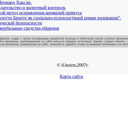
Леонард Хаксли.
дательство и валютный контроль
ной метод исправления аномалий прикуса
отти Бронте як соціально-психологічний роман виховання”.
ческой безопасности
вербальные средства общения
ератик создан с целью поуляризации украинской культуры и облегчения поиска учебных материало
Все материалы, опубликованные на сайте взяты из открытых источников. Однако, следует помнить, 
зуя материалы, размещенные на сайте, пожалуйста, давайте ссылку на название публикации и ее авто
© il.lusion,2007г.
Карта сайта