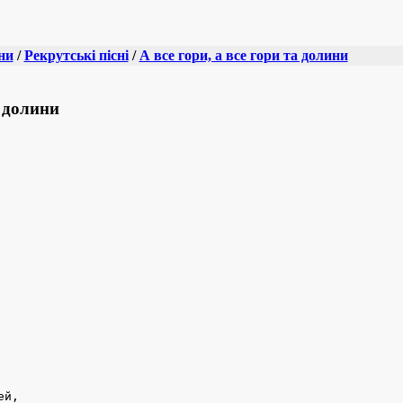
ни
/
Рекрутські пісні
/
А все гори, а все гори та долини
а долини
й,
