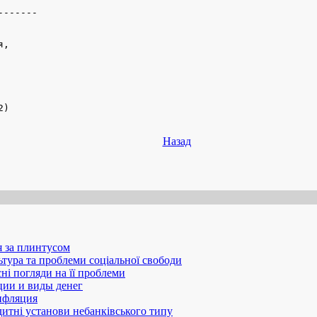
------

,

2)
Назад
 за плинтусом
ьтура та проблеми соціальної свободи
сні погляди на її проблеми
ии и виды денег
нфляция
дитні установи небанківського типу