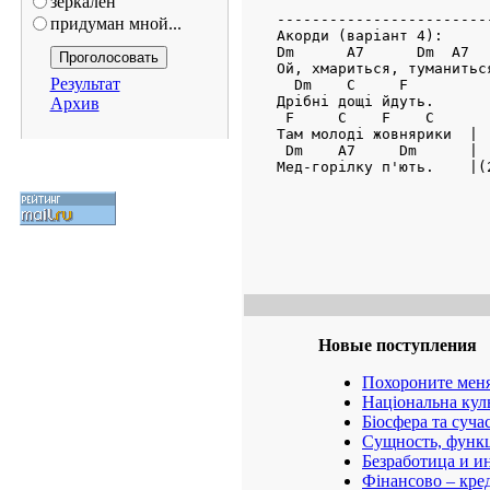
зеркален
-------------------------
придуман мной...
Акорди (варіант 4):

Dm      A7      Dm  A7

Ой, хмариться, туманиться
Результат
  Dm    C     F

Дрібні дощі йдуть.

Архив
 F     C    F    C

Там молоді жовнярики  |

 Dm    A7     Dm      |

Мед-горілку п'ють.    |(
Новые поступления
Похороните меня
Національна кул
Біосфера та суча
Сущность, функц
Безработица и и
Фінансово – кре