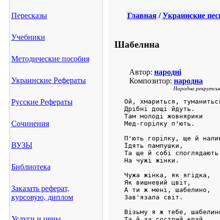
Пересказы
Главная
/
Украинские пес
Учебники
Шабелина
Методические пособия
Автор:
народні
Украинские Рефераты
Композитор:
народна
Народна рекрутськ
Русские Рефераты
Ой, хмариться, туманиться
Дрібні дощі йдуть.

Там молоді жовнярики     
Сочинения
Мед-горілку п'ють.       
П'ють горілку, ще й налив
ВУЗЫ
Їдять пампушки,

Та ще й собі споглядають 
На чужі жінки.           
Библиотека
Чужа жінка, як ягідка,

Як вишневий цвіт,

Заказать реферат,
А ти ж мені, шабелино,   
курсовую, диплом
Зав'язала світ.          
Візьму я ж тебе, шабелино
Услуги и цены
Та й за гострий край,
