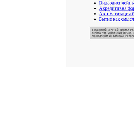
Видеодисплейные
Акредитивна фор
Автоматизация б
Бытие как смысл
Украинский Зеленый Портал Реф
аспирантов украинских ВУЗов. 
принадлежат их авторам. Исполь