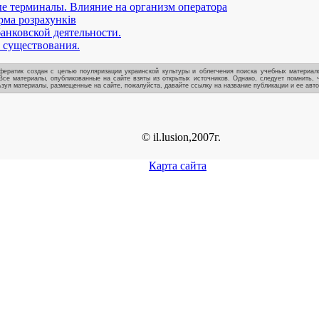
 терминалы. Влияние на организм оператора
ма розрахунків
анковской деятельности.
 существования.
ератик создан с целью поуляризации украинской культуры и облегчения поиска учебных материало
Все материалы, опубликованные на сайте взяты из открытых источников. Однако, следует помнить, 
зуя материалы, размещенные на сайте, пожалуйста, давайте ссылку на название публикации и ее авто
© il.lusion,2007г.
Карта сайта