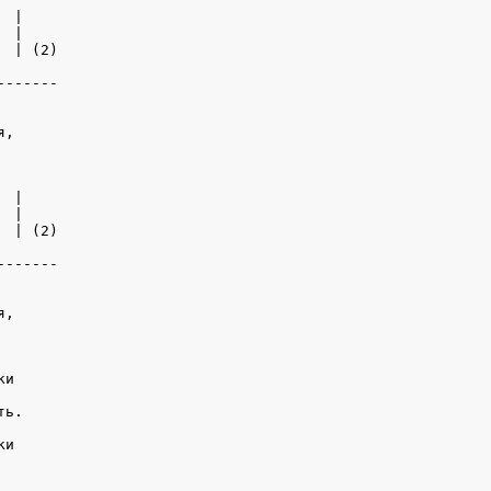
 |

 |

 | (2)

------

,

 |

 |

 | (2)

------

,

и

ь.

и
