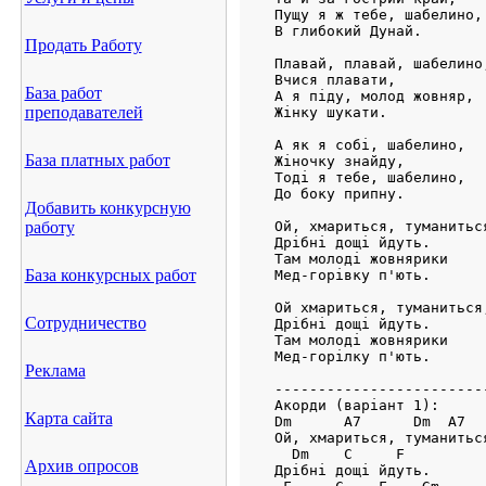
Пущу я ж тебе, шабелино, 
В глибокий Дунай.        
Продать Работу
Плавай, плавай, шабелино,
Вчися плавати,

База работ
А я піду, молод жовняр,  
преподавателей
Жінку шукати.            
А як я собі, шабелино,

База платных работ
Жіночку знайду,

Тоді я тебе, шабелино,   
До боку припну.          
Добавить конкурсную
работу
Ой, хмариться, туманиться
Дрібні дощі йдуть.

Там молоді жовнярики     
База конкурсных работ
Мед-горівку п'ють.       
Ой хмариться, туманиться,
Сотрудничество
Дрібні дощі йдуть. 

Там молоді жовнярики     
Мед-горілку п'ють.       
Реклама
-------------------------
Акорди (варіант 1):

Карта сайта
Dm      A7      Dm  A7

Ой, хмариться, туманиться
  Dm    C     F

Архив опросов
Дрібні дощі йдуть.
