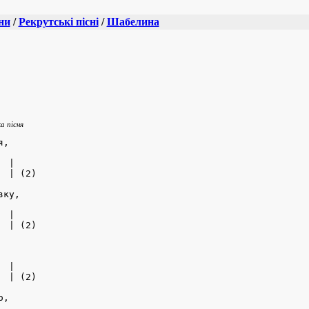
ни
/
Рекрутські пісні
/
Шабелина
а пісня
,

 |

 | (2)

ку,

 |

 | (2)

 |

 | (2)

,
