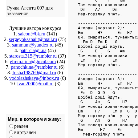
 F     C    F    Gm

Там молоді жовнярики     
Ручка Агента 007 для
 Dm    A7     Dm         
экзаменов
Мед-горілку п'ють.       
-------------------------
Лучшие автора конкурса
Акорди (варіант 2):

Em      H7      Em  H7

1.
saleon@bk.ru
(141)
Ой, хмариться, туманиться
2.
sergeyoksanalit@mail.ru
(75)
  Em D  Em D   G

3.
sammum@yandex.ru
(45)
Дрібні до_щі йдуть.

4.
patr1cia@i.ua
(45)
 G     D    G    Am

5.
starosta.315@rambler.ru
(37)
Там молоді жовнярики     
 Em    H7     Em         
6.
efrem.irina@gmail.com
(24)
Мед-горілку п'ють.       
7.
panochkina@rambler.ru
(6)
8.
Irisha198769@mail.ru
(6)
-------------------------
9.
vodolazhskaya@inbox.ru
(6)
Акорди (варіант 3):

10.
ivan2000@mail.ru
(3)
Em      H7      Em  H7

Ой, хмариться, туманиться
 Em  D  G D   G

Дрібні дощі йдуть.

 G     Am   G     H7 

Там молоді жовня-жовнярик
Em     H7     Em D  G  D

Мед-горілку п'ю- у- у- ут
Мир, в котором я живу:
 G     Am   G     H7 

Там молоді жовня-жовнярик
реален
Em       H7     Em

виртуален
  Мед-горілку п'ють.
