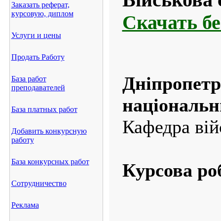
Заказать реферат,
курсовую, диплом
Скачать б
Услуги и цены
Продать Работу
Дніпропет
База работ
преподавателей
національн
База платных работ
Кафедра вій
Добавить конкурсную
работу
База конкурсных работ
Курсова ро
Сотрудничество
Реклама