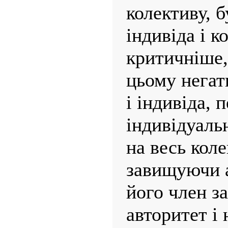
колективу, б
індивіда і к
критичніше
цьому негат
і індивіда, 
індивідуаль
на весь кол
завищуючи а
його член з
авторитет і 