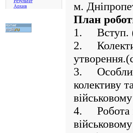
Результат
м. Дніпропе
Архив
План робот
1.
Вступ. (
2.
Колекти
утворення.(с
3.
Особлив
колективу т
військовому 
4.
Робота 
військовому