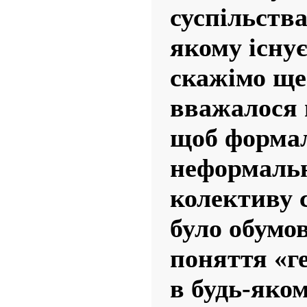
суспільства
якому існує
скажімо ще
вважалося
щоб форма
неформаль
колективу 
було обумо
поняття «ге
в будь-яко