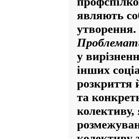
профспілков
являють со
утворення.
Проблемат
у вирізненн
інших соці
розкриття 
та конкрет
колективу, 
розмежуван
колективу 