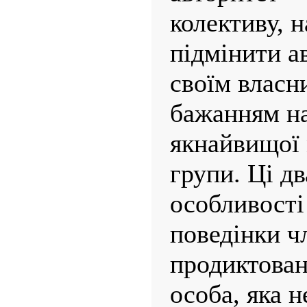
колективу, 
підмінити а
своїм власн
бажанням н
якнайвищої 
групи. Ці дв
особливості
поведінки ч
продиктован
особа, яка н