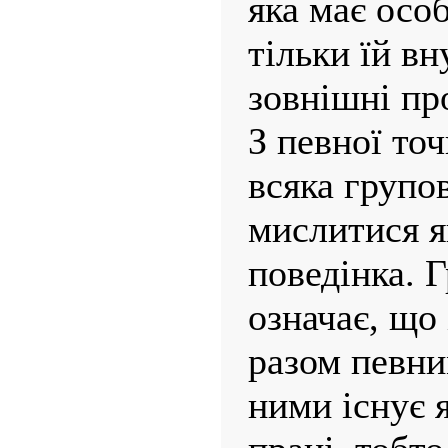
яка має особ
тільки їй в
зовнішні пр
З певної то
всяка групо
мислитися я
поведінка. 
означає, що
разом певни
ними існує 