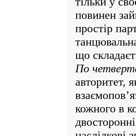
тільки у сво
повинен за
простір парт
танцювальна
що складаєть
По четверт
авторитет, я
взаємопов’я
кожного в ко
двосторонні
наслідкові 