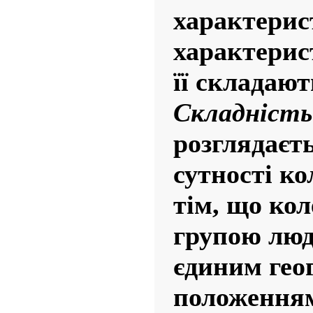
характерист
характерист
її складают
Складність
розглядаєть
сутності ко
тім, що кол
групою люд
єдиним гео
положенням