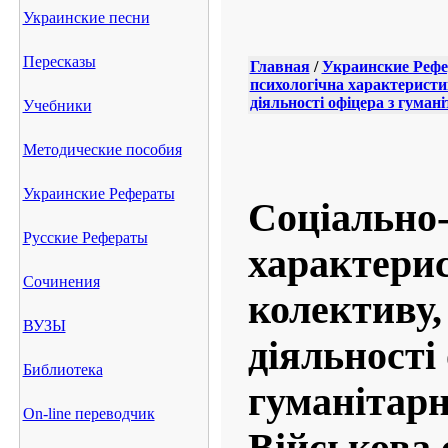
Украинские песни
Пересказы
Главная
/
Украинские Реф
психологічна характеристик
діяльності офіцера з гуман
Учебники
Методические пособия
Украинские Рефераты
Соціально-
Русские Рефераты
характерис
Сочинения
колективу,
ВУЗЫ
діяльності
Библиотека
гуманітарн
On-line переводчик
Військова