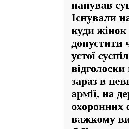
панував су
Існували н
куди жінок 
допустити 
устої суспі
відголоски
зараз в пев
армії, на д
охоронних о
важкому вир