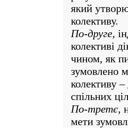
який утворю
колективу.
По-друге,
ін
колективі д
чином, як п
зумовлено м
колективу –
спільних ціл
По-третє,
н
мети зумовл