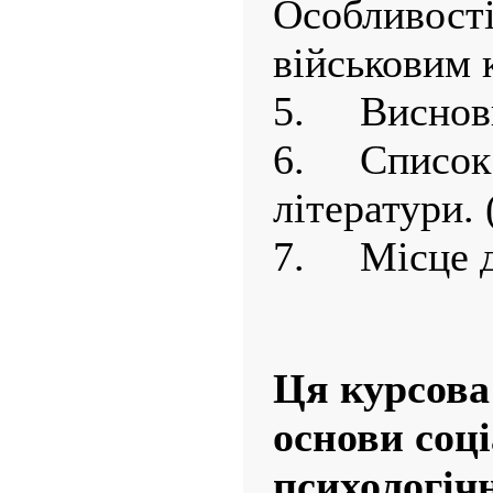
Особливості
військовим к
5.
Висновки
6.
Список 
літератури. (
7.
Місце дл
Ця курсова
основи соц
психологіч