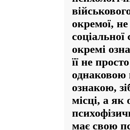
військового
окремої, не
соціальної 
окремі озн
її не прост
однаковою 
ознакою, зі
місці, а як
психофізич
має свою п