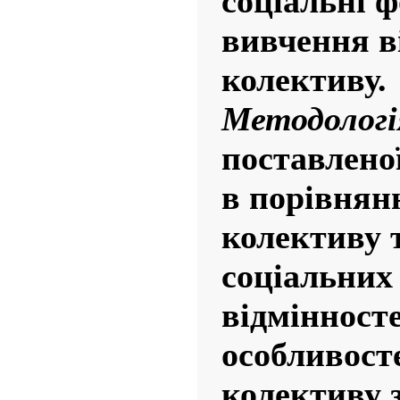
соціальні ф
вивчення в
колективу.
Методологі
поставлено
в порівнян
колективу 
соціальних 
відмінносте
особливост
колективу 