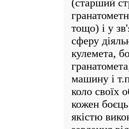
(старший ст
гранатометн
тощо) і у зв
сферу діяльн
кулемета, б
гранатомета
машину і т.п
коло своїх о
кожен боєць
якістю вико