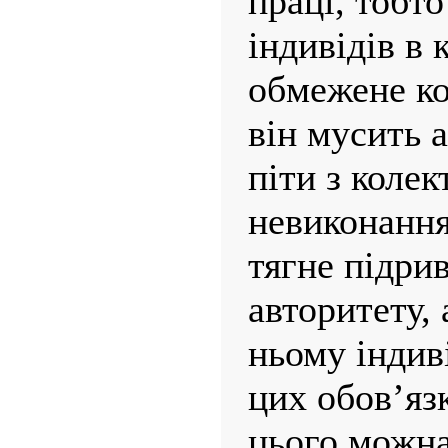
праці, тобт
індивідів в 
обмежене кол
він мусить 
піти з колек
невиконання
тягне підри
авторитету,
ньому індив
цих обов’яз
цього можна