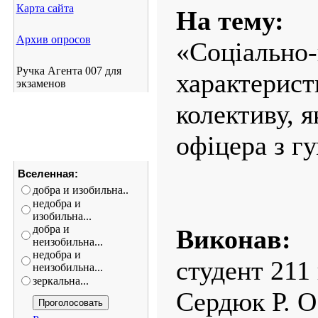
Карта сайта
На тему:
Архив опросов
«Соціально-
Ручка Агента 007 для
характерист
экзаменов
колективу, я
офіцера з г
Вселенная:
добра и изобильна..
недобра и
изобильна...
добра и
Виконав:
неизобильна...
недобра и
студент 211 
неизобильна...
зеркальна...
Сердюк Р. О