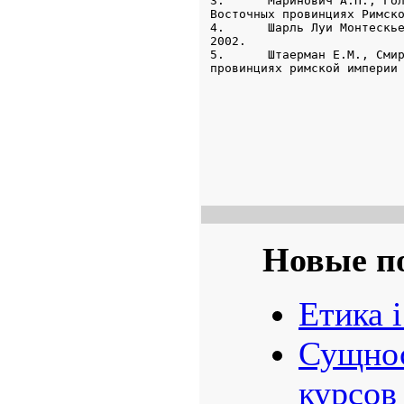
Новые п
Етика і
Сущнос
курсов