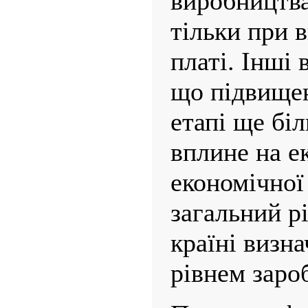
виробництва
тільки при в
платі. Інші
що підвищен
етапі ще бі
вплине на е
економічної
загальний рі
країні визна
рівнем зароб