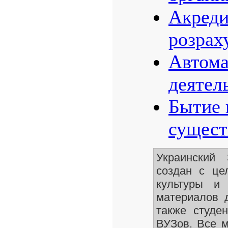
Акреди
розрах
Автома
деятел
Бытие 
сущест
Украинский
создан с це
культуры и 
материалов 
также студе
ВУЗов. Все 