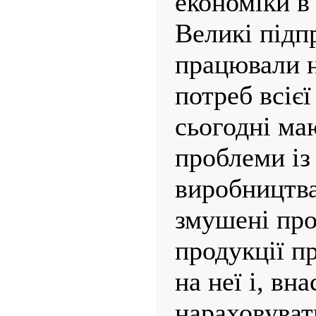
економіки в
Великі підп
працювали н
потреб всієї
сьогодні ма
проблеми із
виробництва
змушені пр
продукції п
на неї і, вн
нараховуват