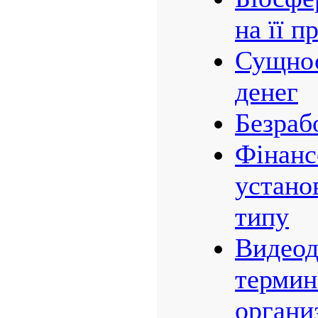
на її 
Сущнос
денег
Безраб
Фінанс
устано
типу
Видео
термин
органи