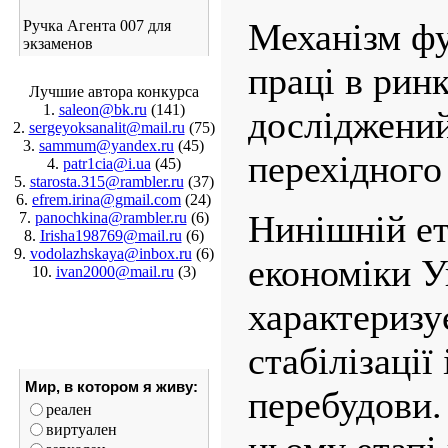
Механізм ф
Ручка Агента 007 для
экзаменов
праці в рин
Лучшие автора конкурса
1.
saleon@bk.ru
(141)
досліджений
2.
sergeyoksanalit@mail.ru
(75)
3.
sammum@yandex.ru
(45)
перехідного 
4.
patr1cia@i.ua
(45)
5.
starosta.315@rambler.ru
(37)
6.
efrem.irina@gmail.com
(24)
Нинішній ет
7.
panochkina@rambler.ru
(6)
8.
Irisha198769@mail.ru
(6)
9.
vodolazhskaya@inbox.ru
(6)
економіки У
10.
ivan2000@mail.ru
(3)
характеризує
стабілізації
Мир, в котором я живу:
перебудови.
реален
виртуален