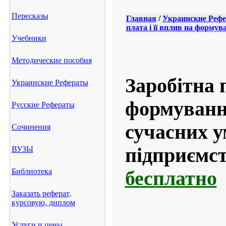
Пересказы
Главная
/
Украинские Реф
плата і її вплив на формув
Учебники
Методические пособия
Заробітна п
Украинские Рефераты
формуванн
Русские Рефераты
сучасних у
Сочинения
підприємст
ВУЗЫ
Библиотека
бесплатно
Заказать реферат,
курсовую, диплом
Услуги и цены