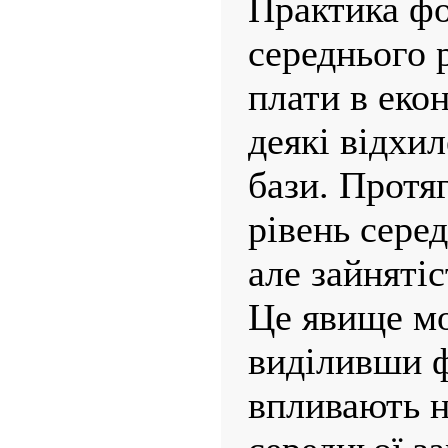
Практика ф
середнього р
плати в еко
деякі відхи
бази. Протя
рівень серед
але зайнятіс
Це явище м
виділивши ф
впливають 