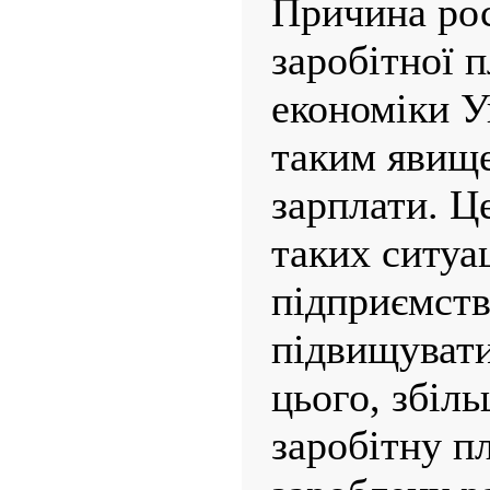
Причина рос
заробітної п
економіки Ук
таким явище
зарплати. Ц
таких ситуа
підприємст
підвищувати
цього, збіл
заробітну п