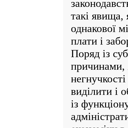
законодавст
такі явища,
однакової м
плати і забо
Поряд із су
причинами, 
негнучкості
виділити і о
із функціон
адміністрат