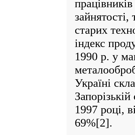
працівників 
зайнятості,
старих техн
індекс прод
1990 р. у м
металооброб
Україні скл
Запорізькій 
1997 році, в
69%[2].