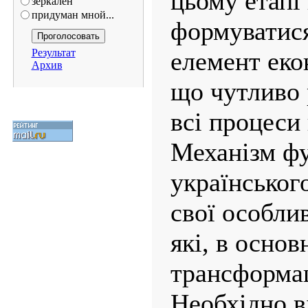
цьому етапі
зеркален
придуман мной...
формуватися
Результат
елемент еко
Архив
що чутливо 
всі процеси 
Механізм ф
українськог
свої особлив
які, в основ
трансформа
Необхідно в