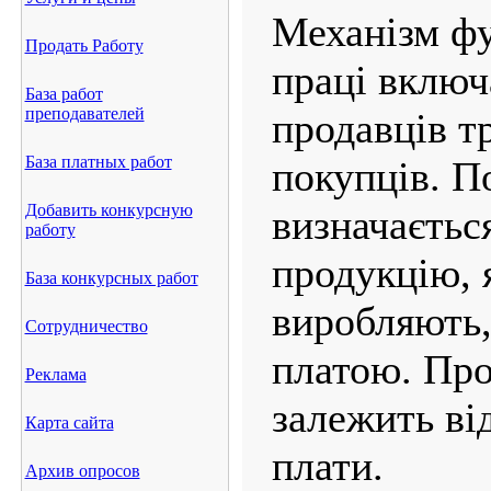
Механізм ф
Продать Работу
праці включ
База работ
преподавателей
продавців т
База платных работ
покупців. П
Добавить конкурсную
визначаєтьс
работу
продукцію, 
База конкурсных работ
виробляють,
Сотрудничество
платою. Про
Реклама
залежить від
Карта сайта
плати.
Архив опросов