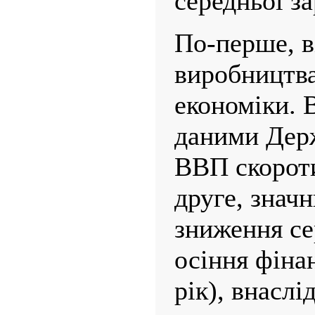
середньої за
По-перше, в
виробництва
економіки. В
даними Держ
ВВП скороти
друге, знач
зниження се
осіння фіна
рік), внаслі