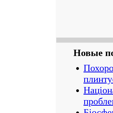
Новые п
Похоро
плинту
Націон
пробле
Біосфе