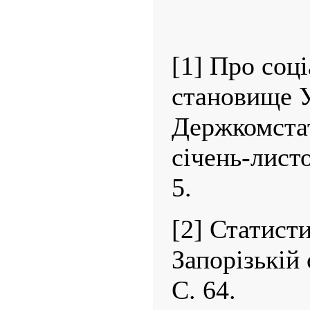
[1] Про соц
становище У
Держкомстат
січень-листо
5.
[2] Статисти
Запорізькій 
С. 64.