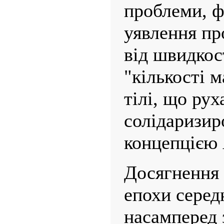
проблеми, ф
уявлення пр
від швидкос
"кількості м
тілі, що рух
солідаризир
концепцією 
Досягнення 
епохи серед
насамперед 