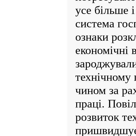
усе більше 
система гос
ознаки розк
економічні 
зароджували
технічному 
чином за ра
праці. Пові
розвиток те
пришвидшуєт