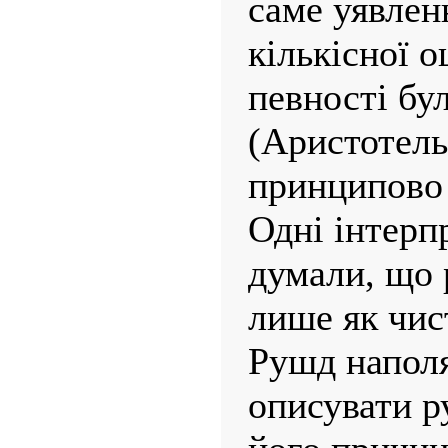
саме уявлен
кількісної о
певності бу
(Аристотель 
принципово 
Одні інтерп
думали, що 
лише як чис
Рушд наполя
описувати р