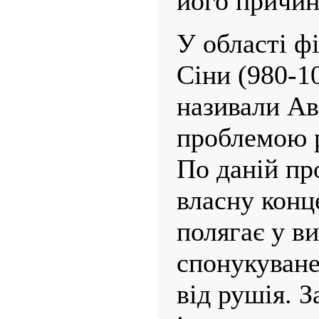
його причин
У області ф
Сіни (980-1
називали Ав
проблемою р
По даній пр
власну конц
полягає у ви
спонукуване
від рушія. 