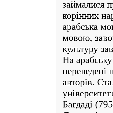
займалися п
корінних нар
арабська мо
мовою, заво
культуру за
На арабську
переведені 
авторів. Ст
університети
Багдаді (795 