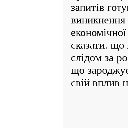
запитів готу
виникнення 
економічної
сказати. що
слідом за ро
що зароджу
свій вплив 