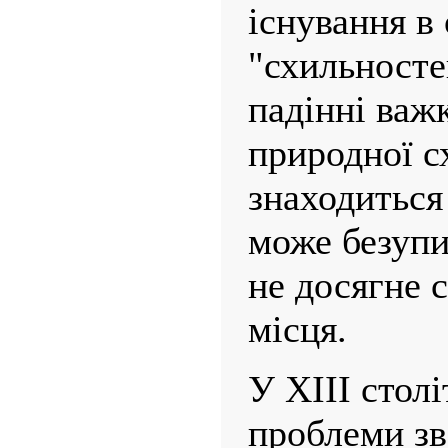
існування в 
"схильносте
падінні важ
природної с
знаходиться 
може безупи
не досягне 
місця.
У XIII столі
проблеми з