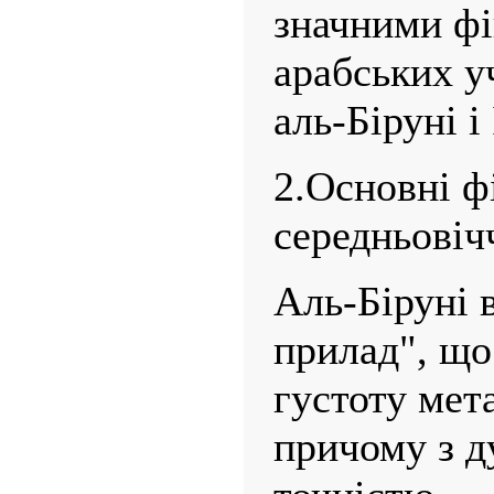
значними фі
арабських у
аль-Біруні і
2.Основні фі
середньовіч
Аль-Біруні 
прилад", що
густоту мет
причому з д