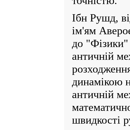
точністю.
Ібн Рушд, в
ім'ям Аверо
до "Фізики"
античній ме
розходження
динамікою н
античній ме
математичн
швидкості р