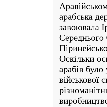
Аравійськом
арабська де
завоювала І
Середнього 
Піринейсько
Оскільки о
арабів було
військової с
різноманітн
виробництво