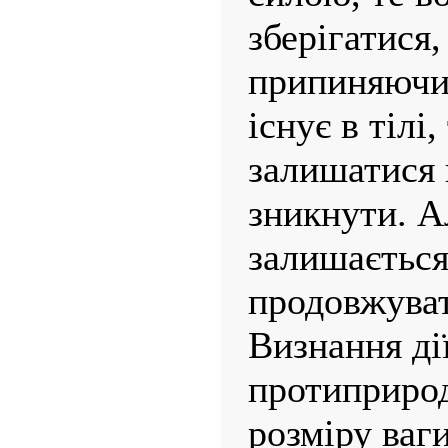
зберігатися
припиняючи
існує в тілі
залишатися 
зникнути. А
залишається
продовжуват
Визнання ді
протиприрод
розміру ваги