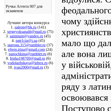
Ручка Агента 007 для
феодального
экзаменов
чому здійсн
Лучшие автора конкурса
1.
saleon@bk.ru
(141)
християнств
2.
sergeyoksanalit@mail.ru
(75)
3.
sammum@yandex.ru
(45)
мало що дал
4.
patr1cia@i.ua
(45)
5.
starosta.315@rambler.ru
(37)
6.
efrem.irina@gmail.com
(24)
але вона ли
7.
panochkina@rambler.ru
(6)
8.
Irisha198769@mail.ru
(6)
у військовій
9.
vodolazhskaya@inbox.ru
(6)
10.
ivan2000@mail.ru
(3)
адміністрати
ряду з лати
освоювався 
Мир, в котором я живу:
реален
Поступово 
виртуален