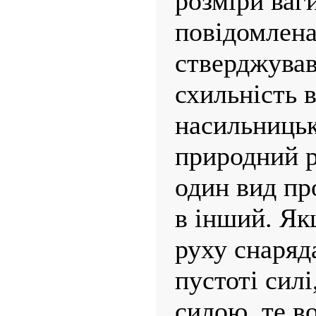
розміри ваги
повідомлена
стверджував
схильність в
насильницьк
природний р
один вид пр
в інший. Як
руху снаряд
пустоті силі
силою, те в