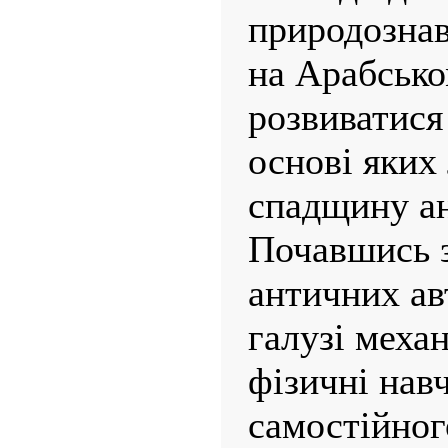
природознав
на Арабсько
розвиватися 
основі яких
спадщину ан
Почавшись з
античних ав
галузі механ
фізичні нав
самостійног