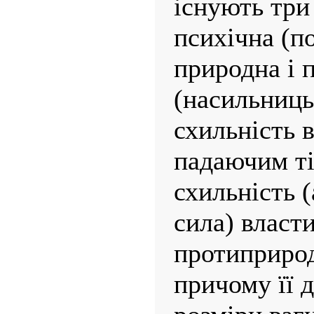
існують три
психічна (по
природна і 
(насильниць
схильність 
падаючим т
схильність 
сила) власт
протиприрод
причому її д