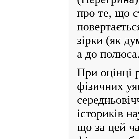
про те, що 
повертаєтьс
зірки (як ду
а до полюса
При оцінці 
фізичних уя
середньовіч
істориків на
що за цей ча