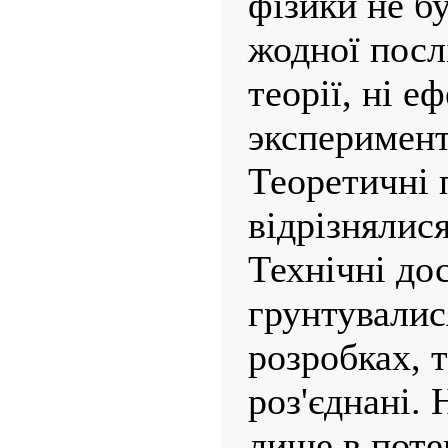
фізики не б
жодної посл
теорії, ні е
эксперимент
Теоретичні 
відрізнялис
Технічні до
грунтувалис
розробках, т
роз'єднані. 
лише в потен