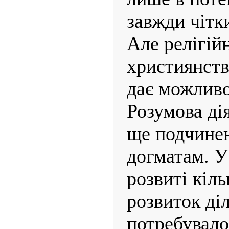
завжди чітки
Але релігійн
християнства
дає можливо
Розумова ді
ще подчинен
догматам. У
розвиті кіль
розвиток ді
потребувало