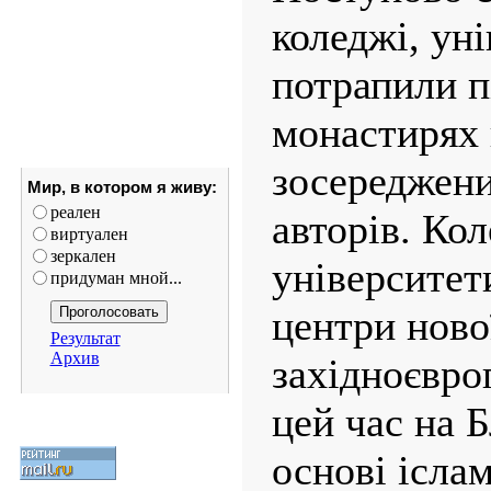
зеркален
коледжі, ун
придуман мной...
потрапили п
Результат
Архив
монастирях
зосереджени
авторів. Кол
університет
центри ново
західноєвро
цей час на 
основі ісла