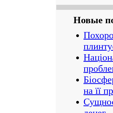
Новые п
Похоро
плинту
Націон
пробле
Біосфе
на її 
Сущнос
денег