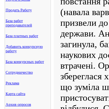
повстання ра
(навала вар
Продать Работу
призвели до
База работ
преподавателей
держави. Ан
База платных работ
загинула, ба
Добавить конкурсную
работу
наукових до
База конкурсных работ
втрачені. О
Сотрудничество
збереглася 
Реклама
що зуміла 
Карта сайта
пристосуват
Архив опросов
відбулися. 