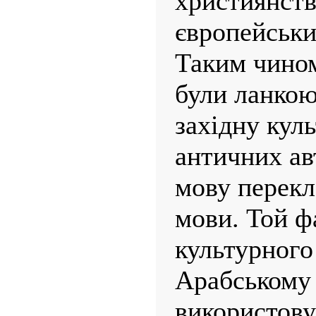
християнств
європейськи
Таким чином,
були ланкою,
західну куль
античних ав
мову перекл
мови. Той ф
культурного
Арабському
використову