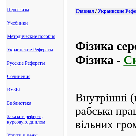
Пересказы
Главная
/
Украинские Реф
Учебники
Методические пособия
Фізика сер
Украинские Рефераты
Фізика -
Ск
Русские Рефераты
Сочинения
ВУЗЫ
Внутрішні (
Библиотека
рабська пра
Заказать реферат,
вільних гро
курсовую, диплом
Услуги и цены