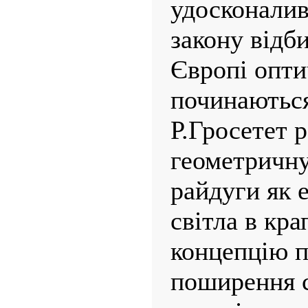
удосконали
закону відби
Європі опти
починаються 
Р.Гросетет 
геометричну
райдуги як 
світла в кра
концепцію п
поширення с