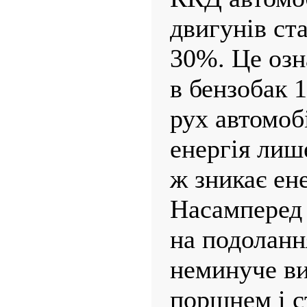
двигунів ст
30%. Це озн
в бензобак 1
рух автомоб
енергія лише
ж зникає ен
Насамперед 
на подолання
неминуче в
поршнем і с