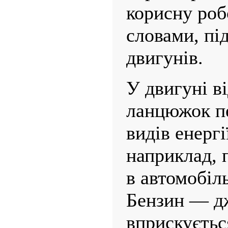
корисну роб
словами, п
двигунів.
У двигуні в
ланцюжок пе
видів енергі
наприклад, п
в автомобіл
Бензин — дж
вприскуєтьс