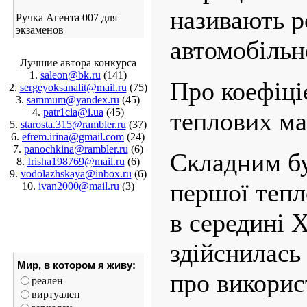
називають р
Ручка Агента 007 для
экзаменов
автомобільн
Лучшие автора конкурса
1.
saleon@bk.ru
(141)
Про коефіціє
2.
sergeyoksanalit@mail.ru
(75)
3.
sammum@yandex.ru
(45)
4.
patr1cia@i.ua
(45)
теплових м
5.
starosta.315@rambler.ru
(37)
6.
efrem.irina@gmail.com
(24)
7.
panochkina@rambler.ru
(6)
Складним б
8.
Irisha198769@mail.ru
(6)
9.
vodolazhskaya@inbox.ru
(6)
першої теп
10.
ivan2000@mail.ru
(3)
в середині X
здійснилась
Мир, в котором я живу:
про викорис
реален
виртуален