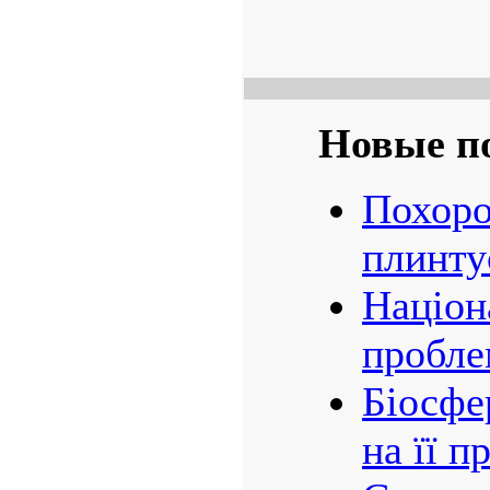
Новые п
Похоро
плинту
Націон
пробле
Біосфе
на її 