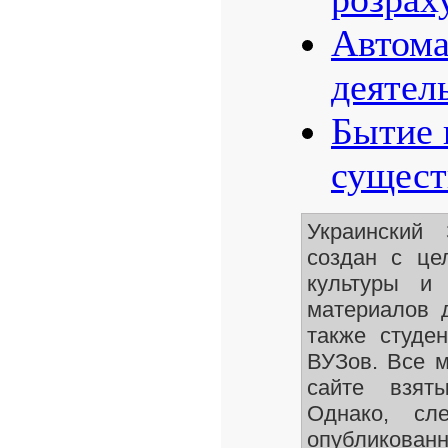
Автома
деятел
Бытие 
сущест
Украинский
создан с це
культуры и 
материалов 
также студе
ВУЗов. Все 
сайте взят
Однако, сле
опубликован