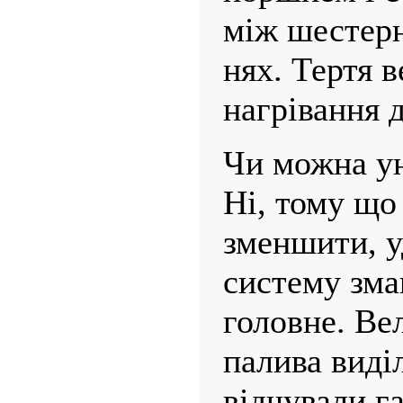
між шестерня
нях. Тертя в
нагрівання 
Чи можна ун
Ні, тому що
зменшити, 
систему зма
головне. Ве
палива виділ
відчували г