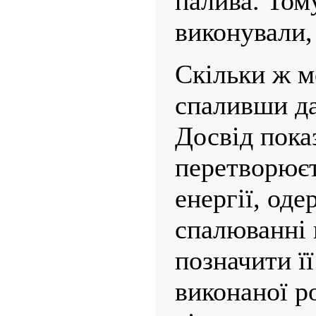
палива. Том
виконували,
Скільки ж м
спаливши да
Досвід пока
перетворюєт
енергії, оде
спалюванні 
позначити її
виконаної р