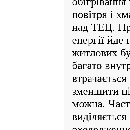
обігрівання
повітря і х
над ТЕЦ. Пр
енергії йде 
житло­вих бу
багато внут
втрачається
змен­шити ц
можна. Част
виділяється 
охолодження