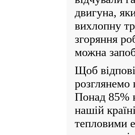
двигуна, як
вихлоп­ну т
згоряння ро
можна запоб
Щоб відпові
розглянемо 
Понад 85% в
нашій країн
тепловими е