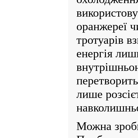
використову
оранжереї ч
тротуарів в
енергія лиш
внутрішньою
перетворитьс
лише розсіє
навколишньо
Можна зроби