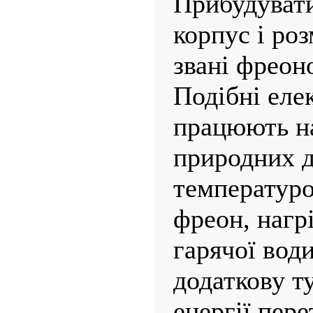
Прибудуват
корпус і роз
звані фреон
Подібні еле
працюють на
природних д
температур
фреон, нагр
гарячої вод
додаткову ту
енергії пере