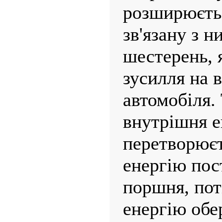
розширюєтьс
зв'язану з н
шестерень, 
зусилля на в
автомобіля.
внутрішня е
перетворюєт
енер­гію по
поршня, пот
енергію обе