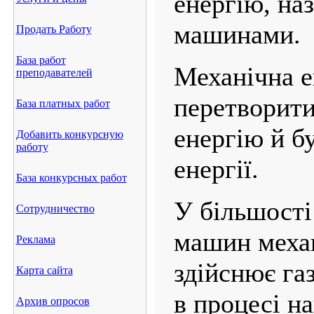
енергію, на
машинами.
Продать Работу
База работ
Механічна е
преподавателей
перетворити
База платных работ
енергію й бу
Добавить конкурсную
работу
енергії.
База конкурсных работ
У більшості
Сотрудничество
машин меха
Реклама
здійснює га
Карта сайта
в процесі на
Архив опросов