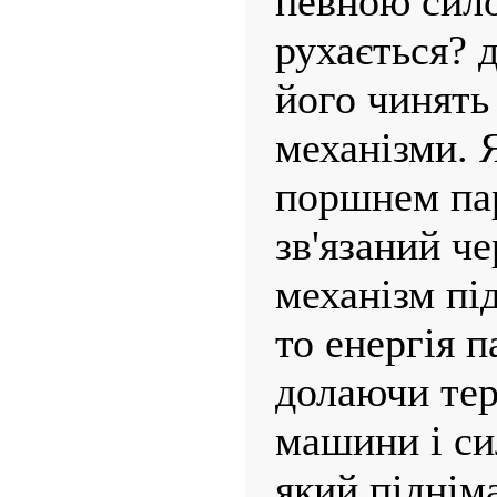
певною сил
рухається? 
його чинять 
механізми. 
поршнем па
зв'язаний че
механізм пі
то енергія п
долаючи тер
машини і си
який піднім