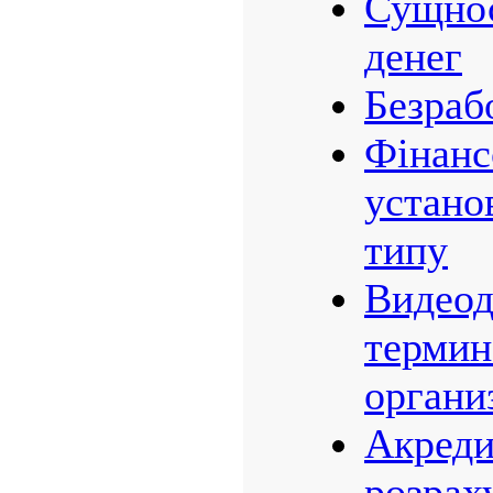
Сущнос
денег
Безраб
Фінанс
устано
типу
Видео
термин
органи
Акреди
розрах