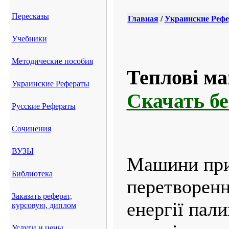
Пересказы
Главная
/
Украинские Реф
Учебники
Методические пособия
Теплові ма
Украинские Рефераты
Скачать б
Русские Рефераты
Сочинения
ВУЗЫ
Машини при
Библиотека
перетворенн
Заказать реферат,
енергії пал
курсовую, диплом
Услуги и цены