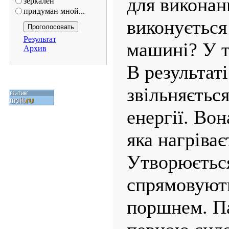
для виконан
зеркален
придуман мной...
виконується
Результат
машині? У т
Архив
В результа­т
звільняється
енергії. Вон
яка нагріває
Утворюється
спрямовують
поршнем. Па