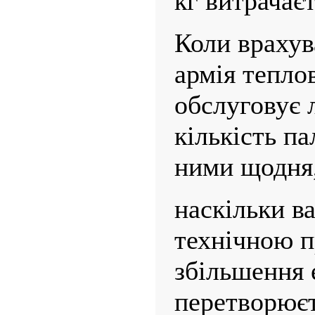
кг витра­чає
Коли врахув
армія тепло
обслуговує 
кількість п
ними щодня,
наскільки в
технічною 
збільшення 
перетворюєт