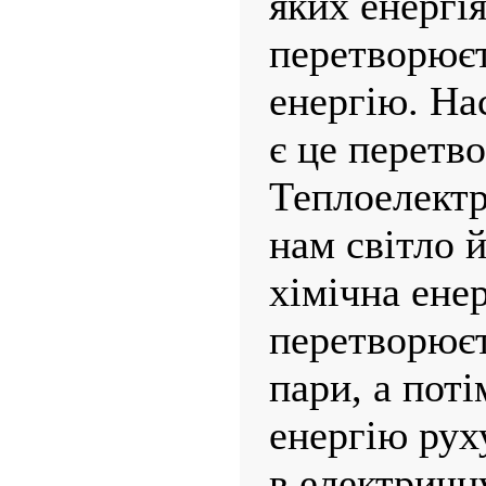
яких енергі
перетворюєт
енергію. На
є це перетв
Теплоелектр
нам світло й
хімічна ене
перетворюєт
пари, а пот
енергію руху
в електричн