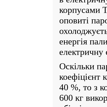
корпусами Т
оповиті пар
охолоджуєть
енергія пал
електричну 
Оскільки па
коефіцієнт к
40 %, то з 
600 кг вико