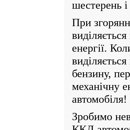
шестерень і 
При згорянн
виділяється
енергії. Кол
виді­ляється
бензину, пе
механічну е
автомобіля!
Зробимо нев
ККД автомоб