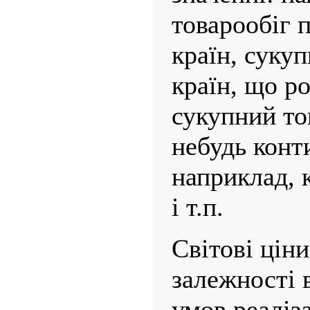
товарообіг 
країн, суку
країн, що р
сукупний то
небудь конти
наприклад, 
і т.п.
Світові ціни
залежності в
умов реаліза