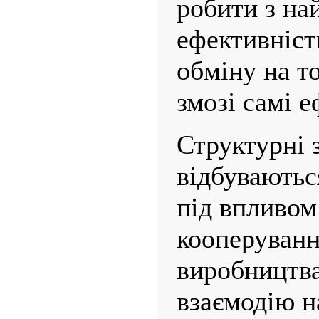
робити з н
ефективніст
обміну на т
змозі самі 
Структурні 
відбуваютьс
під впливом 
кооперуван
виробництв
взаємодію н