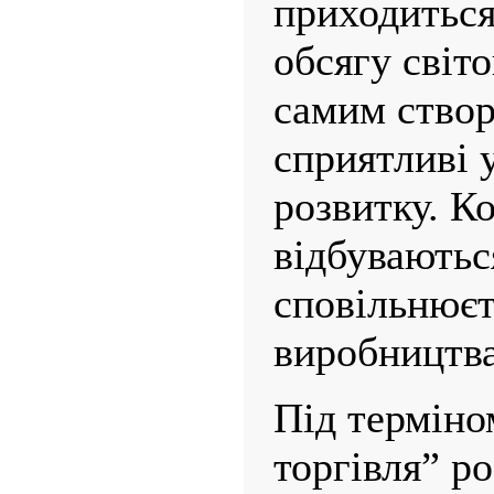
приходитьс
обсягу світо
самим ство
сприятливі 
розвитку. Ко
відбуваються
сповільнюєт
виробництва
Під терміно
торгівля” ро