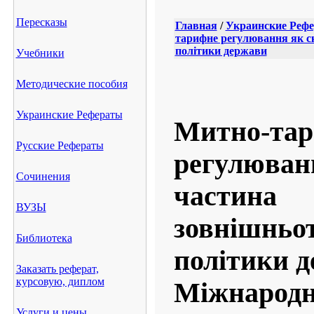
Пересказы
Главная
/
Украинские Реф
тарифне регулювання як с
політики держави
Учебники
Методические пособия
Украинские Рефераты
Митно-та
Русские Рефераты
регулюван
Сочинения
частина
ВУЗЫ
зовнішньо
Библиотека
політики д
Заказать реферат,
курсовую, диплом
Міжнародні
Услуги и цены