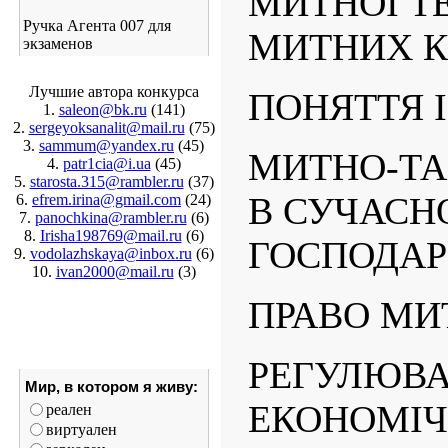
МИТНОЇ ТЕ
Ручка Агента 007 для
МИТНИХ К
экзаменов
Лучшие автора конкурса
ПОНЯТТЯ І
1.
saleon@bk.ru
(141)
2.
sergeyoksanalit@mail.ru
(75)
3.
sammum@yandex.ru
(45)
МИТНО-ТА
4.
patr1cia@i.ua
(45)
5.
starosta.315@rambler.ru
(37)
В СУЧАСН
6.
efrem.irina@gmail.com
(24)
7.
panochkina@rambler.ru
(6)
8.
Irisha198769@mail.ru
(6)
ГОСПОДАРС
9.
vodolazhskaya@inbox.ru
(6)
10.
ivan2000@mail.ru
(3)
ПРАВО МИТ
РЕГУЛЮВ
Мир, в котором я живу:
ЕКОНОМІЧ
реален
виртуален