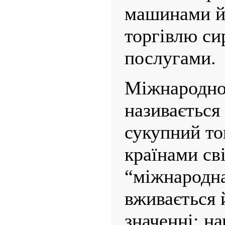
машинами й
торгівлю си
послугами.
Міжнародно
називається
сукупний то
країнами св
“міжнародна
вживається 
значенні: н