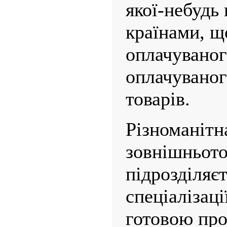
якої-небудь
країнами, щ
оплачуваного
оплачуваног
товарів.
Різноманітн
зовнішньото
підрозділяєт
спеціалізаці
готовою про