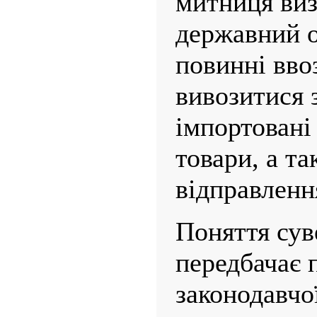
митниця виз
державний о
повинні ввоз
вивозитися з
імпортовані
товари, а т
відправленн
Поняття сув
передбачає п
законодавчої