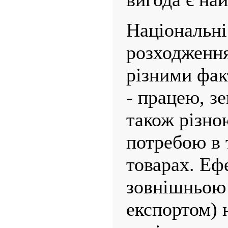
Національні
розходження
різними фа
- працею, зе
також різн
потребою в 
товарах. Еф
зовнішньою 
експортом) 