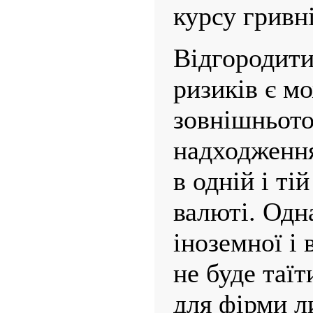
курсу гривні
Відгородити
ризиків є м
зовнішньото
надходження
в одній і ті
валюті. Одн
іноземної і 
не буде таїт
для фірми л