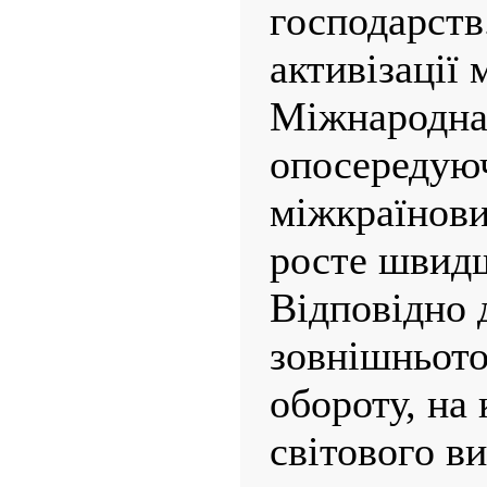
господарств
активізації 
Міжнародна 
опосередуюч
міжкраїнови
росте швид
Відповідно 
зовнішньото
обороту, на
світового в