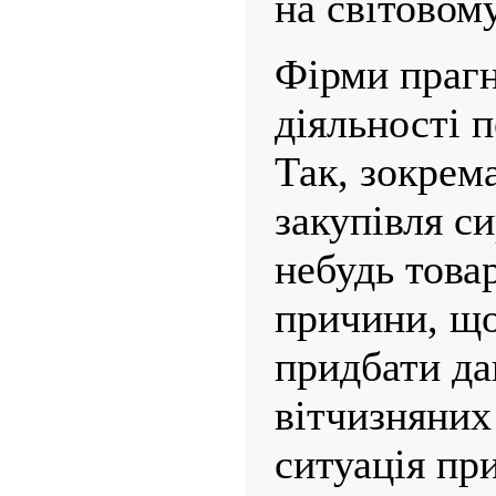
на світовом
Фірми прагн
діяльності 
Так, зокрем
закупівля с
небудь товар
причини, що
придбати да
вітчизняних
ситуація пр