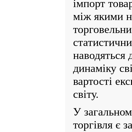
імпорт това
між якими 
торговельни
статистичн
наводяться д
динаміку сві
вартості екс
світу.
У загальном
торгівля є з