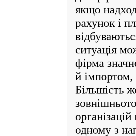
якщо надхо
рахунок і пл
відбуваютьс
ситуація мо
фірма значн
й імпортом, 
Більшість ж
зовнішньот
організацій
одному з на