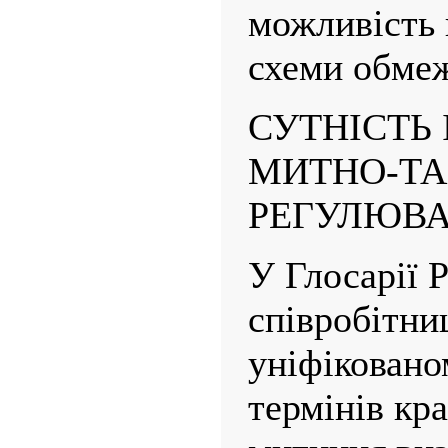
можливість 
схеми обмеж
СУТНІСТЬ 
МИТНО-Т
РЕГУЛЮВ
У Глосарії 
співробітниц
уніфіковано
термінів кр