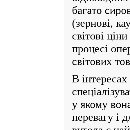
багато сиро
(зернові, ка
світові цін
процесі опе
світових то
В інтересах
спеціалізув
у якому вон
перевагу і д
вигода є на