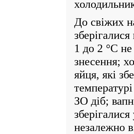
холодильнико
До свіжих н
зберігалися
1 до 2 °С не
знесення; х
яйця, які зб
температурі 
ЗО діб; вапн
зберігалися 
незалежно в