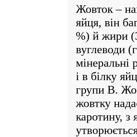
Жовток – на
яйця, він ба
%) й жири (3
вуглеводи (г
мінеральні 
і в білку яйц
групи В. Жо
жовтку нада
каротину, з 
утворюється