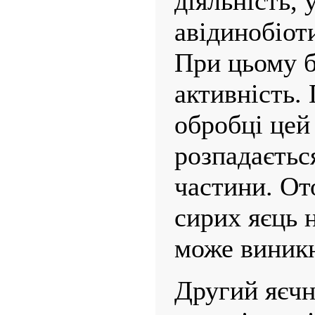
діяльність,
авідинобіот
При цьому б
активність.
обробці цей
розпадаєтьс
частини. О
сирих яєць 
може виник­
Другий яєчн