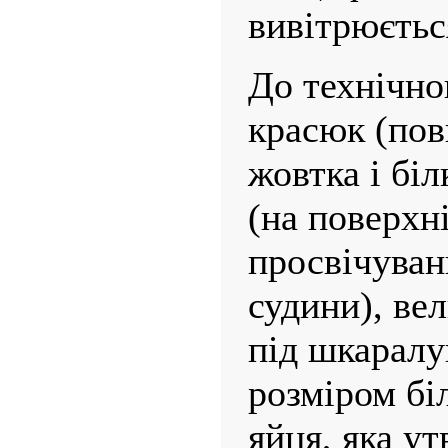
вивітрюєтьс
До технічно
красюк (пов
жовтка і біл
(на поверхн
просвічуван
суди­ни), ве
під шкарал
розміром біл
яйця, яка у