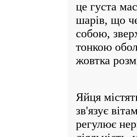
це густа мас
шарів, що ч
собою, зверх
тонкою обол
жовтка розм
Яйця містять
зв'язує віта
регулює нер