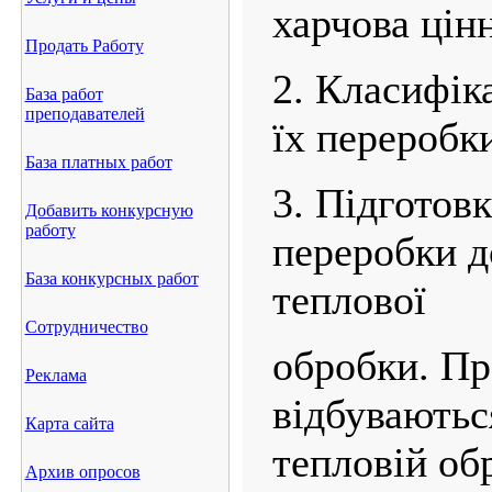
харчова цінн
Продать Работу
2. Класифік
База работ
преподавателей
їх переробк
База платных работ
3. Підготовк
Добавить конкурсную
работу
переробки д
База конкурсных работ
теплової
Сотрудничество
обробки. Пр
Реклама
відбуваютьс
Карта сайта
тепловій об
Архив опросов