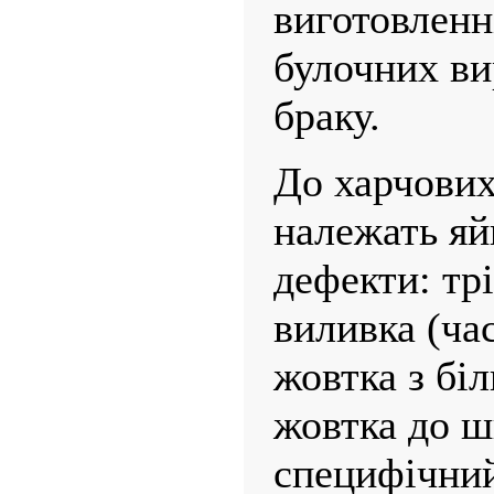
виготовленн
булочних вир
браку.
До харчови
належать яй
дефекти: трі
виливка (ча
жовтка з бі
жовтка до ш
специфічний