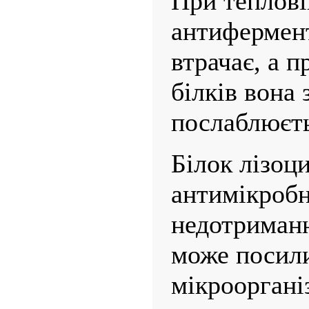
При теплові
антифермент
втрачає, а п
білків вона 
послаблюєть
Білок лізоц
антимікробн
недотриманн
може посили
мікрооргані