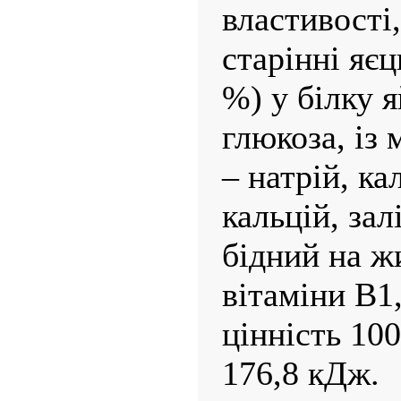
власти­вості
старінні яєць
%) у білку 
глюкоза, із
– натрій, ка
кальцій, залі
бідний на жи
вітаміни В1
цінність 100
176,8 кДж.