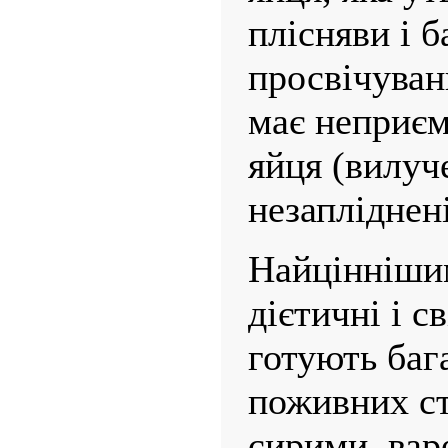
плісняви і б
про­свічуван
має неприєм
яйця (вилуче
незапліднені
Найціннішим
дієтичні і с
готують баг
поживних ст
сирими, вар