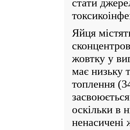
стати джере
токсикоінфе
Яйця містят
сконцентров
жовтку у виг
має низьку 
топлення (34
засвоюєть­с
оскільки в 
ненасичені 