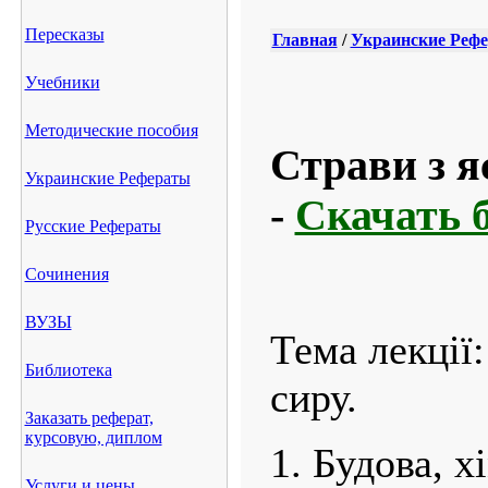
Пересказы
Главная
/
Украинские Реф
Учебники
Методические пособия
Страви з яє
Украинские Рефераты
-
Скачать 
Русские Рефераты
Сочинения
ВУЗЫ
Тема лекції:
Библиотека
сиру.
Заказать реферат,
курсовую, диплом
1. Будова, х
Услуги и цены