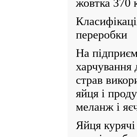
жовтка 370 
Класифікаці
переробки
На підприєм
харчування 
страв викор
яйця і проду
меланж і яє
Яйця курячі