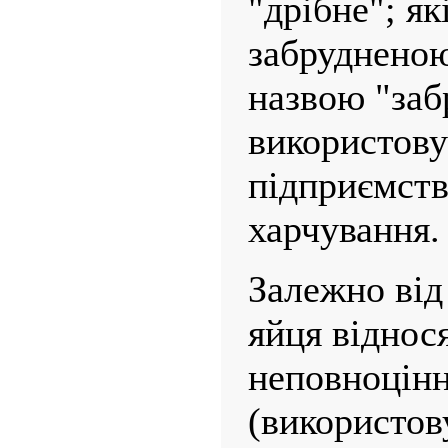
"дрібне"; як
забруднено
назвою "заб
використову
підприємств
харчування.
Залежно від
яйця віднос
неповноцін
(використов