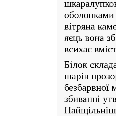
шкаралупкою
оболонками 
вітряна каме
яєць вона з
всихає вміст
Білок склада
шарів прозо
безбарвної м
збиванні ут
Найщільніш