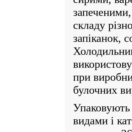
запече­ними,
складу різн
запіканок, с
Холодильник
використов
при виробни
булочних ви
Упаковують 
видами і кат