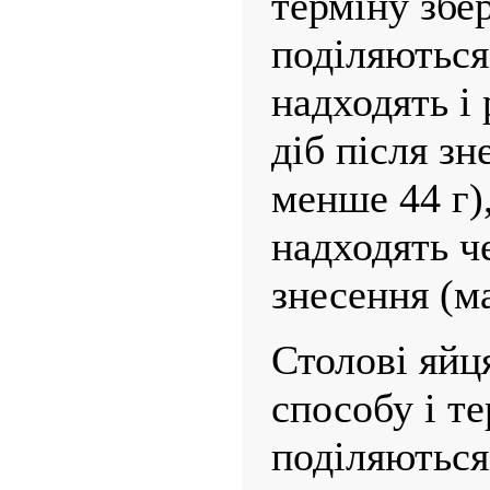
терміну збер
поділяються 
надходять і 
діб після з
менше 44 г),
надходять че
знесення (ма
Столові яйц
способу і те
поділяються 