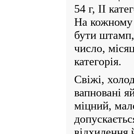
54 г, II кате
На кожному 
бути штамп,
число, місяц
категорія.
Свіжі, холод
вапновані яй
міцний, мал
допускаєтьс
відхилення 