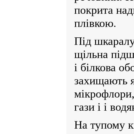
покрита на
плівкою.
Під шкарал
щільна підш
і білкова обо
захищають я
мікрофлори,
гази і і водя
На тупому к