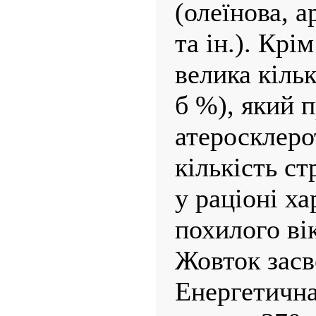
(олеїнова, а
та ін.). Крі
велика кільк
б %), який 
атеросклеро
кількість ст
у раціоні х
похилого вік
Жовток засв
Енергетична