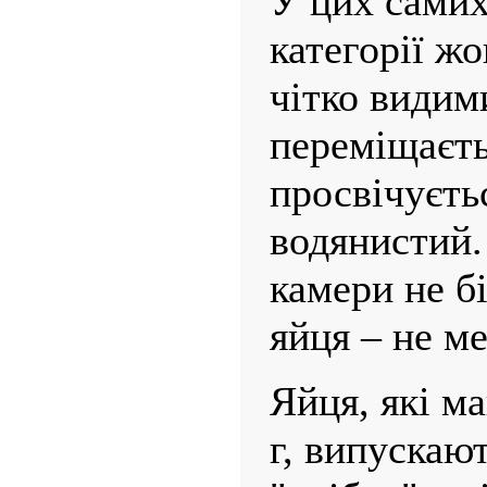
У цих самих 
категорії ж
чітко видим
переміщаєть
просвічуєть
водянистий.
камери не б
яйця – не ме
Яйця, які м
г, випускаю