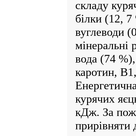
складу куря
білки (12, 7
вуглеводи (0
мінеральні 
вода (74 %),
каротин, В1,
Енергетична
курячих яєць
кДж. За по
прирівняти д