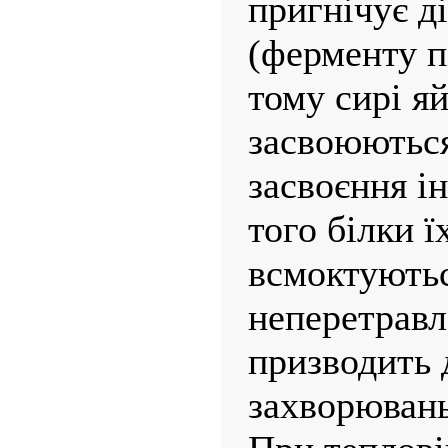
пригнічує д
(ферменту п
тому сирі я
засвоюються
засвоєння і
того білки ї
всмоктують
неперетравл
призводить 
захворювань