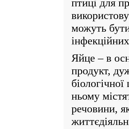
птиці для п
використову
можуть бут
інфекційних
Яйце – в ос
продукт, дуж
біологічної 
ньому містя
речовини, як
життє­діяль