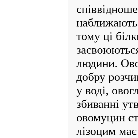
співвідноше
наближають
тому ці білк
засвоюються
людини. Ово
добру розчи
у воді, овог
збиванні ут
овомуцин ста
лізоцим має