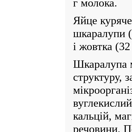
г молока.
Яйце куряче
шкаралупи (
і жовтка (32
Шкаралупа 
структуру, з
мікрооргані
вуглекислий
кальцій, маг
речовини. П