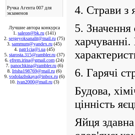
4. Страви з 
Ручка Агента 007 для
экзаменов
5. Значення 
Лучшие автора конкурса
1.
saleon@bk.ru
(141)
харчуванні.
2.
sergeyoksanalit@mail.ru
(75)
3.
sammum@yandex.ru
(45)
4.
patr1cia@i.ua
(45)
характеристи
5.
starosta.315@rambler.ru
(37)
6.
efrem.irina@gmail.com
(24)
7.
panochkina@rambler.ru
(6)
6. Гарячі ст
8.
Irisha198769@mail.ru
(6)
9.
vodolazhskaya@inbox.ru
(6)
10.
ivan2000@mail.ru
(3)
Будова, хімі
цінність яєц
Яйця здавна