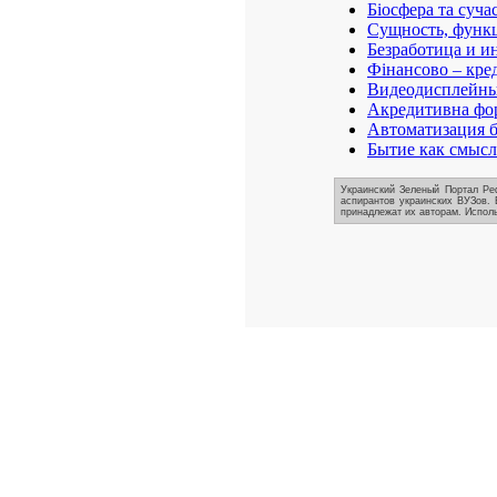
Біосфера та суча
Сущность, функц
Безработица и и
Фінансово – кре
Видеодисплейные
Акредитивна фор
Автоматизация б
Бытие как смысл
Украинский Зеленый Портал Реф
аспирантов украинских ВУЗов. 
принадлежат их авторам. Исполь