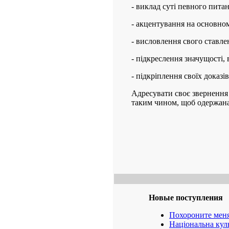
- виклад суті певного питан
- акцентування на основно
- висловлення свого ставле
- підкреслення значущості, 
- підкріплення своїх доказ
Адресувати своє звернення 
таким чином, щоб одержана 
Новые поступления
Похороните меня
Національна кул