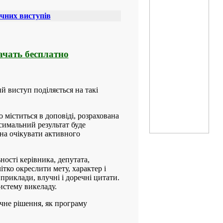
ічних виступів
чать бесплатно
й виступ поділяється на такі
 міститься в доповіді, розрахована
симальний результат буде
жна очікувати активного
ності керівника, депутата,
чітко окреслити мету, характер і
приклади, влучні і доречні цитати.
истему викеладу.
чне рішення, як програму