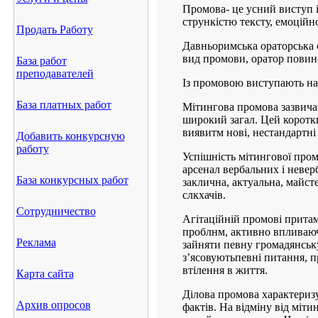
Промова- це усний виступ і
стрункістю тексту, емоцій
Продать Работу
Давньоримська ораторська с
вид промови, оратор повине
База работ
преподавателей
Із промовою виступають на 
База платных работ
Мітингова промова зазвича
широкий загал. Цей коротк
виявитм нові, нестандартні
Добавить конкурсную
работу
Успішність мітингової пром
арсенал вербальних і неверб
База конкурсных работ
заклична, актуальна, майст
слкхачів.
Сотрудничество
Агітаційній промові притам
проблнм, активно впливаючи
Реклама
зайняти певну громадянську
з’ясовуютьпевні питання, пр
втілення в життя.
Карта сайта
Ділова промова характеризу
Архив опросов
фактів. На відміну від міти