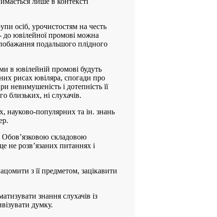
иймається лише в контексті
упи осіб, урочистостям на честь
і- до ювілейної промові можна
 побажання подальшого плідного
ми в ювілейній промові будуть
дних рисах ювіляра, спогади про
ри невимушеність і дотепність її
о близьких, ні слухачів.
х, науково-популярних та ін. знань
ер.
и. Обов’язковою складовою
ще не розв’язаних питаннях і
ацомити з її предметом, зацікавити
матизувати знання слухачів із
візувати думку.