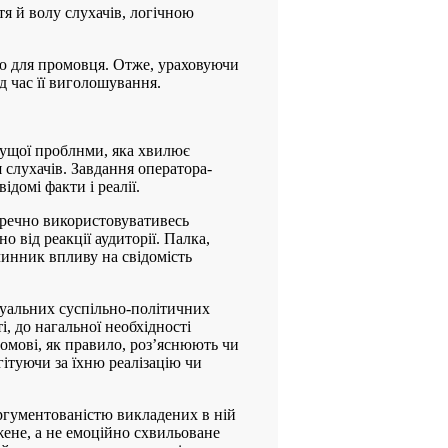
тя й волу слухачів, логічною
ою для промовця. Отже, ураховуючи
д час її виголошування.
чущої проблнми, яка хвилює
слухачів. Завдання оператора-
домі факти і реалії.
оречно використовувативесь
 від реакції аудиторії. Палка,
чинник впливу на свідомість
туальних суспільно-політичних
, до нагальної необхідності
омові, як правило, роз’яснюють чи
гітуючи за їхню реалізацію чи
аргументованістю викладених в ній
ажене, а не емоційно схвильоване