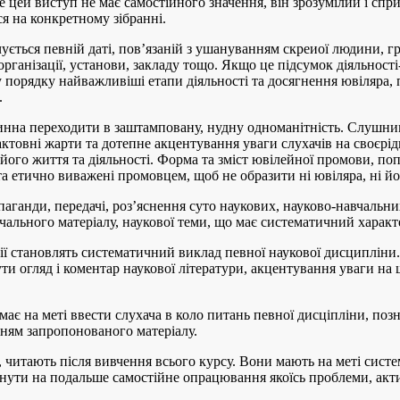
е цей виступ не має самостійного значення, він зрозумілий і спр
я на конкретному зібранні.
ться певній даті, пов’язаній з ушануванням скреиої людини, гр
 організації, установи, закладу тощо. Якщо це підсумок діяльност
 порядку найважливіші етапи діяльності та досягнення ювіляра,
.
инна переходити в заштамповану, нудну одноманітність. Слушни
тактовні жарти та дотепне акцентування уваги слухачів на своєрі
 його життя та діяльності. Форма та зміст ювілейної промови, поп
а етично виважені промовцем, щоб не образити ні ювіляра, ні йог
паганди, передачі, роз’яснення суто наукових, науково-навчальни
ального матеріалу, наукової теми, що має систематичний характ
ії становлять систематичний виклад певної наукової дисциплін
ти огляд і коментар наукової літератури, акцентування уваги на 
має на меті ввести слухача в коло питань певної дисціпліни, позн
ням запропонованого матеріалу.
, читають після вивчення всього курсу. Вони мають на меті систе
нути на подальше самостійне опрацювання якоїсь проблеми, акти