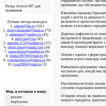
сприйняття слухача. Частіш
проблеми, що обговорюєтьс
Ручка Агента 007 для
экзаменов
Ювілейна промова Присвячує
подій з життя та діяльності
включати в хронологічному
Лучшие автора конкурса
розвою та всіляких гараздів
1.
saleon@bk.ru
(141)
2.
sergeyoksanalit@mail.ru
(75)
Доречна пафосність не пов
3.
sammum@yandex.ru
(45)
експромти й імпровізації, 
4.
patr1cia@i.ua
(45)
цікаві й маловідомі факти з
5.
starosta.315@rambler.ru
(37)
викладу, повінні морально т
6.
efrem.irina@gmail.com
(24)
7.
panochkina@rambler.ru
(6)
Лекція є однією з форм про
8.
Irisha198769@mail.ru
(6)
шляхом усного викладу навч
9.
vodolazhskaya@inbox.ru
(6)
10.
ivan2000@mail.ru
(3)
Навчально-програмові лекц
частиною цих лекцій має бу
проблемах.
Настановча-вступна лекція 
слухачів подальшим вивчен
Мир, в котором я живу:
Оглядові лекції, як правило
реален
певного предмета, наштовх
виртуален