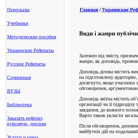
Пересказы
Главная
/
Украинские Ре
Учебники
Види і жанри публічн
Методические пособия
Украинские Рефераты
Залежно від змісту, призна
жанри, як доповідь, промова
Русские Рефераты
Доповідь ділова містить ви
на підготовлену аудиторію,
Сочинения
досягнуто, якщо учасники з
обговорення, аргументовано
ВУЗЫ
Доповідь звітна містить об’
організації чи її підрозділу
Библиотека
завдання, до кожного полож
Варто також укласти загаль
Заказать реферат,
курсовую, диплом
Після обговорення, доповне
майбутніх дій на подальший
Услуги и цены