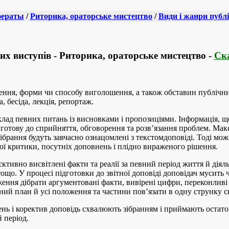
фераты
/
Риторика, ораторське мистецтво
/
Види і жанри публ
их виступів - Риторика, ораторське мистецтво -
Ска
чення, форми чи способу виголошення, а також обставин публічни
, бесіда, лекція, репортаж.
клад певних питань із висновками і пропозиціями. Інформація, що
 готову до сприйняття, обговорення та розв’язання проблем. Мак
ібрання будуть завчасно ознацомлені з текстомдоповіді. Тоді мо
ї критики, посутніх доповнень і плідно вираженого рішення.
єктивно висвітлені факти та реалії за певний період життя й діяль
 тощо. У процесі підготовки до звітної доповіді доповідач мусить 
ення дібрати аргументовані факти, вивірені цифри, переконливі 
ний план й усі положення та частини пов’язати в одну струнку с
нь і коректив доповідь схвалюють зібранням і приймають остато
 період.