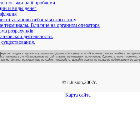
сні погляди на її проблеми
ии и виды денег
нфляция
дитні установи небанківського типу
 терминалы. Влияние на организм оператора
ма розрахунків
анковской деятельности.
 существования.
ератик создан с целью поуляризации украинской культуры и облегчения поиска учебных материало
Все материалы, опубликованные на сайте взяты из открытых источников. Однако, следует помнить, 
зуя материалы, размещенные на сайте, пожалуйста, давайте ссылку на название публикации и ее авто
© il.lusion,2007г.
Карта сайта