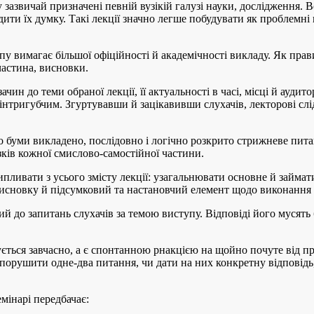
су зазвичай призначені певній вузікій галузі науки, дослідження
удити їх думку. Такі лекції значно легше побудувати як проблемні 
у вимагає більшої офіційності й академічності викладу. Як прави
частина, висновки.
ачин до теми обраної лекції, її актуальності в часі, місці й аудит
нтригубчим. Згуртувавши й зацікавивши слухачів, лекторові слі
 буми викладено, послідовно і логічно розкрито стрижневе питан
ків кожної смислово-самостійної частини.
пливати з усього змісту лекції: узагальнювати основне й займат
висновку й підсумковий та настановчий елемент щодо виконання 
й до запитань слухачів за темою виступу. Відповіді його мусят
ується завчасно, а є спонтанною рнакцією на щойно почуте від п
орушити одне-два питання, чи дати на них конкретну відповідь,
емінарі передбачає: