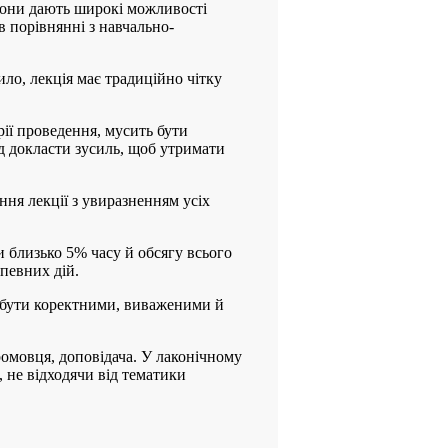
. Вони дають широкі можливості
в порівнянні з навчально-
ло, лекція має традиційно чітку
орії проведення, мусить бути
д докласти зусиль, щоб утримати
ня лекції з увиразненням усіх
и близько 5% часу й обсягу всього
певних дій.
ь бути коректними, виваженими й
ромовця, доповідача. У лаконічному
 не відходячи від тематики