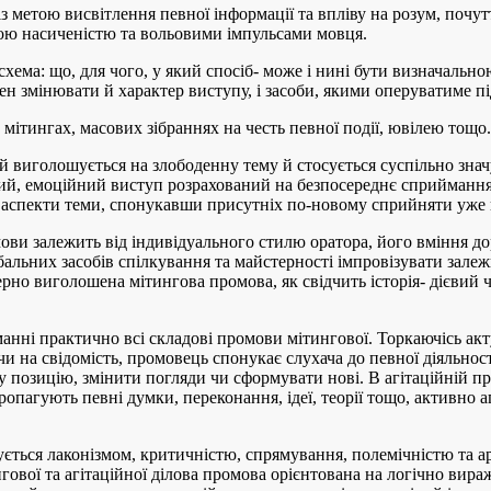
з метою висвітлення певної інформації та впліву на розум, почут
ною насиченістю та вольовими імпульсами мовця.
хема: що, для чого, у який спосіб- може і нині бути визначальн
н змінювати й характер виступу, і засоби, якими оперуватиме пі
мітингах, масових зібраннях на честь певної події, ювілею тощо.
й виголошується на злободенну тему й стосується суспільно зна
ий, емоційний виступ розрахований на безпосереднє сприймання 
 аспекти теми, спонукавши присутніх по-новому сприйняти уже ві
ови залежить від індивідуального стилю оратора, його вміння д
альних засобів спілкування та майстерності імпровізувати залежно
ерно виголошена мітингова промова, як свідчить історія- дієвий 
анні практично всі складові промови мітингової. Торкаючісь ак
 на свідомість, промовець спонукає слухача до певної діяльності
 позицію, змінити погляди чи сформувати нові. В агітаційній пр
опагують певні думки, переконання, ідеї, теорії тощо, активно а
ється лаконізмом, критичністю, спрямування, полемічністю та 
нгової та агітаційної ділова промова орієнтована на логічно вир