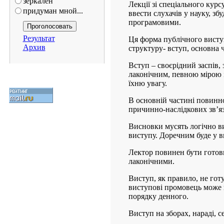
зеркален
Лекції зі спеціального кур
придуман мной...
ввести слухачів у науку, зб
програмовими.
Результат
Ця форма публічного виступ
Архив
структуру- вступ, основна 
Вступ – своєрідний заспів, з
лаконічним, певною мірою і
їхню увагу.
В основній частині повинно
причинно-наслідкових зв’яз
Висновки мусять логічно ви
виступу. Доречним буде у 
Лектор повинен бути готови
лаконічними.
Виступ, як правило, не гот
виступові промовець може п
порядку денного.
Виступ на зборах, нараді, с