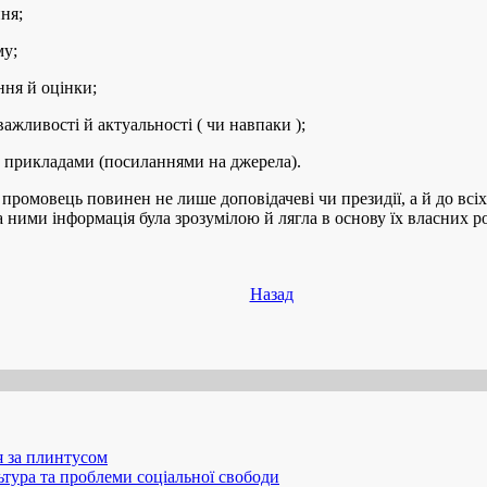
ня;
му;
ння й оцінки;
важливості й актуальності ( чи навпаки );
ів прикладами (посиланнями на джерела).
промовець повинен не лише доповідачеві чи президії, а й до всі
ними інформація була зрозумілою й лягла в основу їх власних ро
Назад
 за плинтусом
ьтура та проблеми соціальної свободи