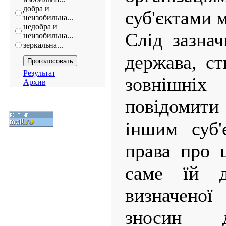
добра и
суб'єктами 
неизобильна...
недобра и
Слід зазнач
неизобильна...
зеркальна...
держава, с
Результат
зовнішніх
Архив
повідомити
іншим суб'
права про ц
саме їй до
визначено
зносин д