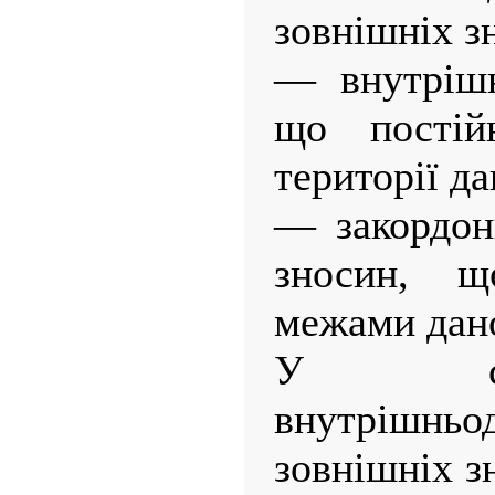
зовнішніх з
— внутрішн
що постій
території д
— закордон
зносин, щ
межами дано
У св
внутрішнь
зовнішніх з