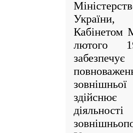
Міністерств
України,
Кабінетом М
лютого 
забезпеч
повноваж
зовнішньої
здійсню
діяльност
зовнішньоп