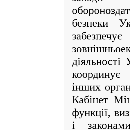
обороноздат
безпеки Ук
забезпе
зовнішньоек
діяльності 
координує 
інших орган
Кабінет Мін
функції, ви
і законам