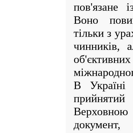
пов'язане 
Воно пови
тільки з ур
чинників, 
об'єкти
міжнародног
В Україні 
прийняти
Верховною
докумен