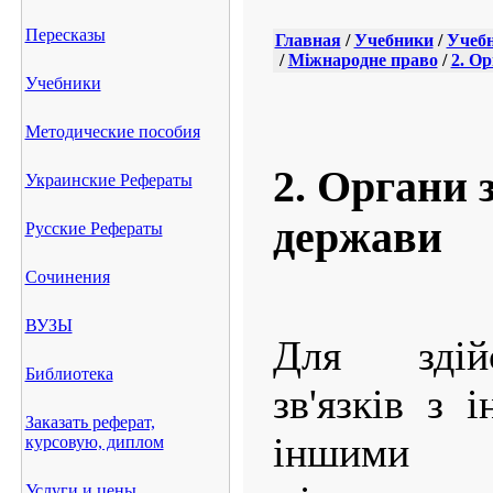
Пересказы
Главная
/
Учебники
/
Учебн
/
Міжнародне право
/
2. О
Учебники
Методические пособия
2. Органи 
Украинские Рефераты
держави
Русские Рефераты
Сочинения
ВУЗЫ
Для здій
Библиотека
зв'язків з
Заказать реферат,
іншими
курсовую, диплом
Услуги и цены