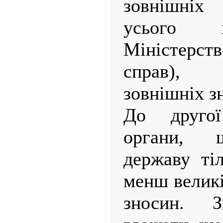
зовнішніх
усього в
Міністерс
справ), 
зовнішніх з
До друго
органи, 
державу ті
менш великі
зносин. З