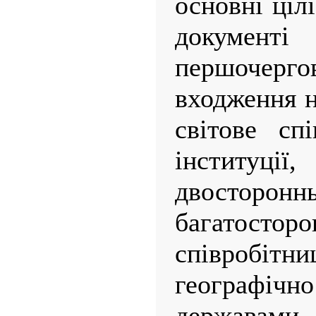
основні ціл
документ
першочер
входження н
світове сп
інституці
двост
багатосторо
співробітни
географ
державами