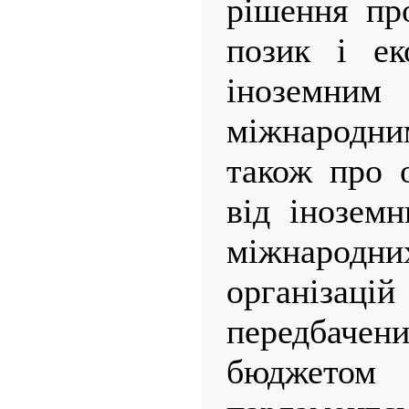
рішення пр
позик і ек
іноземн
міжнародни
також про 
від іноземн
міжнарод
організ
передбач
бюджетом 