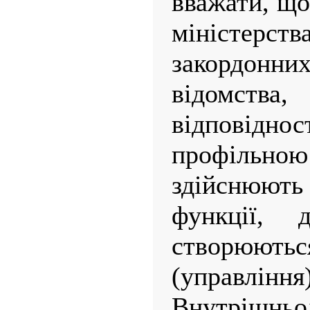
вважати, що
міністерств
закордонних
відомст
відповід
профільною
здійснюють
функції,
створюю
(управління)
Внутрішнь