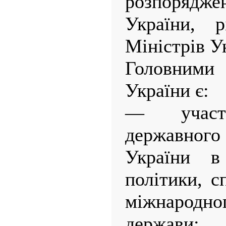
розпорядж
України, р
Міністрів У
Головним
України є:
— участ
державно
України в
політики, 
міжнарод
держави;