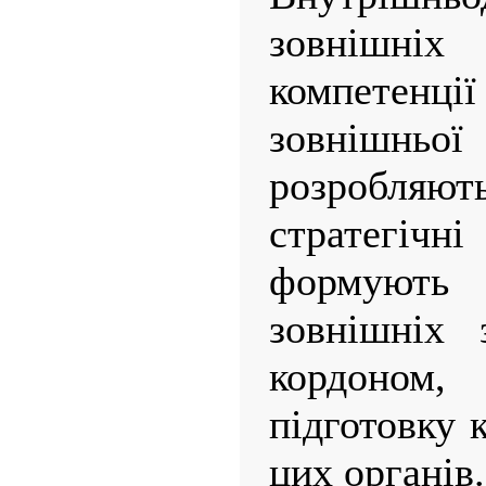
зовнішніх
компетенці
зовнішньої
розробляю
стратегіч
формують
зовнішніх 
кордоно
підготовку 
цих органів.