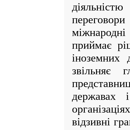
діяльніс
перегов
міжнародні
приймає рі
іноземних 
звільняє г
представни
державах 
організаці
відзивні гр