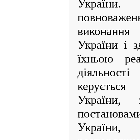
України.
повноваже
виконання 
України і з
їхньою реа
діяльнос
керуєтьс
України, 
постанова
Україн