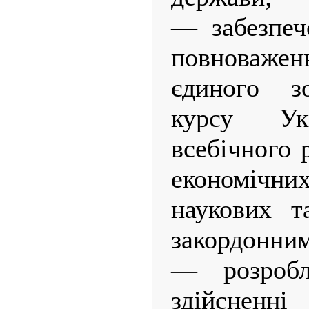
— забезпеч
повноваж
єдиного зо
курсу У
всебічного 
економічн
наукових т
закордонни
— розроб
здійсненні