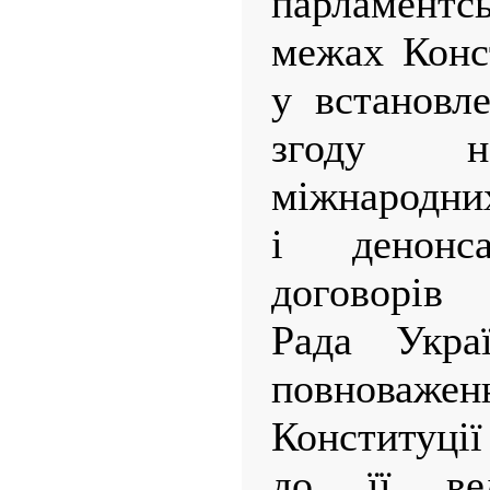
парламент
межах Конст
у встановл
згоду на
міжнародни
і денонс
договорів 
Рада Укра
повноваженн
Конституці
до її ве