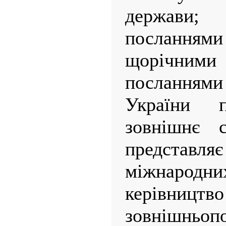
держави;
посланн
щорічними
посланнями
України 
зовнішнє с
предста
міжнародних
керівництво
зовнішньоп