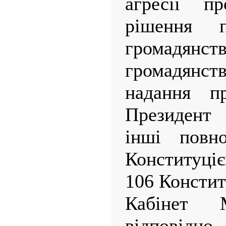
агресії п
рішення 
громадянс
громадянс
надання пр
Президент
інші повно
Конституці
106 Констит
Кабінет М
відповідн