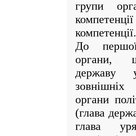
групи орга
компетенці
компетенції
До першо
органи, 
державу 
зовнішніх 
органи полі
(глава держ
глава ур