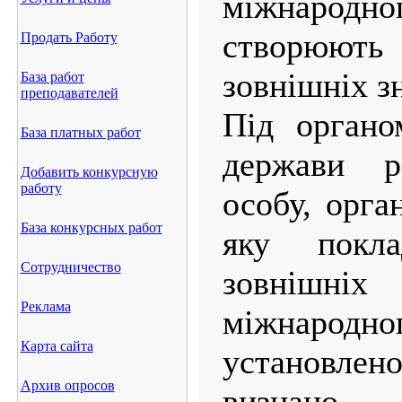
міжнародн
створюють
Продать Работу
зовнішніх з
База работ
преподавателей
Під органо
База платных работ
держави р
Добавить конкурсную
работу
особу, орга
База конкурсных работ
яку покла
Сотрудничество
зовнішні
Реклама
міжнародн
Карта сайта
установлено
Архив опросов
визнано