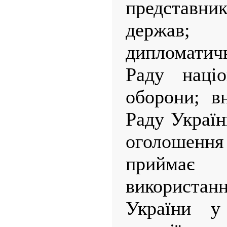
представ
держав
дипломати
Раду націо
оборони; в
Раду Україн
оголошен
приймає
використа
України у