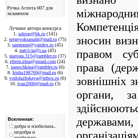
Ручка Агента 007 для
міжнаро
экзаменов
Компетенці
Лучшие автора конкурса
1.
saleon@bk.ru
(141)
зносин визн
2.
sergeyoksanalit@mail.ru
(75)
3.
sammum@yandex.ru
(45)
правом суб
4.
patr1cia@i.ua
(45)
5.
starosta.315@rambler.ru
(37)
6.
efrem.irina@gmail.com
(24)
права (дер
7.
panochkina@rambler.ru
(6)
8.
Irisha198769@mail.ru
(6)
зовнішніх 
9.
vodolazhskaya@inbox.ru
(6)
10.
ivan2000@mail.ru
(3)
органи, з
здійснюють
державам
Вселенная:
добра и изобильна..
організа
недобра и
изобильна...