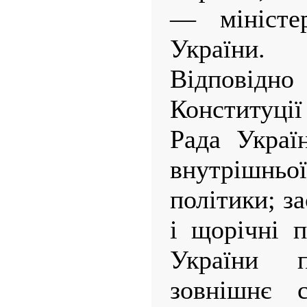
— міністер
України.
Відповід
Конституці
Рада Украї
внутрішн
політики; з
і щорічні 
України 
зовнішнє с