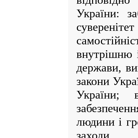
України: з
суверені
самостійніс
внутрішню 
держави, ви
закони Укра
України; 
забезпече
людини і гр
заходи і