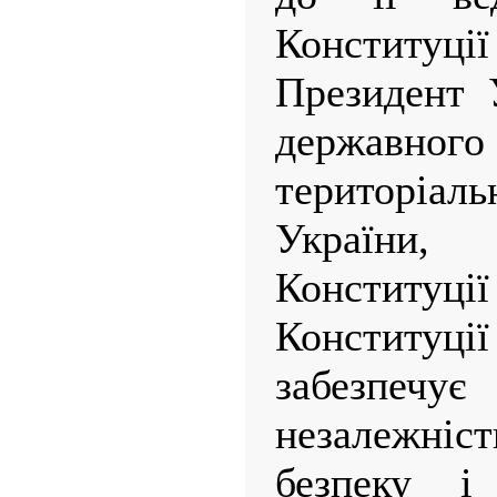
Конституції
Президент 
державно
територіа
України
Конституції
Конституц
забезпе
незалежні
безпеку і 