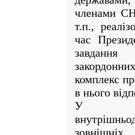
членами СН
т.п., реалі
час Презид
завданн
закордонн
комплекс пр
в нього від
У ст
внутрішньо
зовнішні