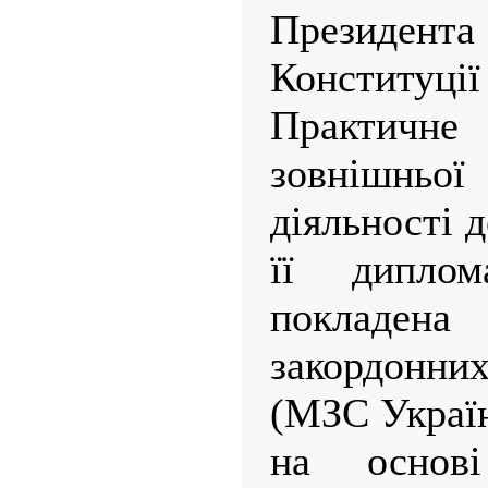
Президента 
Конституції
Практич
зовнішн
діяльності 
її диплома
покладена
закордонн
(МЗС Україн
на основ