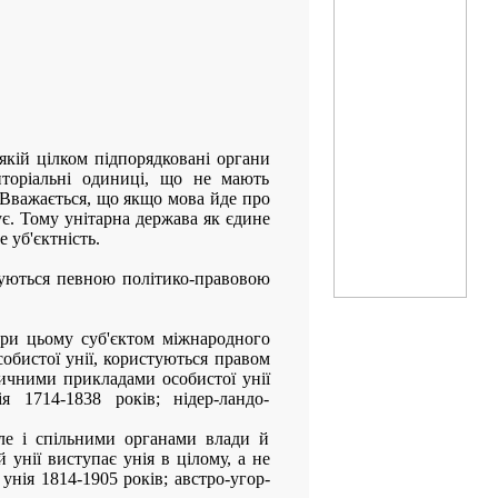
якій цілком підпорядковані органи
риторіальні одиниці, що не мають
. Вважається, що якщо мова йде про
ує. Тому унітарна держава як єдине
 уб'єктність.
туються певною політико-правовою
При цьому суб'єктом міжнародного
собистої унії, користуються правом
ричними прикладами особистої унії
я 1714-1838 років; нідер-ландо-
ле і спільними органами влади й
унії виступає унія в цілому, а не
нія 1814-1905 років; австро-угор-