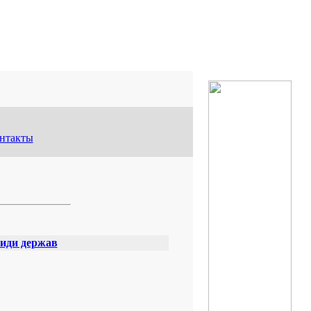
нтакты
Види держав