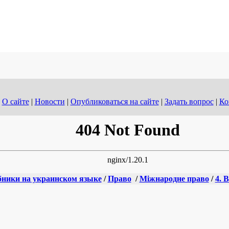
О сайте
|
Новости
|
Опубликоваться на сайте
|
Задать вопрос
|
Ко
ники на украинском языке
/
Право
/
Міжнародне право
/
4. 