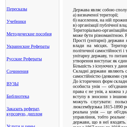
Пересказы
Держава являє собою сполу
а) визначеної території;
б) населення, на ній прожи
Учебники
в) організації публічної вла
Територіально-організацій
Методические пособия
може бути різноманітною. Р
Прості (унітарні) держави
влади на місцях. Територ
Украинские Рефераты
політичної самостійності і
унітарну державу, то питан
Русские Рефераты
утворення виступає як єдин
Більшість з існуючих у дани
Складні держави являють 
Сочинения
самостійністю (деякими су
До історичних форм складн
ВУЗЫ
особиста унія — об'єднан
права є не унія, а кожна з
Библиотека
вступу в зносини з іншими
можуть слугувати: польсь
люксембурзька 1815-1890 ро
Заказать реферат,
реальна унія — це об'єдн
курсовую, диплом
управління, тобто реальне 
держави, що в неї входять.
Услуги и цены