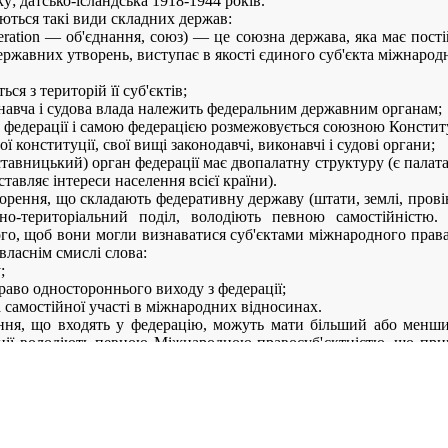
ку; датсько-ісландська 1918-1944 років.
ються такі види складних держав:
deration — об'єднання, союз) — це союзна держава, яка має пост
державних утворень, виступає в якості єдиного суб'єкта міжнарод
ься з територій її суб'єктів;
навча і судова влада належить федеральним державним органам;
и федерації і самою федерацією розмежовується союзною Констит
ї конституції, свої вищі законодавчі, виконавчі і судові органи;
авницький) орган федерації має двопалатну структуру (є палата,
ставляє інтереси населення всієї країни).
ення, що складають федеративну державу (штати, землі, провінції
но-територіальний поділ, володіють певною самостійністю. 
ого, щоб вони могли визнаватися суб'єктами міжнародного права
власнім смислі слова:
;
раво одностороннього виходу з федерації;
самостійної участі в міжнародних відносинах.
ня, що входять у федерацію, можуть мати більший або менший 
ації володіють певною Міжнародною правосуб'єктністю, що при
соціальних та інших контактах договірного характеру; землі 
ду можуть укладати договори з іноземними державами; штат
єктів федерацій розвивається в таких основних напрямках: укла
ржавах; участь у діяльності міжнародних міжурядових орган