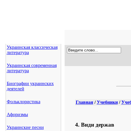
Украинская классическая
литература
Украинская современная
литература
Биографии украинских
деятелей
Фольклористика
Главная
/
Учебники
/
Учеб
Афоризмы
4. Види держав
Украинские песни