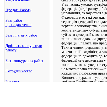
ська з 1867 року до 1918 ро
У сучасних умовах зустріча
федерація (від француз, fe
Продать Работу
управління, складається з 
Федерація має такі ознаки:
База работ
територія федерації складаєт
преподавателей
верховна законодавча, вико
компетенція між суб'єктам
суб'єкти федерації мають сво
База платных работ
вищий законодавчий (предст
федерації, і палата, що пред
Добавить конкурсную
Таким чином, державні утвор
работу
маючи свій адміністратив
федерації не доходить до т
федерації не є державами у 
База конкурсных работ
вони не мають суверенітету
не мають право сецесії — п
Сотрудничество
юридично позбавлені права 
Водночас державні утворен
Реклама
суб'єкти Російської Федер
економічних, культурних, 
згодою федерального уря
Карта сайта
меншу правосуб'єктність.
Міжнародна діяльність суб'
Архив опросов
представництв в інших де