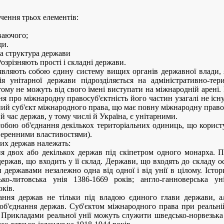
чення трьох елементів:
ваючого;
ди.
на структура держави
озрізняють прості і складні держави.
 являють собою єдину систему вищих органів державної влади, 
ія унітарної держави підрозділяється на адміністративно-те
 тому не можуть від свого імені виступати на міжнародній арені
ня про міжнародну правосуб'єктність його частин узагалі не існ
ий суб'єкт міжнародного права, що має повну міжнародну правое
й час держав, у тому числі й Україна, є унітарними.
собою об'єднання декількох територіальних одиниць, що корис
веренними властивостями).
их держав належать:
ня двох або декількох держав під скіпетром одного монарха. 
 держав, що входить у її склад. Держави, що входять до складу о
 державами незалежно одна від одної і від унії в цілому. Істо
ко-литовська унія 1386-1669 років; англо-ганноверська уні
ків.
ання держав не тільки під владою єдиного глави держави, а
об'єднання держав. Суб'єктом міжнародного права при реальній 
 Прикладами реальної унії можуть служити шведсько-норвезька у