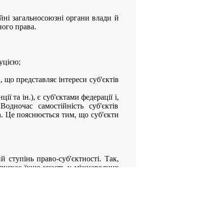
ійні загальносоюзні органи влади й
ного права.
уцією;
 що представляє інтереси суб'єктів
 та ін.), є суб'єктами федерації і,
Водночас самостійність суб'єктів
. Це пояснюється тим, що суб'єкти
ступінь право-суб'єктності. Так,
пускає їхню участь у міжнародних
ФРН за Конституцією Німеччини за
и США в цьому відношенні мають
дання міжнародних угод; відкриття
ізацій макро— і субрегіонального