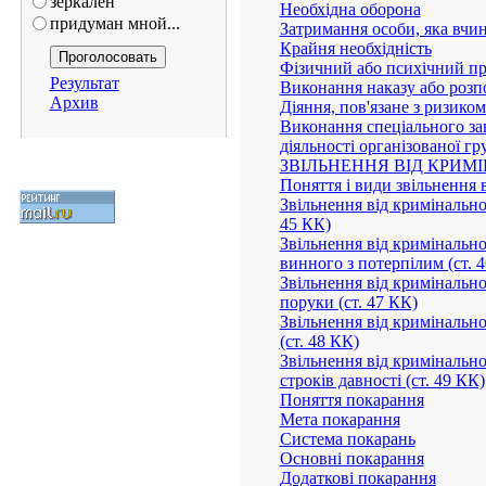
зеркален
Необхідна оборона
придуман мной...
Затримання особи, яка вчи
Крайня необхідність
Фізичний або психічний п
Результат
Виконання наказу або роз
Архив
Діяння, пов'язане з ризико
Виконання спеціального за
діяльності організованої гр
ЗВІЛЬНЕННЯ ВІД КРИМ
Поняття і види звільнення 
Звільнення від кримінальної
45 КК)
Звільнення від кримінально
винного з потерпілим (ст. 
Звільнення від кримінальної
поруки (ст. 47 КК)
Звільнення від кримінальної
(ст. 48 КК)
Звільнення від кримінальної
строків давності (ст. 49 КК)
Поняття покарання
Мета покарання
Система покарань
Основні покарання
Додаткові покарання