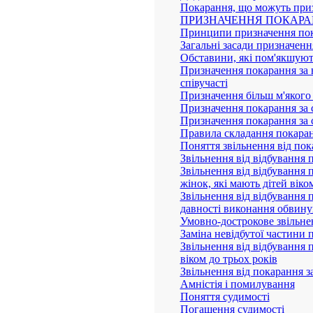
Покарання, що можуть призн
ПРИЗНАЧЕННЯ ПОКАР
Принципи призначення по
Загальні засади призначен
Обставини, які пом'якшуют
Призначення покарання за н
співучасті
Призначення більш м'якого
Призначення покарання за 
Призначення покарання за 
Правила складання покарань
Поняття звільнення від пок
Звільнення від відбування
Звільнення від відбування 
жінок, які мають дітей віко
Звільнення від відбування п
давності виконання обвину
Умовно-дострокове звільне
Заміна невідбутої частини 
Звільнення від відбування п
віком до трьох років
Звільнення від покарання 
Амністія і помилування
Поняття судимості
Погашення судимості