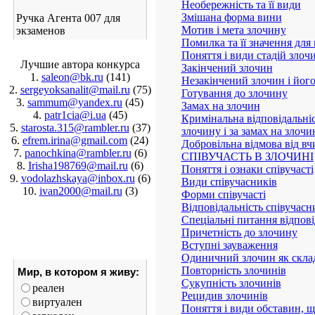
Необережність та її види
Змішана форма вини
Ручка Агента 007 для
Мотив і мета злочину
экзаменов
Помилка та її значення для
Поняття і види стадій злоч
Лучшие автора конкурса
Закінчений злочин
1.
saleon@bk.ru
(141)
Незакінчений злочин і йог
2.
sergeyoksanalit@mail.ru
(75)
Готування до злочину
3.
sammum@yandex.ru
(45)
Замах на злочин
4.
patr1cia@i.ua
(45)
Кримінальна відповідальніс
5.
starosta.315@rambler.ru
(37)
злочину і за замах на злочи
6.
efrem.irina@gmail.com
(24)
Добровільна відмова від в
7.
panochkina@rambler.ru
(6)
СПІВУЧАСТЬ В ЗЛОЧИНІ
8.
Irisha198769@mail.ru
(6)
Поняття і ознаки співучасті
9.
vodolazhskaya@inbox.ru
(6)
Види співучасників
10.
ivan2000@mail.ru
(3)
Форми співучасті
Відповідальність співучасн
Спеціальні питання відпові
Причетність до злочину
Вступні зауваження
Одиничний злочин як скла
Повторність злочинів
Мир, в котором я живу:
Сукупність злочинів
реален
Рецидив злочинів
виртуален
Поняття і види обставин, 