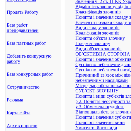
Значення ч. 2 ст. 11 КК Ук
Відмінність злочину від і
Класифікація злочинів
Продать Работу
Поняття і значення складу 
Елементи і ознаки складу 
База работ
Види складу злочинів
преподавателей
Кваліфікація злочинів
Поняття об'єкта злочину
База платных работ
Предмет злочину
Види об'єктів злочинів
ОБ’ЄКТИВНА СТОРОНА
Добавить конкурсную
Поняття і значення об'єкти
работу
Суспільно небезпечне діяння
Суспільно небезпечні наслі
База конкурсных работ
Причинний зв'язок між діян
небезпечними наслідками
Місце, час, обстановка, сп
Сотрудничество
СУБ’ЄКТ ЗЛОЧИНУ
Поняття і види суб'єктів з
Реклама
§ 2. Поняття неосудності та 
§ 3. Обмежена осудність
Відповідальність за злочини
Карта сайта
Поняття і значення суб'єкт
Поняття і значення вини
Архив опросов
Умисел та його види