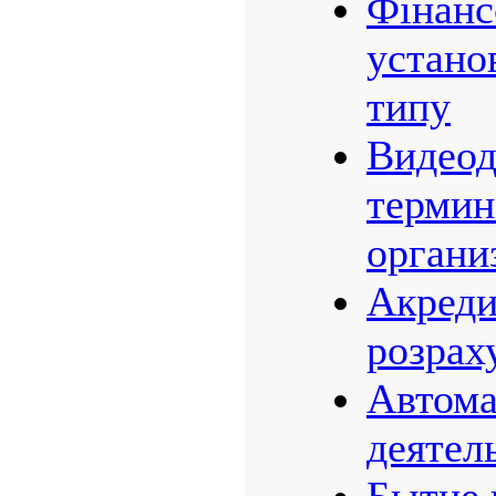
Фінанс
устано
типу
Видео
термин
органи
Акреди
розрах
Автома
деятел