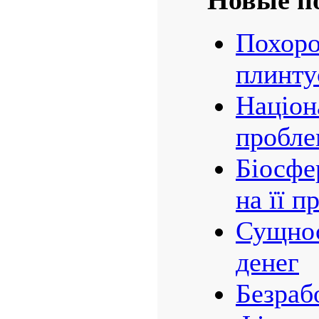
Новые п
Похоро
плинту
Націон
пробле
Біосфе
на її 
Сущнос
денег
Безраб