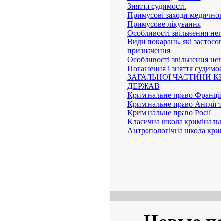
Зняття судимості.
Примусові заходи медичног
Примусове лікування
Особливості звільнення неп
Види покарань, які застосо
призначення
Особливості звільнення неп
Погашення і зняття судимос
ЗАГАЛЬНОЇ ЧАСТИНИ 
ДЕРЖАВ
Кримінальне право Франції
Кримінальне право Англії
Кримінальне право Росії
Класична школа криміналь
Антропологічна школа кри