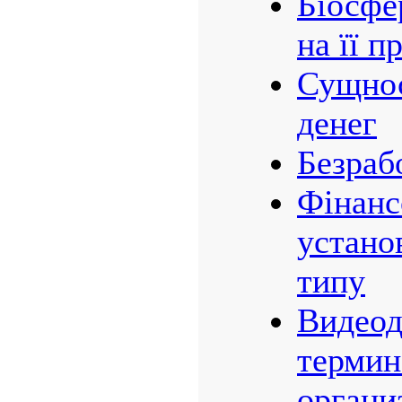
Біосфе
на її 
Сущнос
денег
Безраб
Фінанс
устано
типу
Видео
термин
органи