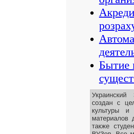
Акреди
розрах
Автома
деятел
Бытие 
сущест
Украинский
создан с це
культуры и 
материалов 
также студе
ВУЗов. Все 