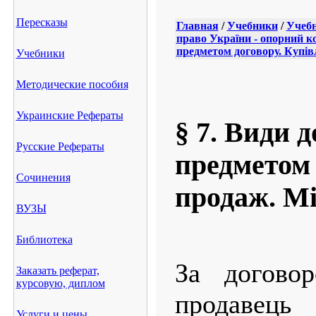
Пересказы
Главная
/
Учебники
/
Учебн
право України - опорний к
предметом договору. Купів
Учебники
Методические пособия
Украинские Рефераты
§ 7. Види д
Русские Рефераты
предметом 
Сочинения
продаж. Мі
ВУЗЫ
Библиотека
За договор
Заказать реферат,
курсовую, диплом
продавец
Услуги и цены