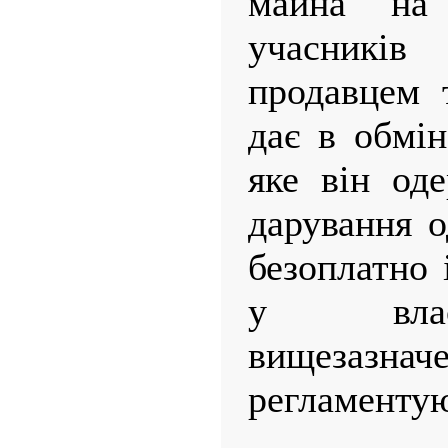
майна на
учасників
продавцем 
дає в обмін
яке він од
дарування о
безоплатно 
у влас
вищезазн
регламенту