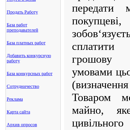
передати 
Продать Работу
покупце
База работ
зобов‘язуєт
преподавателей
сплатити
База платных работ
грошову 
Добавить конкурсную
работу
умовами цьо
База конкурсных работ
(визначенн
Сотрудничество
Товаром м
Реклама
майно, я
Карта сайта
цивільно
Архив опросов