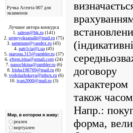
визначаєть
Ручка Агента 007 для
экзаменов
врахува
Лучшие автора конкурса
встановлен
1.
saleon@bk.ru
(141)
2.
sergeyoksanalit@mail.ru
(75)
(індик
3.
sammum@yandex.ru
(45)
4.
patr1cia@i.ua
(45)
5.
starosta.315@rambler.ru
(37)
середньозв
6.
efrem.irina@gmail.com
(24)
7.
panochkina@rambler.ru
(6)
договор
8.
Irisha198769@mail.ru
(6)
9.
vodolazhskaya@inbox.ru
(6)
характером 
10.
ivan2000@mail.ru
(3)
також часом
Напр.: поку
Мир, в котором я живу:
форма, вели
реален
виртуален