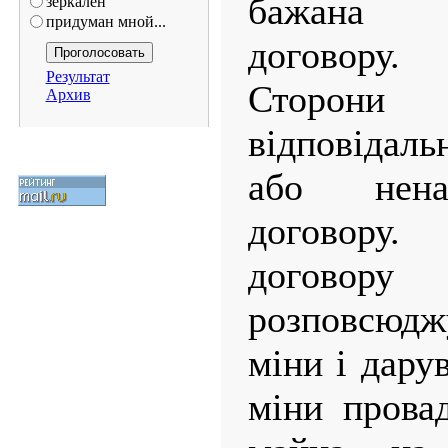
бажана 
зеркален
придуман мной...
договору.
Результат
Сторони 
Архив
відповідаль
або нена
договору.
договору
розповсюдж
міни і дару
міни прова