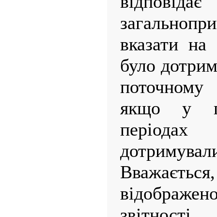
відповідає 
загальнопр
вказати на
було дотрим
поточному 
якщо у по
періодах
дотримували
Вважаєть
відображе
звітност