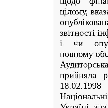
щодо фінан
цілому, вка
опубліков
звітності і
і чи опу
повному обс
Аудиторсь
прийняла 
18.02.199
Національні
Україні, ан