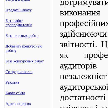
дотримувати
виконан
Продать Работу
професійни
База работ
преподавателей
здійснюючи
База платных работ
звітності. 
Добавить конкурсную
работу
як профес
База конкурсных работ
аудиторів 
Сотрудничество
незалежніст
Реклама
аудиторсь
Карта сайта
достатно
Архив опросов
свідчень і д