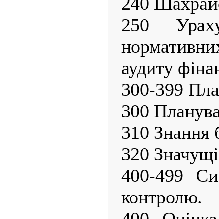
240 Шахрайс
250 Урах
нормативни
аудиту фінан
300-399 Пла
300 Планува
310 Знання б
320 Значущіс
400-499 Си
контролю.
400 Оцінка