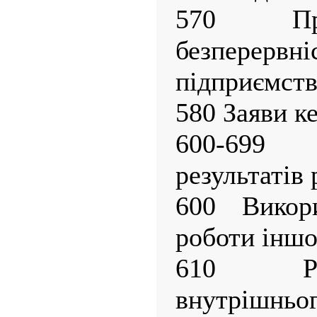
570 Пр
безперерв
підприємств
580 Заяви к
600-699
результатів 
600 Викори
роботи іншо
610 Ро
внутрішньог