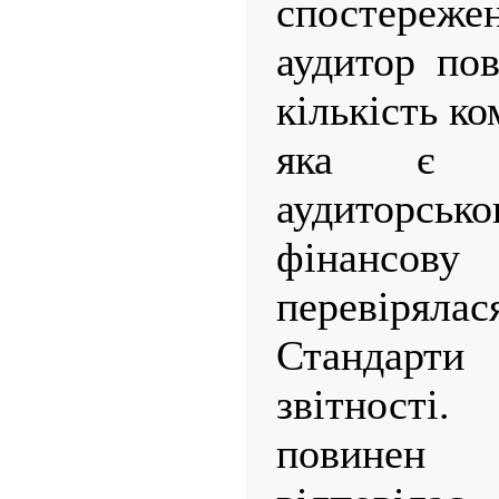
спостере
аудитор по
кількість к
яка є д
аудиторсь
фінансов
перевірялас
Стандарт
звітності.
повинен