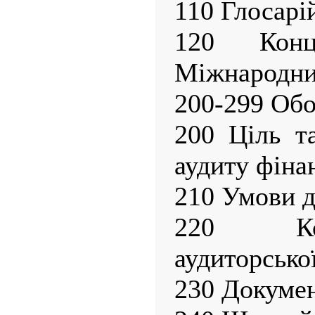
110 Глосарі
120 Конц
Міжнародних
200-299 Обо
200 Ціль т
аудиту фінан
210 Умови д
220 Кон
аудиторсько
230 Докумен