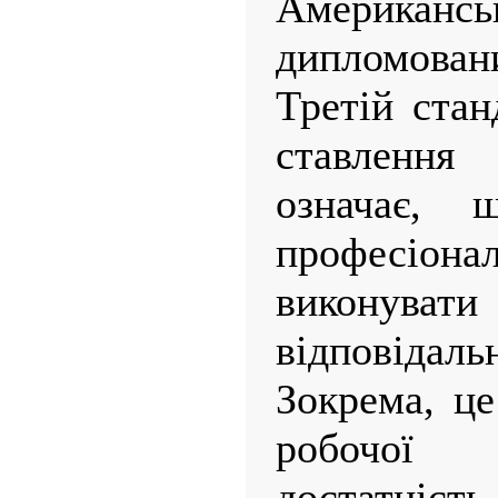
Американ
дипломовани
Третій стан
ставленн
означає,
професіо
виконуват
відповіда
Зокрема, це
робочої
достатні