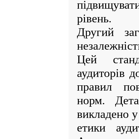
підвищуват
рівень.
Другий заг
незалежніст
Цей стан
аудиторів д
правил по
норм. Дета
викладено у
етики ауди