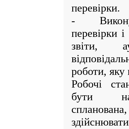
перевірки.
- Викон
перевірки і
звіти, а
відповіда
роботи, яку
Робочі ста
бути на
спланован
здійснюва