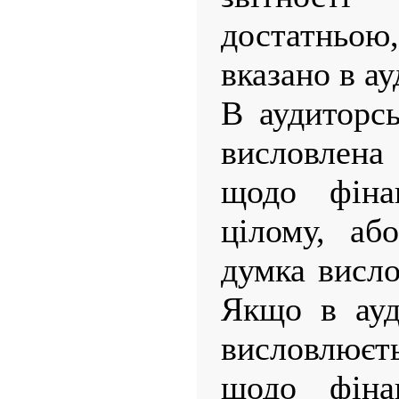
достатнь
вказано в ау
В аудиторсь
висловлен
щодо фінан
цілому, аб
думка висло
Якщо в ауд
висловлюєт
щодо фінан