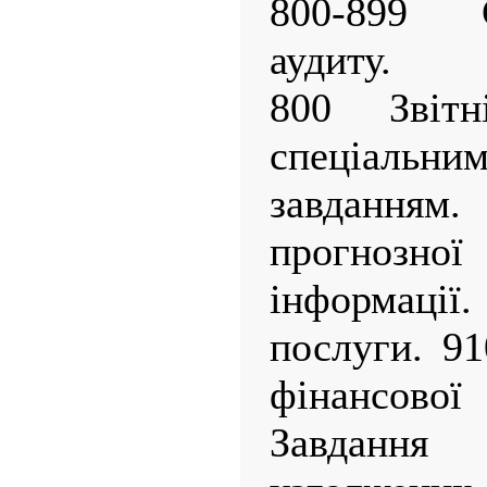
800-899 
аудиту.
800 Звітн
спеціаль
завдання
прогноз
інформації
послуги. 91
фінансово
Завданн