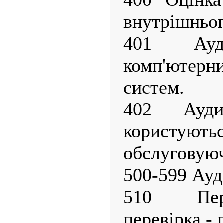
внутрішньог
401 Ау
комп'ютер
систем.
402 Ауди
користую
обслуговуюч
500-599 Ауд
510 Пер
перевірка - 