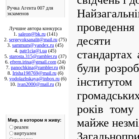
Ручка Агента 007 для
Найзагаль
экзаменов
проведення
Лучшие автора конкурса
1.
saleon@bk.ru
(141)
десяти з
2.
sergeyoksanalit@mail.ru
(75)
3.
sammum@yandex.ru
(45)
стандартах 
4.
patr1cia@i.ua
(45)
5.
starosta.315@rambler.ru
(37)
6.
efrem.irina@gmail.com
(24)
були розро
7.
panochkina@rambler.ru
(6)
8.
Irisha198769@mail.ru
(6)
інститут
9.
vodolazhskaya@inbox.ru
(6)
10.
ivan2000@mail.ru
(3)
громадських
років тому
майже незм
Мир, в котором я живу:
реален
Загальноп
виртуален