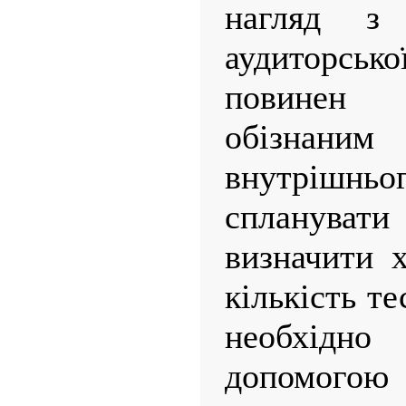
нагляд з 
аудиторськ
повинен 
обізнани
внутрішнь
спланувати 
визначити х
кількість те
необхідн
допомог