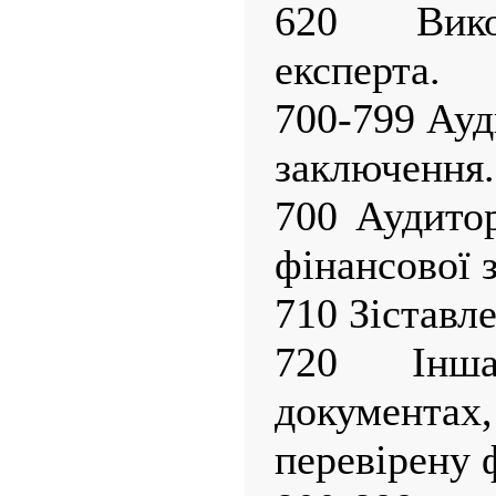
620 Вико
експерта.
700-799 Ауд
заключення.
700 Аудито
фінансової з
710 Зіставл
720 Інш
документ
перевірену ф