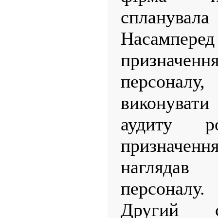
спланув
Насампер
призначен
персонал
виконувати
аудиту р
призначенн
наглядав
персоналу.
Другий с