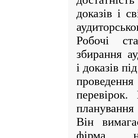
доказів і с
аудиторсько
Робочі ста
збирання ау
і доказів пі
проведен
перевірок.
планування 
Він вимага
фірма н