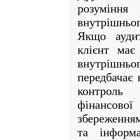
розумін
внутрішньог
Якщо ауди
клієнт має
внутрішнь
передбачає 
контроль
фінансово
збереженням
та інформ