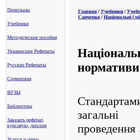
Пересказы
Главная
/
Учебники
/
Учебн
Савченко
/
Національні і м
Учебники
Методические пособия
Національн
Украинские Рефераты
нормативи
Русские Рефераты
Сочинения
ВУЗЫ
Стандартам
Библиотека
загальн
Заказать реферат,
проведення 
курсовую, диплом
Услуги и цены