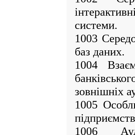
інтеракт
системи.
1003 Серед
баз даних.
1004 Взаєм
банківсь
зовнішніх а
1005 Особл
підприємств
1006 Ауд