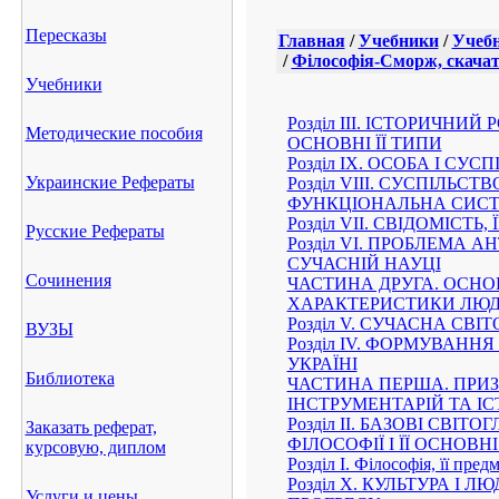
Пересказы
Главная
/
Учебники
/
Учебн
/
Філософія-Сморж, скача
Учебники
Розділ III. ІСТОРИЧНИ
Методические пособия
ОСНОВНІ ЇЇ ТИПИ
Розділ IX. ОСОБА І СУС
Украинские Рефераты
Розділ VIII. СУСПІЛЬС
ФУНКЦІОНАЛЬНА СИС
Розділ VII. СВІДОМІСТЬ
Русские Рефераты
Розділ VI. ПРОБЛЕМА А
СУЧАСНІЙ НАУЦІ
Сочинения
ЧАСТИНА ДРУГА. ОСНОВ
ХАРАКТЕРИСТИКИ ЛЮД
Розділ V. СУЧАСНА СВІ
ВУЗЫ
Розділ IV. ФОРМУВАНН
УКРАЇНІ
Библиотека
ЧАСТИНА ПЕРША. ПРИЗ
ІНСТРУМЕНТАРІЙ ТА ІС
Розділ II. БАЗОВІ СВІТ
Заказать реферат,
ФІЛОСОФІЇ І ЇЇ ОСНОВН
курсовую, диплом
Розділ І. Філософія, її пред
Розділ X. КУЛЬТУРА І
Услуги и цены