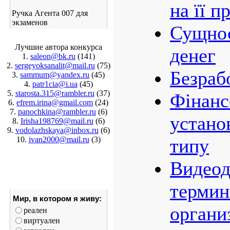
на її 
Ручка Агента 007 для
экзаменов
Сущнос
Лучшие автора конкурса
денег
1.
saleon@bk.ru
(141)
2.
sergeyoksanalit@mail.ru
(75)
Безраб
3.
sammum@yandex.ru
(45)
4.
patr1cia@i.ua
(45)
5.
starosta.315@rambler.ru
(37)
Фінанс
6.
efrem.irina@gmail.com
(24)
7.
panochkina@rambler.ru
(6)
устано
8.
Irisha198769@mail.ru
(6)
9.
vodolazhskaya@inbox.ru
(6)
10.
ivan2000@mail.ru
(3)
типу
Видео
термин
Мир, в котором я живу:
органи
реален
виртуален