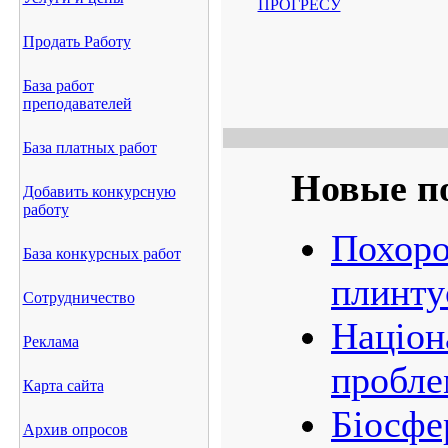
ПРОГРЕСУ
Продать Работу
База работ
преподавателей
База платных работ
Новые п
Добавить конкурсную
работу
Похоро
База конкурсных работ
плинту
Сотрудничество
Націон
Реклама
пробле
Карта сайта
Біосфе
Архив опросов