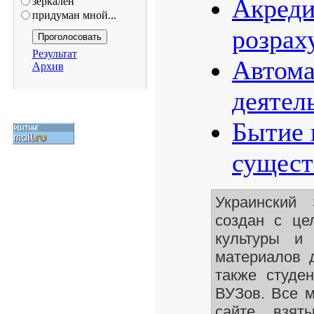
Акреди
зеркален
придуман мной...
розрах
Результат
Автома
Архив
деятел
Бытие 
сущест
Украинский
создан с це
культуры и 
материалов 
также студе
ВУЗов. Все 
сайте взят