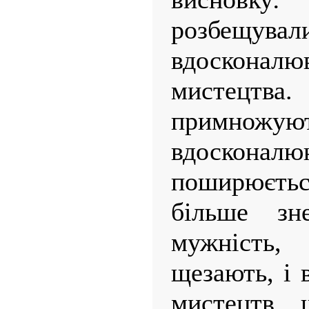
розбещувал
вдоскона
мистецт
примножуют
вдосконалю
поширюєт
більше зне
мужність,
щезають, і 
мистецтв,