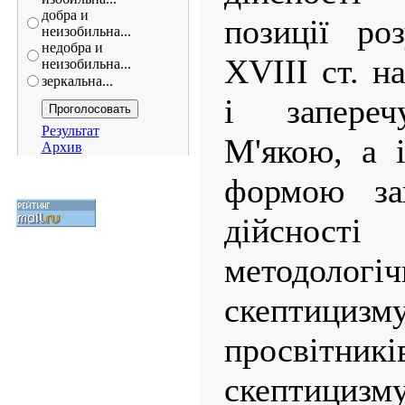
добра и
позиції ро
неизобильна...
недобра и
XVIII ст. н
неизобильна...
зеркальна...
і запереч
Результат
М'якою, а 
Архив
формою зап
дійсност
методол
скептици
просвітник
скептицизму