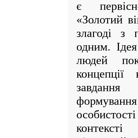
є первіс
«Золотий в
злагоді з 
одним. Ідея
людей по
концепції 
завданн
формуван
особистост
контексті