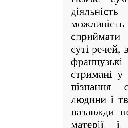
діяльні
можливіс
сприймати 
суті речей, 
французьк
стримані у
пізнання 
людини і тв
назавжди н
матерії і