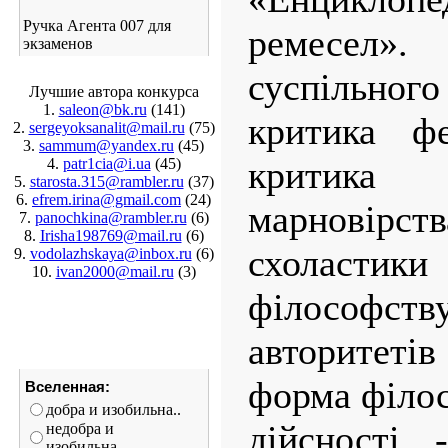
Ручка Агента 007 для
ремесел»
экзаменов
суспільног
Лучшие автора конкурса
1.
saleon@bk.ru
(141)
критика фе
2.
sergeyoksanalit@mail.ru
(75)
3.
sammum@yandex.ru
(45)
критика
4.
patr1cia@i.ua
(45)
5.
starosta.315@rambler.ru
(37)
6.
efrem.irina@gmail.com
(24)
марнові
7.
panochkina@rambler.ru
(6)
8.
Irisha198769@mail.ru
(6)
схоласт
9.
vodolazhskaya@inbox.ru
(6)
10.
ivan2000@mail.ru
(3)
філософст
авторитетів
форма філос
Вселенная:
добра и изобильна..
дійсності 
недобра и
изобильна...