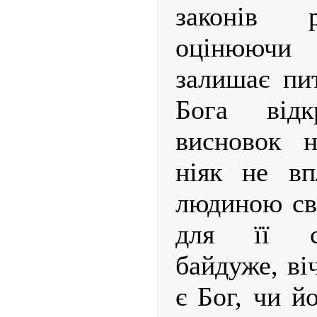
законів 
оцінюючи 
залишає пи
Бога від
висновок н
ніяк не вп
людиною св
для її с
байдуже, ві
є Бог, чи й