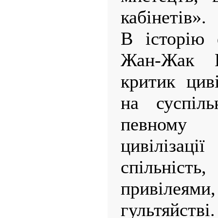
кабінетів».
В історію 
Жан-Жак 
критик циві
на суспіль
певному 
цивілізаці
спільність
привілеями
гультяйств