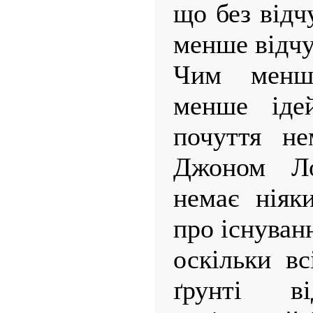
що без відч
менше відчу
Чим менш
менше ідей
почуття не
Джоном Ло
немає ніяк
про існуван
оскільки вс
ґрунті в