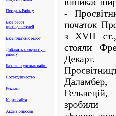
виникає шир
- Просвітн
Продать Работу
початок Пр
База работ
преподавателей
з XVII ст.
База платных работ
стояли Фре
Добавить конкурсную
работу
Декарт.
База конкурсных работ
Просвітницт
Сотрудничество
Даламбер,
Реклама
Гельвецій
Карта сайта
зробили
Архив опросов
«Енциклопед