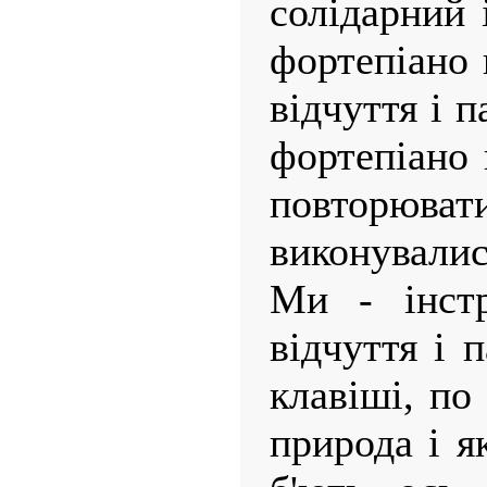
солідарний 
фортепіано 
відчуття і па
фортепіано 
повторюв
виконувалис
Ми - інстр
відчуття і 
клавіші, по
природа і я