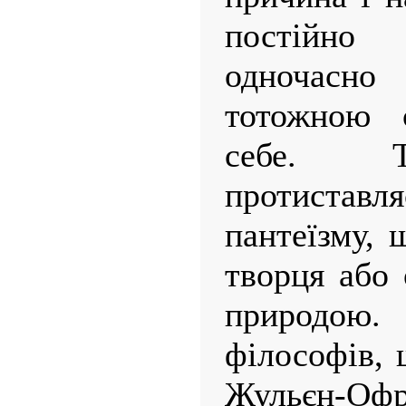
постійн
одночас
тотожною 
себе. Т
протистав
пантеїзму, 
творця або
природою
філософів, 
Жульєн-О