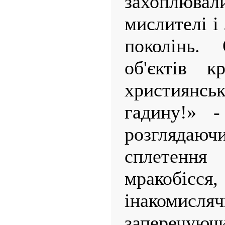
захоплювал
мислителі і
поколінь.
об'єктів к
християнськ
гадину!» -
розглядаюч
сплетенн
мракобіс
інакомисля
заперечу