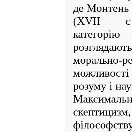
де Монтень 
(XVII ст
категор
розглядают
морально-ре
можливості 
розуму і нау
Максимальн
скептиц
філософств