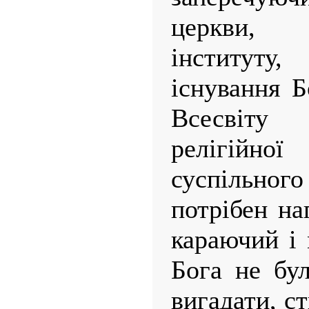
церкви, 
інституту
існування 
Всесвіту
релігійно
суспільно
потрібен на
караючий і
Бога не бул
вигадати, с