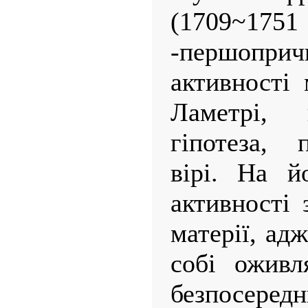
(1709~1751 
-першопр
активності 
Ламетрі,
гіпотеза, 
вірі. На й
активності 
матерії, ад
собі оживл
безпосеред