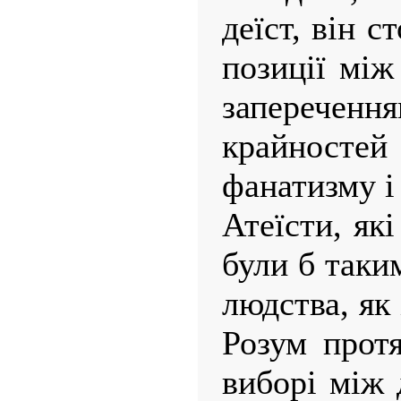
деїст, він с
позиції між
запереченн
крайност
фанатизму і 
Атеїсти, які
були б таки
людства, як 
Розум протя
виборі між 