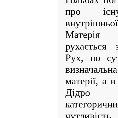
про існу
внутрішньої
Матерія 
рухається 
Рух, по су
визначал
матерії, а 
Дідро 
категоричн
чутливість