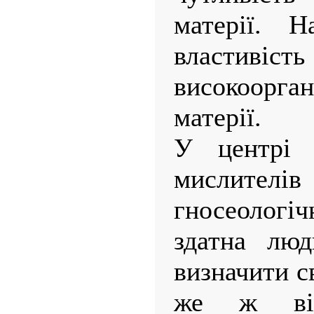
матерії. 
властивіст
високоорг
матерії.
У центрі 
мислител
гносеологіч
здатна люд
визначити с
же ж від