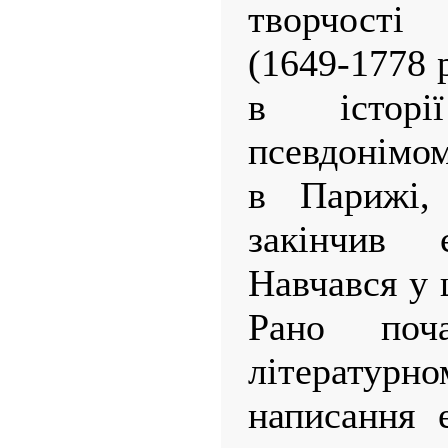
творчості
(1649-1778 
в історі
псевдонімом
в Парижі, 
закінчив є
Навчався у 
Рано поч
літератур
написання 