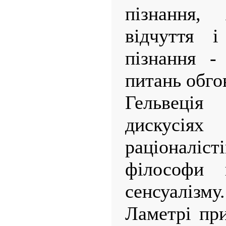
пізнання, 
відчуття 
пізнання -
питань обго
Гельвеці
дискусія
раціонал
філософи в
сенсуалізм
Ламетрі при