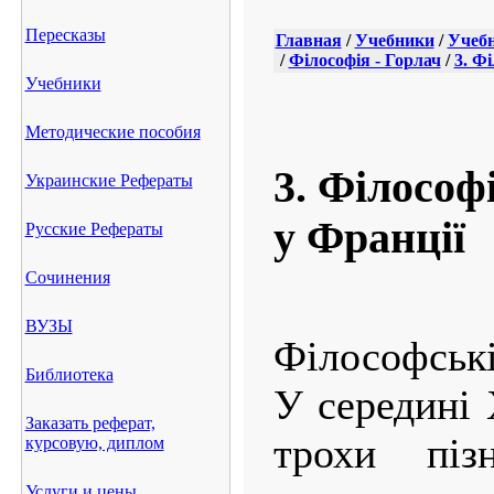
Пересказы
Главная
/
Учебники
/
Учебн
/
Філософія - Горлач
/
3. Ф
Учебники
Методические пособия
3. Філософ
Украинские Рефераты
у Франції
Русские Рефераты
Сочинения
ВУЗЫ
Філософські
Библиотека
У середині 
Заказать реферат,
трохи піз
курсовую, диплом
Услуги и цены