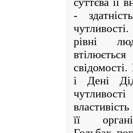
суттєва її 
- здатніст
чутливості
рівні люд
втілюєть
свідомості.
і Дені Дід
чутливос
властивість
її органі
Гольбах по