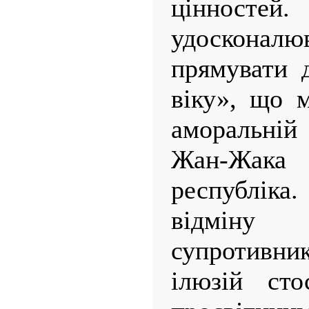
цінност
удосконалю
прямувати 
віку», що 
аморальній
Жан-Жака 
республіка
відміну
супротивни
ілюзій сто