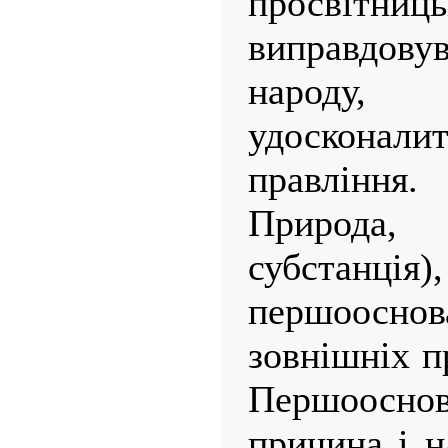
просвітни
виправдову
народу,
удосконалит
правління.
Природа,
субстанція)
першоосн
зовнішніх п
Першоосн
причина і н