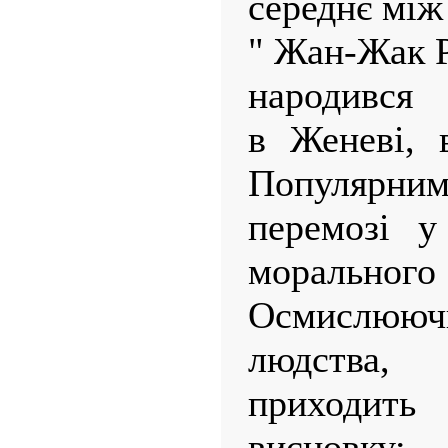
середнє між 
" Жан-Жак Р
народився
в Женеві, в
Популярн
перемозі у
моральн
Осмислюючи
людства,
приходит
висновк