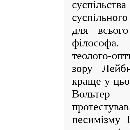
суспільств
суспільного
для всього
філософа.
теолого-оп
зору Лейб
краще у цьо
Вольтер 
протестува
песимізму 