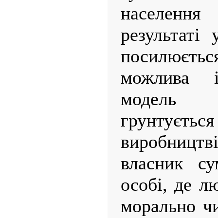
населен
результаті 
посилюєть
можлива 
модель с
грунтуєтьс
виробницт
власник су
особі, де л
морально ч