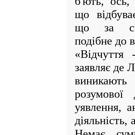
б'ють, ось,
що відбува
що за св
подібне до в
«Відчуття 
заявляє де Л
виникаю
розумової д
уявлення, а
діяльність,
Немає сум