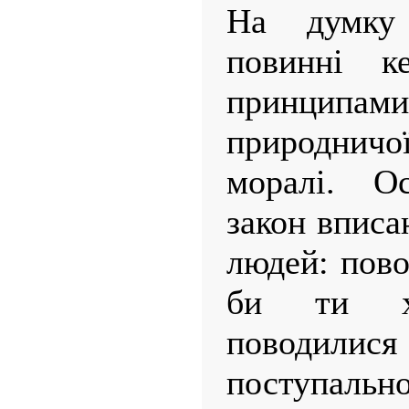
На думку
повинні к
принцип
природничо
моралі. О
закон вписа
людей: пово
би ти х
поводили
поступал