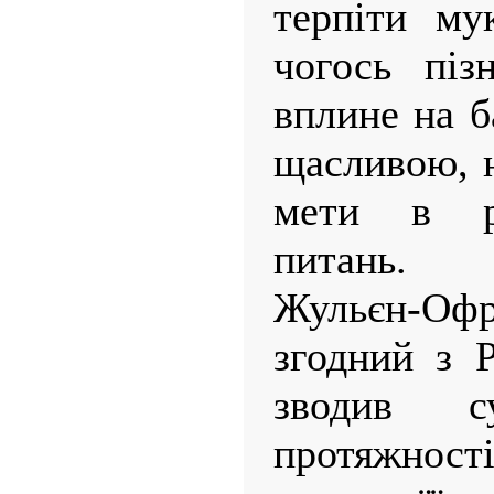
терпіти му
чогось піз
вплине на 
щасливою, н
мети в ре
питань.
Жульєн-Оф
згодний з 
зводив с
протяжност