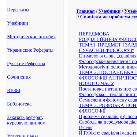
Пересказы
Главная
/
Учебники
/
Учебн
/
Свавілля як проблема суч
Учебники
ПЕРЕДМОВА
Методические пособия
РОЗДІЛ І ҐЕНЕЗА ФІЛО
TEMA1. ПРЕДМЕТ I ЗА
Украинские Рефераты
СУЧАСНІЙ ФІЛОСОФІЇ"
Етимологія слова „свавілля
Філософське визначення по
Русские Рефераты
Методологічні основи вивч
ТЕМА 2. ПОСТАНОВКА 
Сочинения
ФІЛОСОФІВ АНТИЧНОСТ
НОВОГО ЧАСУ
Постановка питання про с
ВУЗЫ
Філософсько - теологічний 
Осмислення феномену свав
Библиотека
ТЕМА 3. РОЗРОБКА ПОН
ФІЛОСОФІЇ
Проблема свавілля у філосо
Заказать реферат,
Свобода як передумова діал
курсовую, диплом
Гегеля
Й.Г.Фіхте: свавілля іманент
Услуги и цены