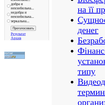
добра и
на її 
неизобильна...
недобра и
неизобильна...
Сущнос
зеркальна...
денег
Результат
Безраб
Архив
Фінанс
устано
типу
Видео
термин
органи