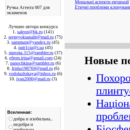
Моральні аспекти евтаназії
Етичні проблеми клонуван
Ручка Агента 007 для
экзаменов
Лучшие автора конкурса
1.
saleon@bk.ru
(141)
2.
sergeyoksanalit@mail.ru
(75)
3.
sammum@yandex.ru
(45)
4.
patr1cia@i.ua
(45)
5.
starosta.315@rambler.ru
(37)
Новые п
6.
efrem.irina@gmail.com
(24)
7.
panochkina@rambler.ru
(6)
8.
Irisha198769@mail.ru
(6)
9.
vodolazhskaya@inbox.ru
(6)
Похоро
10.
ivan2000@mail.ru
(3)
плинту
Націон
Вселенная:
пробле
добра и изобильна..
недобра и
Біосфе
изобильна...