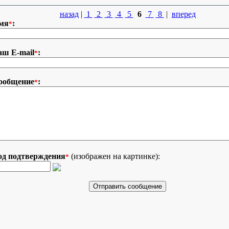
назад
|
1
2
3
4
5
6
7
8
|
вперед
мя
:
*
аш E-mail
:
*
ообщение
:
*
од подтверждения
(изображен на картинке):
*