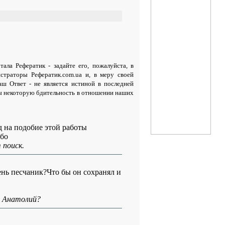
ала Рефератик - задайте его, пожалуйста, в
страторы Рефератик.com.ua и, в меру своей
ш Ответ - не является истиной в последней
ы некоторую бдительность в отношении наших
тд на подобие этой работы
ибо
 поиск.
ень песчаник?Что бы он сохранял и
, Анатолий?