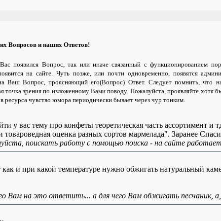
их Вопросов и наших Ответов!
Вас появился Вопрос, так или иначе связанный с функционированием порт
явится на сайте. Чуть позже, или почти одновременно, появятся админи
на Ваш Вопрос, проясняющий его(Вопрос) Ответ. Следует помнить, что на
ная точка зрения по изложенному Вами поводу.
Пожалуйста, проявляйте хотя б
ов ресурса чувство юмора периодически бывает через чур тонким.
айти у вас тему про конфеты теоретическая часть ассортимент и 
и товароведная оценка разных сортов мармелада". Заранее Спас
йста, поискать работу с помощью поиска - на сайте работает
т как и при какой температуре нужно обжигать натуральный кам
его Вам на это ответить... а для чего Вам обжигать песчаник, а