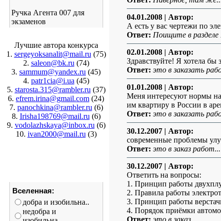
Ручка Агента 007 для
04.01.2008
| Автор:
экзаменов
А есть у вас чертежи по эл
Ответ:
Поищите в разделе
Лучшие автора конкурса
02.01.2008
| Автор:
1.
sergeyoksanalit@mail.ru
(75)
Здравствуйте! Я хотела бы 
2.
saleon@bk.ru
(74)
Ответ:
это в заказать рабо
3.
sammum@yandex.ru
(45)
4.
patr1cia@i.ua
(45)
01.01.2008
| Автор:
5.
starosta.315@rambler.ru
(37)
Меня интересуют нормы на
6.
efrem.irina@gmail.com
(24)
им квартиру в России в ар
7.
panochkina@rambler.ru
(6)
Ответ:
это в заказать раб
8.
Irisha198769@mail.ru
(6)
9.
vodolazhskaya@inbox.ru
(6)
30.12.2007
| Автор:
10.
ivan2000@mail.ru
(3)
современные проблемы улу
Ответ:
это в заказ работ...
30.12.2007
| Автор:
Ответить на вопросы:
1. Принцип работы двухпл
Вселенная:
2. Правила работы электрот
3. Принцип работы верстач
добра и изобильна..
4. Порядок приёмки автомо
недобра и
Ответ:
это в заказ...
изобильна...