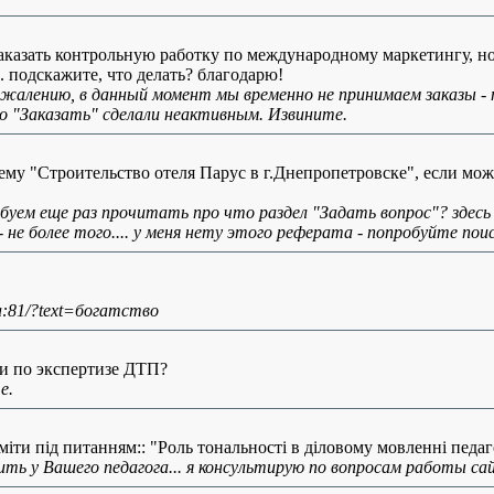
заказать контрольную работку по международному маркетингу, но,
. подскажите, что делать? благодарю!
жалению, в данный момент мы временно не принимаем заказы - 
о "Заказать" сделали неактивным. Извините.
ему "Строительство отеля Парус в г.Днепропетровске", если мо
робуем еще раз прочитать про что раздел "Задать вопрос"? здесь
- не более того.... у меня нету этого реферата - попробуйте пои
.ua:81/?text=богатство
и по экспертизе ДТП?
е.
уміти під питанням:: "Роль тональності в діловому мовленні педаг
ить у Вашего педагога... я консультирую по вопросам работы сай