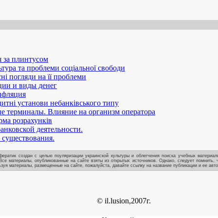
 за плинтусом
ьтура та проблеми соціальної свободи
сні погляди на її проблеми
ии и виды денег
нфляция
дитні установи небанківського типу
 терминалы. Влияние на организм оператора
ма розрахунків
анковской деятельности.
 существования.
ератик создан с целью поуляризации украинской культуры и облегчения поиска учебных материало
Все материалы, опубликованные на сайте взяты из открытых источников. Однако, следует помнить, 
зуя материалы, размещенные на сайте, пожалуйста, давайте ссылку на название публикации и ее авто
© il.lusion,2007г.