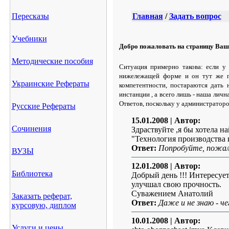
Пересказы
Главная
/
Задать вопрос
Учебники
Добро пожаловать на страницу Ваш
Методические пособия
Ситуация примерно такова: если у 
нижележащей форме и он тут же по
Украинские Рефераты
компетентности, постараются дать 
инстанции , а всего лишь - наша лич
Ответов, поскольку у администратор
Русские Рефераты
15.01.2008
| Автор:
Сочинения
Здраствуйте ,я бы хотела н
"Технология производства 
Ответ:
Попробуйте, пожалу
ВУЗЫ
12.01.2008
| Автор:
Библиотека
Добрый день !!! Интересуе
улучшал свою прочность.
Суважением Анатолий
Заказать реферат,
Ответ:
Даже и не знаю - ч
курсовую, диплом
10.01.2008
| Автор:
Услуги и цены