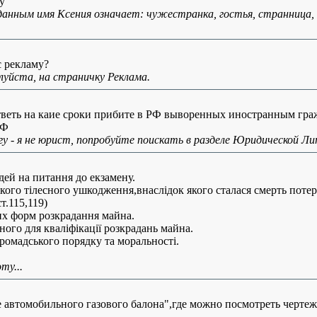
y
анным имя Ксения означает: чужестранка, гостья, странница,
с рекламу?
уйста, на страничку Реклама.
веть на каие сроки прибите в РФ выворенных иностранным граж
РФ
гу - я не юрист, попробуйте поискать в разделе Юридической Л
дей на питання до екзамену.
кого тілесного ушкодження,внаслідок якого сталася смерть потер
т.115,119)
их форм розкрадання майна.
ного для кваліфікації розкрадань майна.
ромадського порядку та моральності.
ту...
 автомобильного газового балона",где можно посмотреть чертежи
.