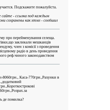
учается. Подскажите пожалуйста.
е сайте - ссылка под каждым
они сохранены как хтмл - сообшил
уму про перейменування селеща.
тівки,що закликали мешканців
ндуму, член з комісії з проведення
ісцевому радіо в день проведення
вого реф.чиного законодавством
и-8060грн., Каса-770грн.,Рахунки в
.,додатковий
грн.,Короткострокові
60грн.,Розрах.за
ть де помилка?