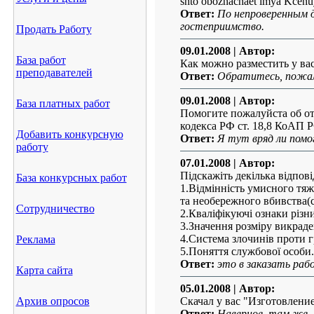
shto oboznachaet imya Kcenu
Ответ:
По непроверенным д
гостеприимство.
Продать Работу
09.01.2008
| Автор:
База работ
Как можно разместить у ва
преподавателей
Ответ:
Обратитесь, пожал
09.01.2008
| Автор:
База платных работ
Помогите пожалуйста об от
кодекса РФ ст. 18,8 КоАП 
Добавить конкурсную
Ответ:
Я тут вряд ли помо
работу
07.01.2008
| Автор:
Підскажіть декілька відпові
База конкурсных работ
1.Відмінність умисного тяж
та необережного вбивства(с
Сотрудничество
2.Кваліфікуючі ознаки різн
3.Значення розміру викраде
4.Система злочинів проти г
Реклама
5.Поняття службової особи.
Ответ:
это в заказать рабо
Карта сайта
05.01.2008
| Автор:
Архив опросов
Скачал у вас "Изготовление
Ответ:
Наверное, там же..