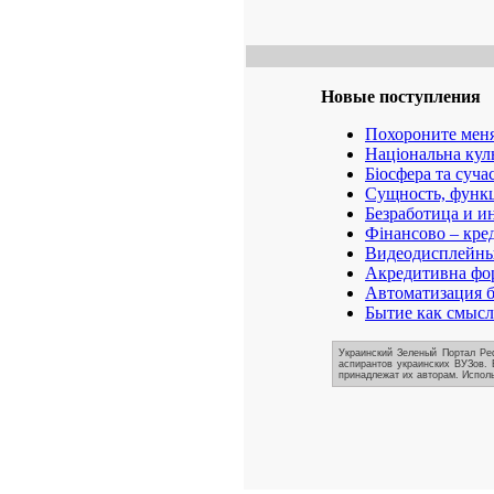
Новые поступления
Похороните меня
Національна кул
Біосфера та суча
Сущность, функц
Безработица и и
Фінансово – кре
Видеодисплейные
Акредитивна фор
Автоматизация б
Бытие как смысл
Украинский Зеленый Портал Реф
аспирантов украинских ВУЗов. 
принадлежат их авторам. Исполь