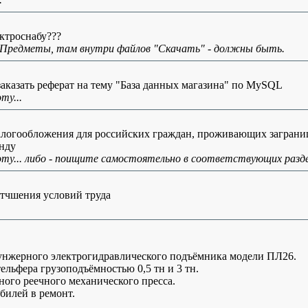
ектроснабу???
 Предметы, там внутри файлов "Скачать" - должны быть.
заказать реферат на тему "База данных магазина" по MySQL
ту...
логообложения для российских граждан, проживающих загран
енду
оту... либо - поищите самостоятельно в соответствующих разде
тчшения условий труда
унжерного электрогидравлического подъёмника модели ПЛ26.
ельфера грузоподъёмностью 0,5 тн и 3 тн.
ного реечного механического пресса.
билей в ремонт.