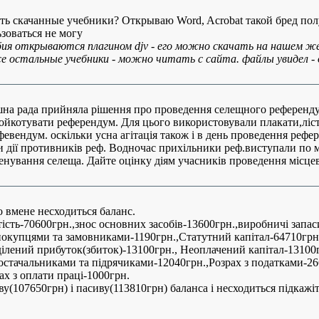
ь скачанные учебники? Открываю Word, Acrobat такой бред пол
ьзоваться не могу
ия открываются плагином djv - его можно скачать на нашем ж
е остальные учебники - можно читать с сайта. файлы увидел - 
на рада прийняла рішення про проведення селещного референд
ойкотувати референдум. Для цього використовували плакати,ліс
вендум. оскільки усна агітація також і в день проведення рефере
 дії противників реф. Водночас прихільники реф.виступали по м
енування селеща. Дайте оцінку діям учасників проведення місце
 вмене несходиться баланс.
тість-70600грн.,знос основних засобів-13600грн.,виробничі запас
 покупцями та замовниками-1190грн.,Статутний капітал-64710грн
ілений прибуток(збиток)-13100грн., Неоплачений капітал-13100
остачальниками та підрячиками-12040грн.,Розрах з податками-26
ах з оплати праці-1000грн.
ву(107650грн) і пасиву(113810грн) баланса і несходиться підкажі