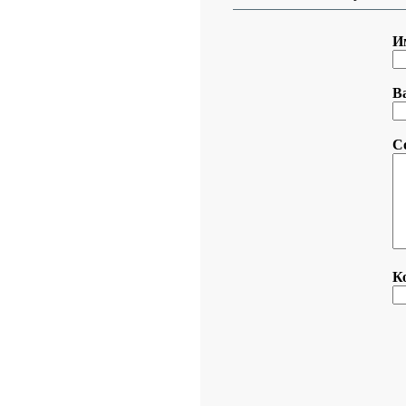
И
В
С
К