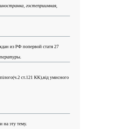
 иностранка, гостеприимная,
дан из РФ попервой статя 27
итературы.
пілого(ч.2 ст.121 КК),від умисного
 на эту тему.