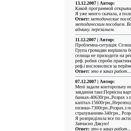
13.12.2007
| Автор:
Какой программой открыват
Я уже много скачала, а пол
Ответ:
методические пособ
методическим пособием. Вс
админу. перезальем.
11.12.2007
| Автор:
Проблемна-ситуація: Селиш
Група громадян вирішила б
селища не приходити на рефе
реф. робив спроби практики
реф.і висловилися за перйм
Ответ:
это в заказ работ...
07.12.2007
| Автор:
Мені задали конторольну но
завдання таке:Первісна вар
банках-40630грн.,Розрах з
капітал-15600грн.,Нерозпод
пизики-7300грн.,Розрах.з п
страхуванням-340грн., Розр
Я розприділила все по акти
Завчасно Дякую!
Ответ:
это в заказ работ...