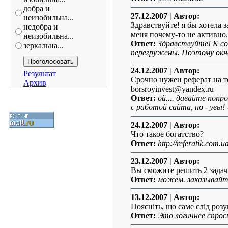
добра и
27.12.2007
| Автор:
неизобильна...
Здравствуйте! я бы хотела 
недобра и
меня почему-то не активно.
неизобильна...
Ответ:
Здравствуйте! К со
зеркальна...
перегружены. Поэтому окн
24.12.2007
| Автор:
Результат
Срочно нужен реферат на т
Архив
borsroyinvest@yandex.ru
Ответ:
ой.... давайте поп
с работой сайта, но - увы! 
24.12.2007
| Автор:
Что такое богатство?
Ответ:
http://referatik.com
23.12.2007
| Автор:
Вы сможите решить 2 задач
Ответ:
можем. заказывайт
13.12.2007
| Автор:
Поясніть, що саме слід роз
Ответ:
Это логичнее спрос