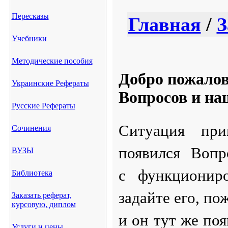
Пересказы
Главная
/
З
Учебники
Методические пособия
Добро пожалов
Украинские Рефераты
Вопросов и на
Русские Рефераты
Ситуация при
Сочинения
появился Вопр
ВУЗЫ
с функциониро
Библиотека
задайте его, п
Заказать реферат,
курсовую, диплом
и он тут же поя
Услуги и цены