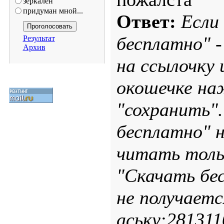
зеркален
придуман мной...
Ответ:
Если
бесплатно" 
Результат
Архив
на ссылочку
окошечке на
"сохранить".
бесплатно" 
читать тольк
"Скачать бес
не получаетс
аську:281311