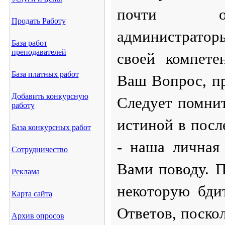
почти одн
Продать Работу
администратор
База работ
преподавателей
своей компете
База платных работ
Ваш Вопрос, пр
Добавить конкурсную
Следует помнит
работу
истиной в посл
База конкурсных работ
- наша личная
Сотрудничество
Вами поводу.
П
Реклама
некоторую бди
Карта сайта
Ответов, поско
Архив опросов