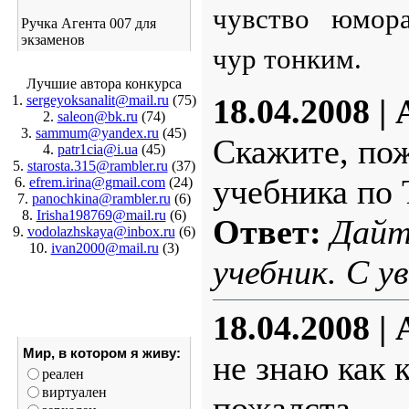
чувство юмора
Ручка Агента 007 для
экзаменов
чур тонким.
Лучшие автора конкурса
1.
sergeyoksanalit@mail.ru
(75)
18.04.2008
|
2.
saleon@bk.ru
(74)
3.
sammum@yandex.ru
(45)
Скажите, пож
4.
patr1cia@i.ua
(45)
5.
starosta.315@rambler.ru
(37)
учебника по
6.
efrem.irina@gmail.com
(24)
7.
panochkina@rambler.ru
(6)
8.
Irisha198769@mail.ru
(6)
Ответ:
Дайте
9.
vodolazhskaya@inbox.ru
(6)
10.
ivan2000@mail.ru
(3)
учебник. С у
18.04.2008
|
Мир, в котором я живу:
не знаю как 
реален
виртуален
пожалста