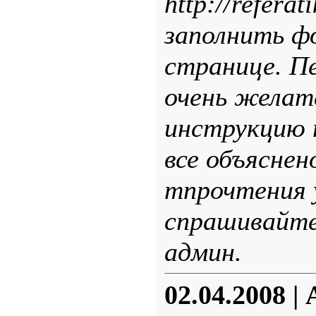
http://referat
заполнить ф
странице. П
очень желат
инструкцию 
все объяснен
тпрочтения у
спрашивайте
админ.
02.04.2008
|