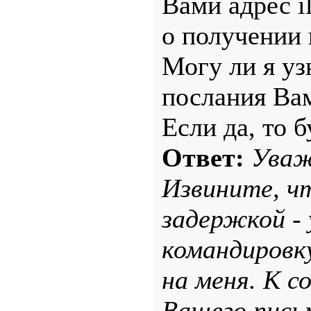
Вами адрес
i
о получении 
Могу ли я уз
послания Ва
Если да, то 
Ответ:
Уваж
Извините, ч
задержкой -
командировк
на меня. К с
Вашего пись