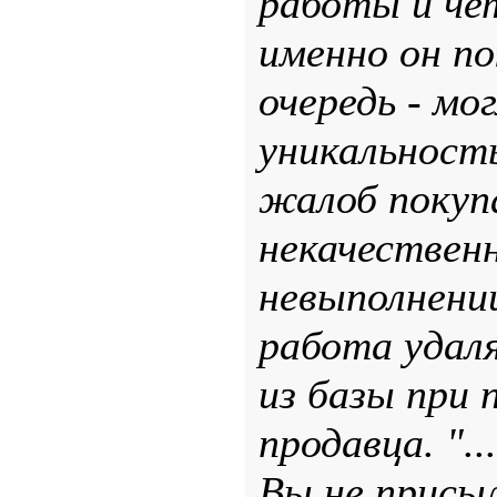
работы и чет
именно он по
очередь - мо
уникальност
жалоб покуп
некачествен
невыполнени
работа удал
из базы при 
продавца. "..
Вы не присы