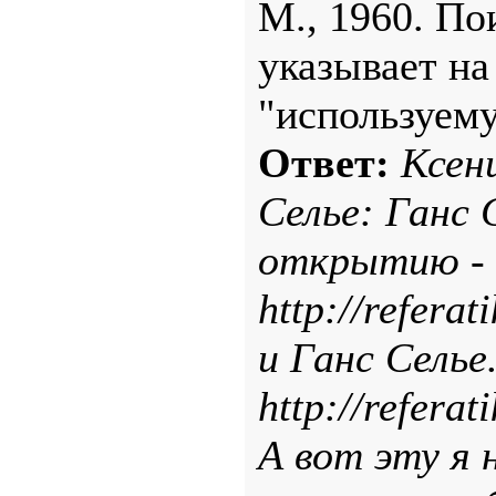
М., 1960. По
указывает на
"используему
Ответ:
Ксени
Селье: Ганс 
открытию -
http://refera
и Ганс Селье
http://refera
А вот эту я 