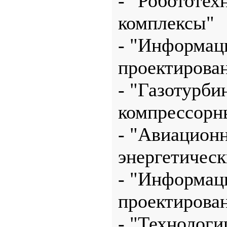
- "Робототех
комплексы"
- "Информац
проектирова
- "Газотурби
компрессорн
- "Авиационн
энергетическ
- "Информац
проектирова
- "Технологи