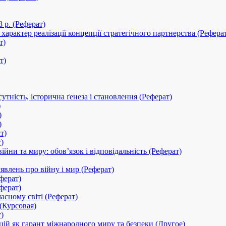
 р. (Реферат)
арактер реалізації концепції стратегічного партнерства (Рефера
т)
т)
сутність, історична ґенеза і становлення (Реферат)
)
)
)
т)
)
йни та миру: обов’язок і відповідальність (Реферат)
явлень про війну і мир (Реферат)
ферат)
ферат)
асному світі (Реферат)
 (Курсовая)
)
ій як гарант міжнародного миру та безпеки (Другое)