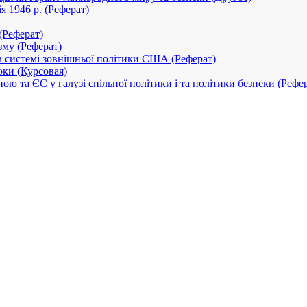
 1946 р. (Реферат)
(Реферат)
зму (Реферат)
в системі зовнішньої політики США (Реферат)
оки (Курсовая)
ою та ЄС у галузі спільної політики і та політики безпеки (Рефе
ократії і стратегія миру на Землі (Реферат)
06 роки (Курсовая)
ма українсько-російських стосунків (Реферат)
пособов международной кооперации (Курсовая)
а Марокко. Перспективы экономического сотрудничества Украин
 Західному Берліну (Реферат)
пективы сотрудничества Германии и Украины (Курсовая)
)
)
 Балканських криз 1995 та 1999 років” (Курсовая)
Назад