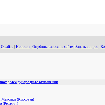
О сайте
|
Новости
|
Опубликоваться на сайте
|
Задать вопрос
|
Ко
абот
/
Международные отношения
 Мексики (Курсовая)
 (Реферат)