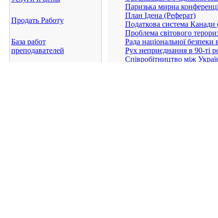
Паризька мирна конференція
План Ідена (Реферат)
Продать Работу
Податкова система Канади 
Проблема світового терори
База работ
Рада національної безпеки 
преподавателей
Рух неприєднання в 90-ті р
Співробітництво між Україн
Становлення планетарної дем
База платных работ
Україна – Грузія: 2003 – 20
Український Крим як пробле
Добавить конкурсную
франчайзинг как один из с
работу
Характеристика государств
Чотирьохстороння угода по
Шарль де Голль (Реферат)
База конкурсных работ
Экономика Германии. Перс
Экономика Египта (Реферат
Сотрудничество
Экономика Индии (Реферат
Экономика ЮАР (Реферат)
“Роль НАТО у врегулюванні
Реклама
Карта сайта
Архив опросов