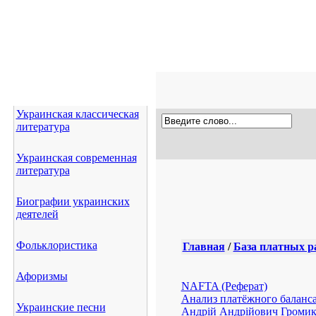
Украинская классическая
литература
Украинская современная
литература
Биографии украинских
деятелей
Фольклористика
Главная
/
База платных р
Афоризмы
NAFTA (Реферат)
Анализ платёжного баланса
Украинские песни
Андрій Андрійович Громико