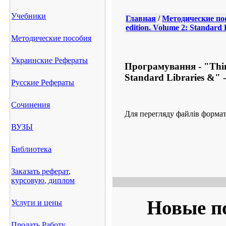
Учебники
Главная
/
Методические по
edition. Volume 2: Standard
Методические пособия
Украинские Рефераты
Програмування - "Think
Standard Libraries &" 
Русские Рефераты
Сочинения
Для перегляду файлів формат
ВУЗЫ
Библиотека
Заказать реферат,
курсовую, диплом
Новые п
Услуги и цены
Продать Работу