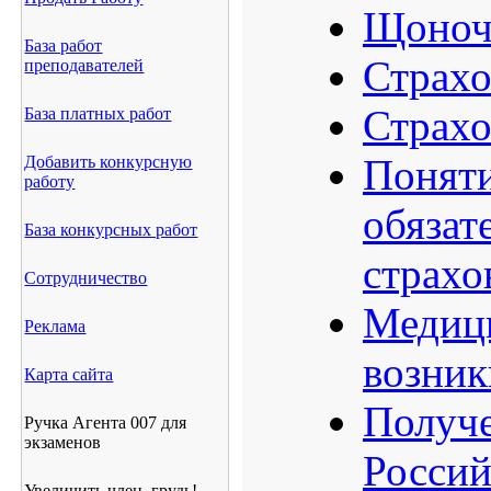
Щоноч
База работ
Страхо
преподавателей
Страхо
База платных работ
Поняти
Добавить конкурсную
работу
обязат
База конкурсных работ
страхо
Сотрудничество
Медици
Реклама
возник
Карта сайта
Получе
Ручка Агента 007 для
экзаменов
Россий
Увеличить член, грудь!