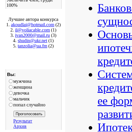
Банков
100%
сущнос
Лучшие автора конкурса
1.
akoudlai@hotmail.com
(2)
2.
il@voliacable.com
(1)
Основы
3.
ivan2000@mail.ru
(3)
4.
shudin@ukr.net
(1)
ипоте
5.
tanzolia@ua.fm
(2)
кредит
Систем
Вы:
мужчина
кредит
женщина
девочка
ее фор
мальчик
попал случайно
развит
Результат
Ипотек
Архив