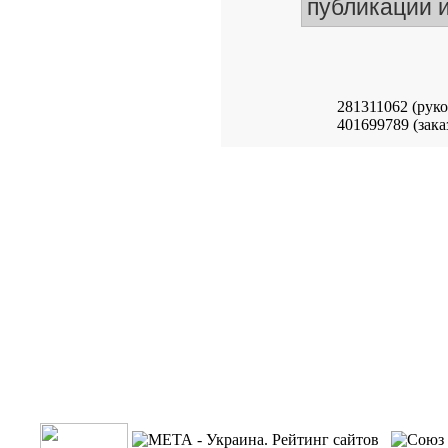
публикации и
281311062 (рук
401699789 (зака