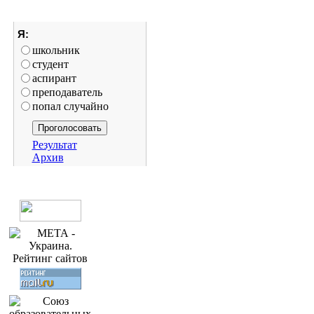
Я:
школьник
студент
аспирант
преподаватель
попал случайно
Результат
Архив