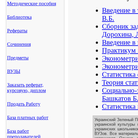
Методические пособия
Введение в
Библиотека
В.Б.
Сборник зад
Рефераты
Дорохина, 
Введение в 
Сочинения
Практикум 
Эконометри
Предметы
Эконометри
ВУЗЫ
Статистика
Теория ста
Заказать реферат,
Социально-
курсовую, диплом
Башкатов Б
Продать Работу
Статистика 
База платных работ
Украинский Зеленый П
украинской культуры 
украинских школьнико
База работ
ВУЗов. Все материалы
преподавателей