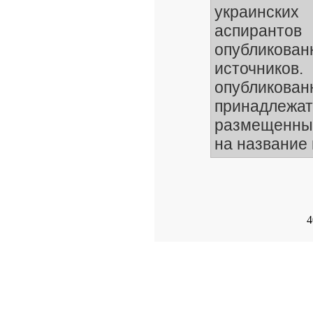
украинских
аспирантов
опубликов
источников.
опублико
принадлежа
размещенные
на название 
4