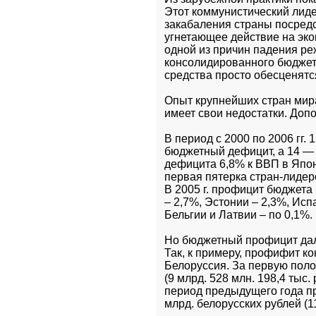
Этот коммунистический лидер
закабаления страны посредс
угнетающее действие на экон
одной из причин падения ре
консолидированного бюджета
средства просто обесценятс
Опыт крупнейших стран мира
имеет свои недостатки. Доп
В период с 2000 по 2006 гг. 
бюджетный дефицит, а 14 — 
дефицита 6,8% к ВВП в Япон
первая пятерка стран-лидер
В 2005 г. профицит бюджета
– 2,7%, Эстонии – 2,3%, Исп
Бельгии и Латвии – по 0,1%.
Но бюджетный профицит дале
Так, к примеру, профифит к
Белоруссия. За первую полов
(9 млрд. 528 млн. 198,4 тыс.
период предыдущего года п
млрд. белорусских рублей (11