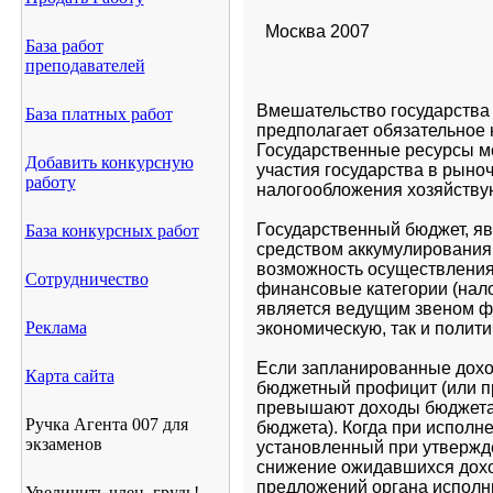
Москва 2007
База работ
преподавателей
Вмешательство государства 
База платных работ
предполагает обязательное 
Государственные ресурсы мо
Добавить конкурсную
участия государства в рыно
работу
налогообложения хозяйству
Государственный бюджет, я
База конкурсных работ
средством аккумулирования 
возможность осуществления
Сотрудничество
финансовые категории (налог
является ведущим звеном фи
Реклама
экономическую, так и полит
Если запланированные дохо
Карта сайта
бюджетный профицит (или п
превышают доходы бюджета,
Ручка Агента 007 для
бюджета). Когда при испол
экзаменов
установленный при утвержде
снижение ожидавшихся доход
предложений органа исполни
Увеличить член, грудь!