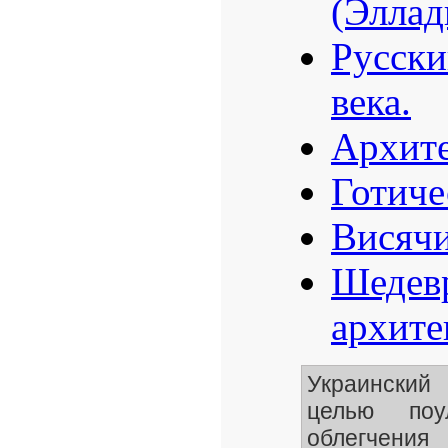
(Эллад
Русски
века.
Архите
Готиче
Висячи
Шедевр
архите
Украинский
целью поу
облегчени