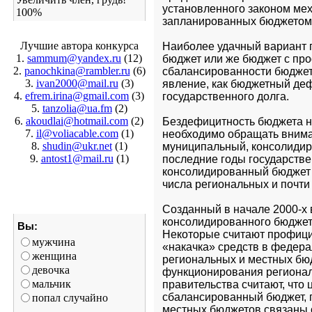
установленного законом мех
100%
запланированных бюджетом 
Лучшие автора конкурса
Наиболее удачный вариант г
1.
sammum@yandex.ru
(12)
бюджет или же бюджет с проф
2.
panochkina@rambler.ru
(6)
сбалансированности бюджета 
3.
ivan2000@mail.ru
(3)
явление, как бюджетный деф
4.
efrem.irina@gmail.com
(3)
государственного долга. 
5.
tanzolia@ua.fm
(2)
6.
akoudlai@hotmail.com
(2)
Бездефицитность бюджета не
7.
il@voliacable.com
(1)
необходимо обращать вниман
8.
shudin@ukr.net
(1)
муниципальный, консолидиро
9.
antost1@mail.ru
(1)
последние годы государстве
консолидированный бюджет 
числа региональных и почти
Созданный в начале 2000-х
консолидированного бюджета
Вы:
Некоторые считают профицит
мужчина
«накачка» средств в федера
женщина
региональных и местных бюд
девочка
функционирования региональ
мальчик
правительства считают, что 
сбалансированный бюджет, 
попал случайно
местных бюджетов связаны с