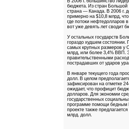
В 2006 г. большинство лиде
бюджета. Из стран Большой 
страна — Канада. В 2006 г.
примерно на $10,8 млрд, что
где потоки нефтедолларов в
вот уже девять лет сводит 
У остальных государств Бол
гораздо худшем состоянии. 
самых крупных размеров у С
млрд, или более 3,4% ВВП. 
правительственными расход
пострадавших от ударов ураг
В январе текущего года про
долл. В целом предполагаетс
зафиксирован на отметке 244
ожидает, что профицит бюдж
долларов. Для экономии сре
государственных социальных
программе помощи бедным Med
проекте также предлагается
млрд. долл.