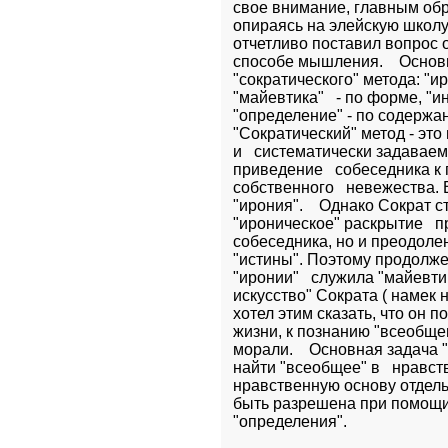
свое внимание, главным обра
опираясь на элейскую школу (
отчетливо поставил вопрос о
способе мышления.    Основ
"сократического" метода: "ир
"майевтика"   - по форме, "ин
"определение" - по содержани
"Сократический" метод - это
и   систематически задавае
приведение   собеседника к 
собственного   невежества. 
"ирония".    Однако Сократ с
"ироническое" раскрытие   п
собеседника, но и преодолен
"истины". Поэтому продолже
"иронии"   служила "майевтик
искусство" Сократа ( намек н
хотел этим сказать, что он п
жизни, к познанию "всеобщег
морали.    Основная задача "
найти "всеобщее" в   нравст
нравственную основу отдельн
быть разрешена при помощи 
"определения".