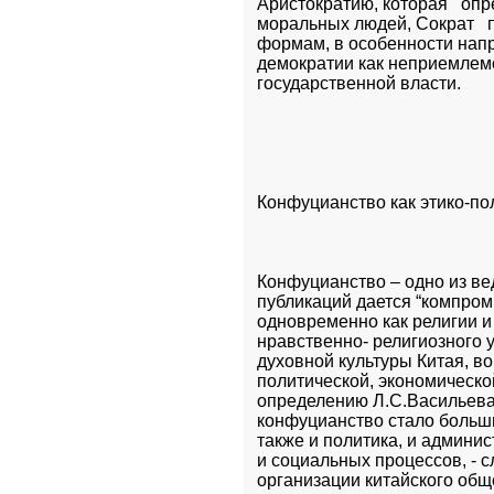
Аристократию, которая   опр
моральных людей, Сократ   
формам, в особенности напра
демократии как неприемлемо
государственной власти.
Конфуцианство как этико-по
Конфуцианство – одно из ве
публикаций дается “компром
одновременно как религии и 
нравственно- религиозного у
духовной культуры Китая, во
политической, экономической
определению Л.С.Васильева:
конфуцианство стало больши
также и политика, и админи
и социальных процессов, - с
организации китайского обще