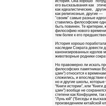
история. Она хорошо   потру
его высказывания как   этиче
как идеалистические,   други
как религиозные, другие —   
"своим" самые разные идеоло
ставились философские одно
быть повинен. Те критерии, 
философию нового времени н
тем более к его предшеств
История хорошо поработала 
наследии Сократа довести до
канонизированных идолов ма
животворные родники сократ
Но правомерно ли искать пр
философских памятниках Вост
цзин”) относится к временам
сложились, и впоследствии е
но и другие школы, которые
“Книги истории”, или “Книги 
цзин”) вообще не сохранилс
степени как Конфуцием, так 
“Лунь юй” (“Беседы и выска
произведением китайской кл