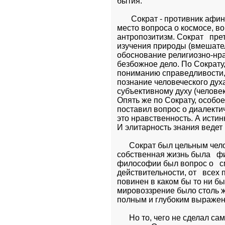
бытия. 
       Сократ - противник афи
место вопроса о космосе, во
антропозитизм. Сократ   пре
изучения природы (вмешатель
обоснование религиозно-нра
безбожное дело. По Сократу,
пониманию справедливости, пр
познание человеческого духа 
субъективному духу (человек),
Опять же по Сократу, особое
поставил вопрос о диалектич
это нравственность. А истинн
И элитарность знания ведет 
      Сократ был цельным чел
собственная жизнь была   ф
философии был вопрос о   с
действительности, от   всех
повинен в каком бы то ни б
мировоззрение было столь ж
полным и глубоким выражени
      Но то, чего не сделал са