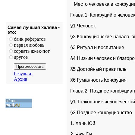
   Место человека в конфуци
Глава 1. Конфуций о челове
§1 Человек
Самая лучшая халява -
это:
§2 Конфуцианские начала, з
банк рефератов
первая любовь
§3 Ритуал и воспитание
сорвать джек-пот
другое
§4 Низкий человек и благор
§5 Достойный правитель
Результат
Архив
§6 Гуманность Конфуция
Глава 2. Позднее конфуциан
§1 Толкование человеческо
§2 Позднее конфуцианство
1. Хань Юй
2. Чжу Си