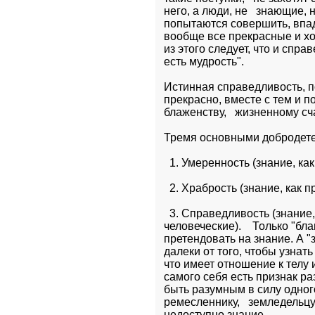
него, а люди, не   знающие, 
попытаются совершить, впада
вообще все прекрасные и хо
из этого следует, что и спра
есть мудрость".
Истинная справедливость, по 
прекрасно, вместе с тем и по
блаженству,   жизненному сч
Тремя основными добродете
  1. Умеренность (знание, ка
  2. Храбрость (знание, как 
  3. Справедливость (знание
человеческие).    Только "бл
претендовать на знание. А "
далеки от того, чтобы узнать 
что имеет отношение к телу и
самого себя есть признак раз
быть разумным в силу одного
ремесленнику,   земледельцу,
недоступно знание.