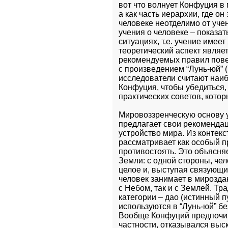
вот что волнует Конфуция в 
а как часть иерархии, где о
человеке неотделимо от уче
учения о человеке – показат
ситуациях, т.е. учение имее
теоретический аспект являе
рекомендуемых правил пове
с произведением “Лунь-юй” (
исследователи считают наиб
Конфуция, чтобы убедиться, 
практических советов, котор
Мировоззренческую основу у
предлагает свои рекомендаци
устройство мира. Из контекс
рассматривает как особый п
противостоять. Это объясня
Земли: с одной стороны, чел
целое и, выступая связующим
человек занимает в мирозда
с Небом, так и с Землей. Тр
категории – дао (истинный пу
используются в “Лунь-юй” б
Вообще Конфуций предпочит
частности, отказывался выск