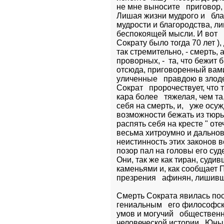
не мне выносите   приговор,
Лишая жизни мудрого и   бла
мудрости и благородства, л
беспокоящей мысли. И вот   
Сократу было тогда 70 лет ), д
так стремительно, - смерть, 
проворных, -  та, что бежит б
отсюда, приговоренный вами 
уличенные   правдою в злоде
Сократ   пророчествует, что 
кара более   тяжелая, чем та
себя на смерть, и,   уже осу
возможности бежать из тюрьм
распять себя на кресте " отеч
весьма хитроумно и дальнов
неистинность этих законов в
позор пал на головы его суде
Они, так же как тиран, суди
каменьями и, как сообщает П
презрения   афинян, лишивши
Смерть Сократа явилась по
гениальным   его философс
умов и могучий   обществен
человеческой истории.  Юны