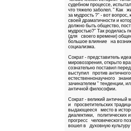
судебном процессе, испытал 
что тяжело заболел. " Как   
за мудрость ?" - вот вопрос,
своей драматичности и котор
должно быть общество, постр
мудростью?" Так родилась п
(для   своего времени) общ
большое влияние   на возник
социализма.
Сократ - представитель идеа
мировоззрения, открыто вра
сознательно поставил перед
выступил   против античног
естественнонаучного   знани
зачинателем " тенденции, или
античной философии.
Сократ - великий античный м
и   просветительских тради
выдающееся   место в истор
диалектики,   политических 
прогресс   человеческого по
вошел в   духовную культуру