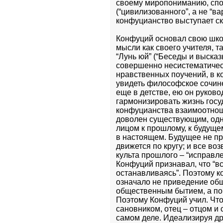
своему миропониманию, спос
(“цивилизованного”, а не “ва
конфуцианство выступает ск
Конфуций основал свою школу
мысли как своего учителя, т
“Лунь юй” (“Беседы и высказ
совершенно несистематическ
нравственных поучений, в ко
увидеть философское сочине
еще в детстве, ею он руков
гармонизировать жизнь госуд
конфуцианства взаимоотнош
доволен существующим, одна
лицом к прошлому, к будуще
в настоящем. Будущее не пр
движется по кругу; и все во
культа прошлого – “исправлен
Конфуций признавал, что “все
останавливаясь”. Поэтому к
означало не приведение общ
общественным бытием, а поп
Поэтому Конфуций учил. Что 
сановником, отец – отцом и 
самом деле. Идеализируя др