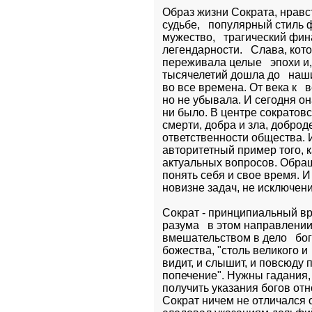
Образ жизни Сократа, нравст
судьбе,   популярный стиль 
мужество,   трагический фин
легендарности.   Слава, кот
переживала целые   эпохи и,
тысячелетий дошла до   наш
во все времена. От века к   
но не убывала. И сегодня он
ни было. В центре сократовс
смерти, добра и зла, доброде
ответственности общества. И
авторитетный пример того, к
актуальных вопросов. Обращ
понять себя и свое время. И
новизне задач, не исключени
Сократ - принципиальный вр
разума   в этом направлени
вмешательством в дело   бо
божества, "столь великого и 
видит, и слышит, и повсюду п
попечение". Нужны гадания, 
получить указания богов отн
Сократ ничем не отличался 