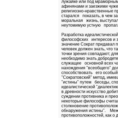
лужайке или под мраморным п
афинянами и заезжими чужес
религиозно-нравственные пр
старался   показать, в чем з
моральная   жизнь, выступал
неутомимую устную   пропаг
Разработка идеалистической
философских   интересов и з
значение Сократ придавал п
человек должен знать, что та
точки зрения совпадают; для
необходимо знать добродетел
служащее   основной всех ча
нахождения "всеобщего" дол
способствовать   его особый
"Сократовский" метод, имев
"истины" путем   беседы, сп
идеалистической "диалектики
в древности искусство добит
суждении противника и преод
некоторые философы считали
столкновение противоположн
обнаружения истины".    Меж
противоположностей, как о 