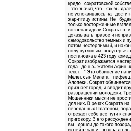
кредо   сократовской собстве
- это значит, что   как бы да
не успокаиваюсь на   достиг
жар-птицу истины. Не   буде
только восторженные взгляды
возненавидели Сократа те из
доказывать правое и неправо
самодовольство темных и пус
потом нестерпимый, и након
полушутливым, полусерьезны
постановка в 423 году комед
Сократ изображается мастеро
года   до н.э.. жители Афин
текст:   " Это обвинение на
Мелет, сын Мелета,   пифеец
Алопеки. Сократ обвиняется  
признает город, и вводит дру
развращении молодежи. Треб
Мошенники мысли не простил
для них. В речах Сократа на
переданных Платоном, поража
отрезает себе все пути к спа
приговору. В его рассуждени
вы   дошли до такого позора,
испейте чашу   позора до дна