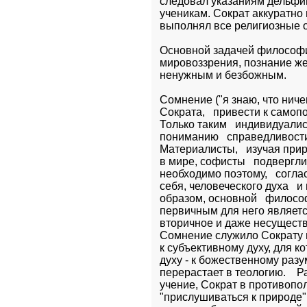
следовал указаниям дельфийс
ученикам. Сократ аккуратно 
выполнял все религиозные 
Основной задачей философи
мировоззрения, познание же
ненужным и безбожным.
Сомнение ("я знаю, что ниче
Сократа,   привести к самопо
Только таким   индивидуалис
пониманию   справедливости, 
Материалисты,   изучая при
в мире, софисты   подвергли
необходимо поэтому,   согла
себя, человеческого духа   и
образом, основной   филосо
первичным для него является 
вторичное и даже несуществ
Сомнение служило Сократу п
к субъективному духу, для к
духу - к божественному разу
перерастает в теологию.    
учение, Сократ в противопо
"прислушиваться к природе",