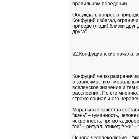
правильном поведении.
Обсуждать вопрос о природе 
Конфуций избегал, огранич
природе (люди) близки друг 
друга”.
§2.Конфуцианские начала, з
Конфуций четко разграничи
в зависимости от моральных
вселенское значение и тем 
расслоения. По его мнению, 
страже социального неравен
Моральные качества составл
“жэнь” – гуманность, человеко
искренность, прямота, довери
“ли” – ритуал, этикет; “чжи” –
Основа человеколюбия – “жен