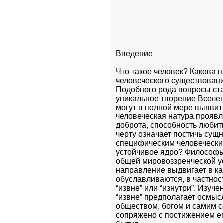
Введение
Что такое человек? Какова 
человеческого существовани
Подобного рода вопросы ста
уникальное творение Вселен
могут в полной мере выявить
человеческая натура проявля
доброта, способность любить 
черту означает постичь сущн
специфическим человеческим
устойчивое ядро? Философы 
общей мировоззренческой уст
направление выдвигает в ка
обуславливаются, в частност
“извне” или “изнутри”. Изуче
“извне” предполагает осмысл
обществом, богом и самим со
сопряжено с постижением ег