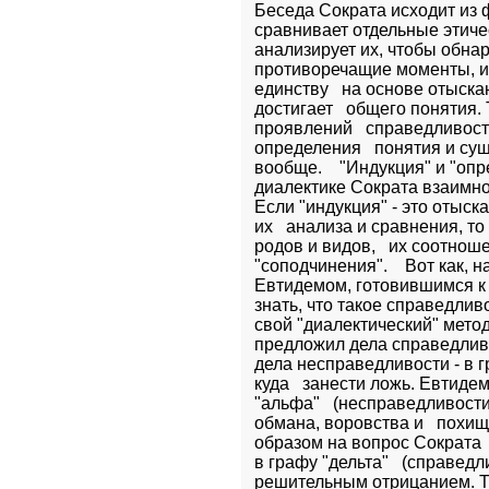
Беседа Сократа исходит из ф
сравнивает отдельные этичес
анализирует их, чтобы обна
противоречащие моменты, и, 
единству   на основе отыск
достигает   общего понятия.
проявлений   справедливост
определения   понятия и су
вообще.    "Индукция" и "опр
диалектике Сократа взаимно д
Если "индукция" - это отыск
их   анализа и сравнения, то
родов и видов,   их соотноше
"соподчинения".    Вот как, н
Евтидемом, готовившимся к 
знать, что такое справедлив
свой "диалектический" метод
предложил дела справедливос
дела несправедливости - в г
куда   занести ложь. Евтиде
"альфа"   (несправедливости
обмана, воровства и   похи
образом на вопрос Сократа  
в графу "дельта"   (справедл
решительным отрицанием. То