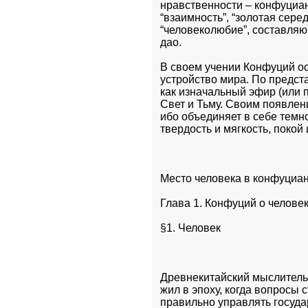
нравственности – конфуцианс
“взаимность”, “золотая середи
“человеколюбие”, составляющ
дао. 
В своем учении Конфуций ос
устройство мира. По предста
как изначальный эфир (или пн
Свет и Тьму. Своим появлени
ибо объединяет в себе темно
твердость и мягкость, покой
Место человека в конфуциа
Глава 1. Конфуций о челове
§1. Человек 
Древнекитайский мыслитель К
жил в эпоху, когда вопросы 
правильно управлять государ