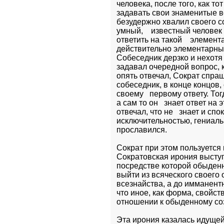
человека, после того, как то
задавать свои знаменитые в
безудержно хвалил своего со
умный,    известный человек 
ответить на такой    элемен
действительно элементарный 
Собеседник дерзко и нехотя 
задавал очередной вопрос, к
опять отвечал, Сократ спраши
собеседник, в конце концов
своему   первому ответу. Т
а сам то он   знает ответ на
отвечал, что не   знает и спо
исключительностью, гениальн
прославился.
Сократ при этом пользуется
Cократовская ирония выступа
посредстве которой обыден
выйти из всяческого своего о
всезнайства, а до имманентн
что иное, как форма, свойст
отношении к обыденному со
Эта ирония казалась идущей 