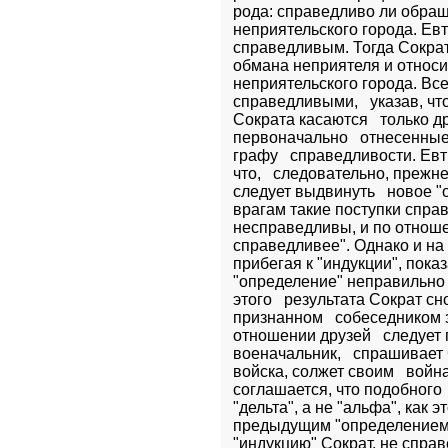
рода: справедливо ли обращ
неприятельского города. Евт
справедливым. Тогда Сократ
обмана неприятеля и относит
неприятельского города. Все
справедливыми,   указав, чт
Сократа касаются   только др
первоначально   отнесенные
графу   справедливости. Евт
что,   следовательно, прежн
следует выдвинуть   новое "
врагам такие поступки справ
несправедливы, и по отношен
справедливее". Однако и на 
прибегая к "индукции", показал
"определение" неправильно 
этого   результата Сократ с
признанном   собеседником за
отношении друзей   следует 
военачальник,   спрашивает С
войска, солжет своим   войн
соглашается, что подобного 
"дельта", а не "альфа", как э
предыдущим "определением".
"индукцию" Сократ, не справ