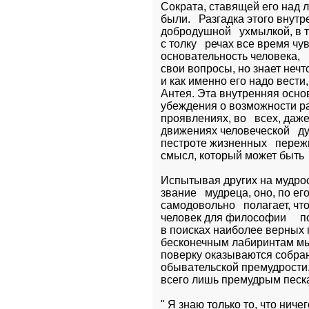
Сократа, ставящей его над л
были.   Разгадка этого внутр
добродушной   ухмылкой, в т
с толку   речах все время чу
основательность человека,   
свои вопросы, но знает нечто
и как именно его надо вести,
Антея. Эта внутренняя основ
убеждения о возможности ра
проявлениях, во   всех, даж
движениях человеческой   ду
пестроте жизненных   переж
смысл, который может быть 
Испытывая других на мудрост
звание   мудреца, оно, по ег
самодовольно   полагает, что
человек для философии     п
в поисках наиболее верных п
бесконечным лабиринтам мыс
поверку оказываются собран
обывательской премудрости.
всего лишь премудрым песк
" Я знаю только то, что нич