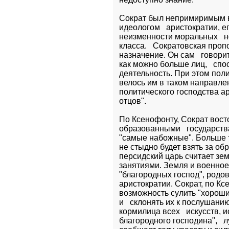
Сократ был непримиримым в
идеологом   аристократии, е
неизменности моральных   н
класса.   Сократовская проп
назначение. Он сам   говорит
как можно больше лиц,   спо
деятельность. При этом пол
велось им в таком направлен
политического господства ари
отцов".
По Ксенофонту, Сократ вост
образованными   государства
"самые набожные". Больше того
не стыдно будет взять за обр
персидский царь считает зе
занятиями. Земля и военное 
"благородных господ", родов
аристократии. Сократ, по Кс
возможность сулить "хороши
и   склонять их к послушанию
кормилица всех   искусств, 
благородного господина",   