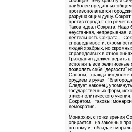
сообщает телу красоту и силу
наиболее преданных общему 
противополагается городски
разрушающим душу. Сократ н
против города с его ремесла
Таков идеал Сократа. Надо б
неустанная, непрерывная, из
деятельность Сократа.    Сок
справедливости, скромности.
людей храбрых, но скромных,
справедливых в отношениях к
Гражданин должен верить в б
исполнять все религиозные о
позволять себе "дерзости" из
Словом,   гражданин долже
орудием в руках   "благородны
Следует, наконец, упомянуть
государственных форм, исхо
этико-политического учения
Сократом,   таковы: монархия
демократия.
Монархия, с точки зрения Сок
опирается   на законные прав
поэтому и   обладает морал