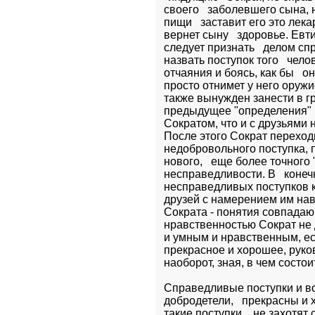
своего   заболевшего сына, 
пищи   заставит его это лек
вернет сыну   здоровье. Евт
следует признать   делом сп
назвать поступок того   чело
отчаяния и боясь, как бы   о
просто отнимет у него оружие
также вынужден занести в г
предыдущее "определения" и
Сократом, что и с друзьями 
После этого Сократ переходи
недобровольного поступка, 
нового,   еще более точного
несправедливости. В   конеч
несправедливых поступков к
друзей с намерением им навр
Сократа - понятия совпадающ
нравственностью Сократ не д
и умным и нравственным, есл
прекрасное и хорошее, руково
наоборот, зная, в чем состои
Справедливые поступки и во
добродетели,   прекрасны и 
такие поступки,   не захотят