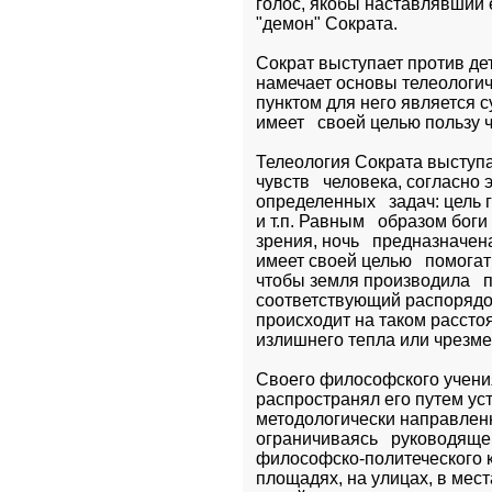
голос, якобы наставлявший е
"демон" Сократа.
Сократ выступает против де
намечает основы телеологич
пунктом для него является су
имеет   своей целью пользу 
Телеология Сократа выступа
чувств   человека, согласно
определенных   задач: цель гл
и т.п. Равным   образом бог
зрения, ночь   предназначен
имеет своей целью   помогат
чтобы земля производила   п
соответствующий распорядок 
происходит на таком расстоя
излишнего тепла или чрезмер
Своего философского учения
распространял его путем уст
методологически направленн
ограничиваясь   руководяще
философско-политеческого кр
площадях, на улицах, в мест