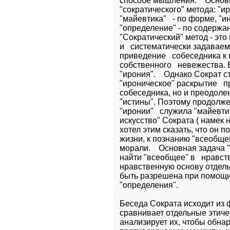
способе мышления.    Основ
"сократического" метода: "ир
"майевтика"   - по форме, "ин
"определение" - по содержани
"Сократический" метод - это
и   систематически задавае
приведение   собеседника к 
собственного   невежества. 
"ирония".    Однако Сократ с
"ироническое" раскрытие   п
собеседника, но и преодолен
"истины". Поэтому продолже
"иронии"   служила "майевтик
искусство" Сократа ( намек н
хотел этим сказать, что он п
жизни, к познанию "всеобщег
морали.    Основная задача "
найти "всеобщее" в   нравст
нравственную основу отдельн
быть разрешена при помощи 
"определения".
Беседа Сократа исходит из ф
сравнивает отдельные этичес
анализирует их, чтобы обна