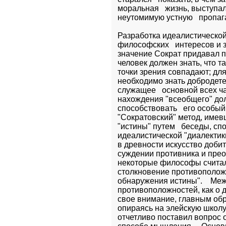
моральная   жизнь, выступал
неутомимую устную   пропаг
Разработка идеалистической
философских   интересов и з
значение Сократ придавал п
человек должен знать, что та
точки зрения совпадают; для
необходимо знать добродетел
служащее   основной всех ча
нахождения "всеобщего" дол
способствовать   его особый
"Сократовский" метод, имев
"истины" путем   беседы, сп
идеалистической "диалектики
в древности искусство добит
суждении противника и преод
некоторые философы считали
столкновение противоположн
обнаружения истины".    Меж
противоположностей, как о 
свое внимание, главным обра
опираясь на элейскую школу (
отчетливо поставил вопрос о