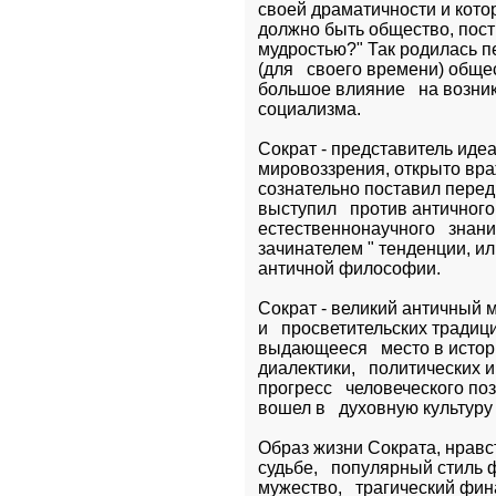
своей драматичности и котор
должно быть общество, постр
мудростью?" Так родилась п
(для   своего времени) общ
большое влияние   на возник
социализма.
Сократ - представитель идеа
мировоззрения, открыто вра
сознательно поставил перед
выступил   против античног
естественнонаучного   знани
зачинателем " тенденции, или
античной философии.
Сократ - великий античный м
и   просветительских тради
выдающееся   место в истор
диалектики,   политических 
прогресс   человеческого по
вошел в   духовную культуру
Образ жизни Сократа, нравст
судьбе,   популярный стиль 
мужество,   трагический фин