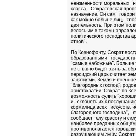
неизменности моральных   н
класса.   Сократовская проп
назначение. Он сам   говорит
как можно больше лиц,   спо
деятельность. При этом пол
велось им в таком направлен
политического господства ари
отцов".
По Ксенофонту, Сократ вост
образованными   государства
"самые набожные". Больше того
не стыдно будет взять за обр
персидский царь считает зе
занятиями. Земля и военное 
"благородных господ", родов
аристократии. Сократ, по Кс
возможность сулить "хороши
и   склонять их к послушанию
кормилица всех   искусств, 
благородного господина",   
сообщает телу красоту и силу
наиболее преданных общему 
противополагается городски
разрушающим душу. Сократ н