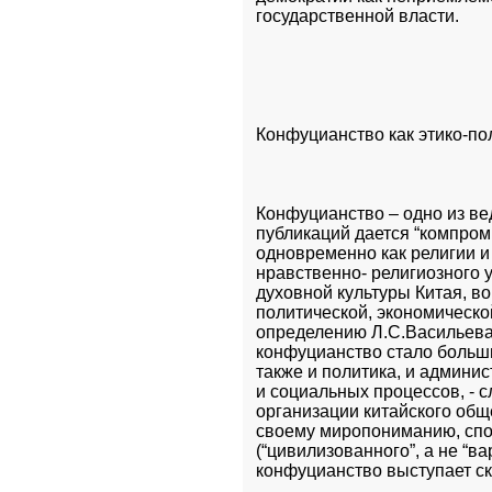
государственной власти.
Конфуцианство как этико-по
Конфуцианство – одно из ве
публикаций дается “компром
одновременно как религии и 
нравственно- религиозного у
духовной культуры Китая, во
политической, экономической
определению Л.С.Васильева:
конфуцианство стало больши
также и политика, и админи
и социальных процессов, - с
организации китайского обще
своему миропониманию, спос
(“цивилизованного”, а не “ва
конфуцианство выступает ск