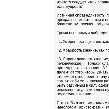
из этого следует, что и спра
есть мудрость".
Истинная справедливость, по 
прекрасно, вместе с тем и по
блаженству,   жизненному сч
Тремя основными добродете
  1. Умеренность (знание, ка
  2. Храбрость (знание, как 
  3. Справедливость (знание
человеческие).    Только "бл
претендовать на знание. А "
далеки от того, чтобы узнать 
что имеет отношение к телу и
самого себя есть признак раз
быть разумным в силу одного
ремесленнику,   земледельцу,
недоступно знание.
Сократ был непримиримым в
идеологом   аристократии, е