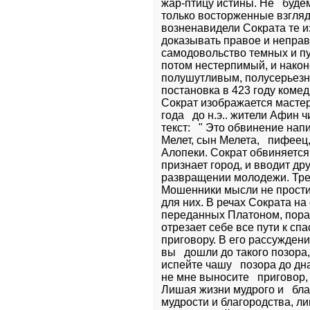
жар-птицу истины. Не   буде
только восторженные взгляды
возненавидели Сократа те из
доказывать правое и неправо
самодовольство темных и пус
потом нестерпимый, и након
полушутливым, полусерьезны
постановка в 423 году комед
Сократ изображается мастеро
года   до н.э.. жители Афин
текст:   " Это обвинение на
Мелет, сын Мелета,   пифеец
Алопеки. Сократ обвиняется  
признает город, и вводит дру
развращении молодежи. Треб
Мошенники мысли не простил
для них. В речах Сократа на
переданных Платоном, поража
отрезает себе все пути к спа
приговору. В его рассуждени
вы   дошли до такого позора,
испейте чашу   позора до дна
не мне выносите   приговор,
Лишая жизни мудрого и   бла
мудрости и благородства, л