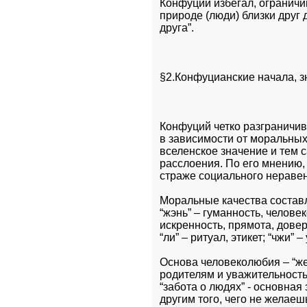
Конфуций избегал, огранич
природе (люди) близки друг 
друга”.
§2.Конфуцианские начала, з
Конфуций четко разграничи
в зависимости от моральных
вселенское значение и тем 
расслоения. По его мнению, 
страже социального неравен
Моральные качества составл
“жэнь” – гуманность, человеко
искренность, прямота, довери
“ли” – ритуал, этикет; “чжи” –
Основа человеколюбия – “жен
родителям и уважительность 
“забота о людях” - основная
другим того, чего не желаешь