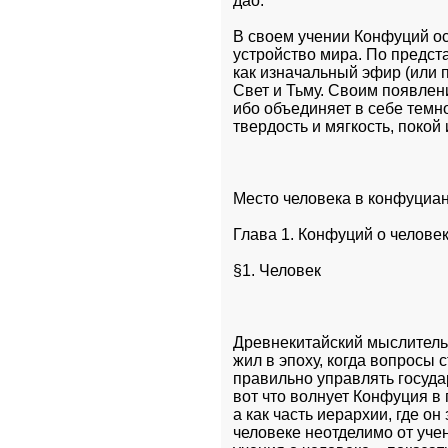
дао. 
В своем учении Конфуций ос
устройство мира. По предста
как изначальный эфир (или пн
Свет и Тьму. Своим появлени
ибо объединяет в себе темно
твердость и мягкость, покой
Место человека в конфуциа
Глава 1. Конфуций о челове
§1. Человек 
Древнекитайский мыслитель К
жил в эпоху, когда вопросы 
правильно управлять государ
вот что волнует Конфуция в 
а как часть иерархии, где о
человеке неотделимо от уче