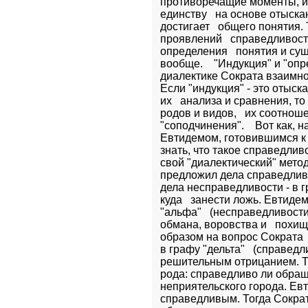
противоречащие моменты, и, 
единству   на основе отыск
достигает   общего понятия.
проявлений   справедливост
определения   понятия и су
вообще.    "Индукция" и "опр
диалектике Сократа взаимно д
Если "индукция" - это отыск
их   анализа и сравнения, то
родов и видов,   их соотноше
"соподчинения".    Вот как, н
Евтидемом, готовившимся к 
знать, что такое справедлив
свой "диалектический" метод
предложил дела справедливос
дела несправедливости - в г
куда   занести ложь. Евтиде
"альфа"   (несправедливости
обмана, воровства и   похи
образом на вопрос Сократа  
в графу "дельта"   (справедл
решительным отрицанием. То
рода: справедливо ли обращ
неприятельского города. Евт
справедливым. Тогда Сократ