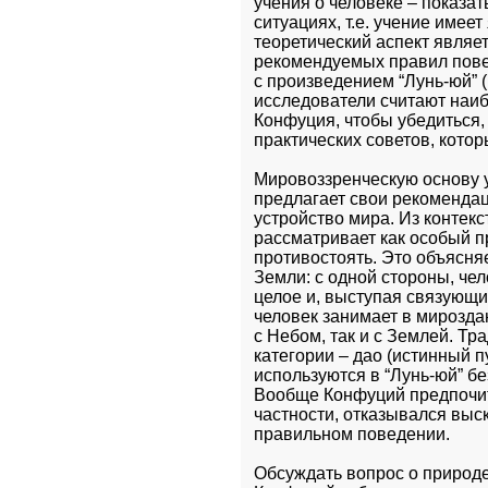
учения о человеке – показат
ситуациях, т.е. учение имее
теоретический аспект являе
рекомендуемых правил пове
с произведением “Лунь-юй” (
исследователи считают наиб
Конфуция, чтобы убедиться, 
практических советов, котор
Мировоззренческую основу у
предлагает свои рекомендаци
устройство мира. Из контекс
рассматривает как особый п
противостоять. Это объясня
Земли: с одной стороны, чел
целое и, выступая связующим
человек занимает в мирозда
с Небом, так и с Землей. Тр
категории – дао (истинный пу
используются в “Лунь-юй” б
Вообще Конфуций предпочит
частности, отказывался выск
правильном поведении.
Обсуждать вопрос о природе 