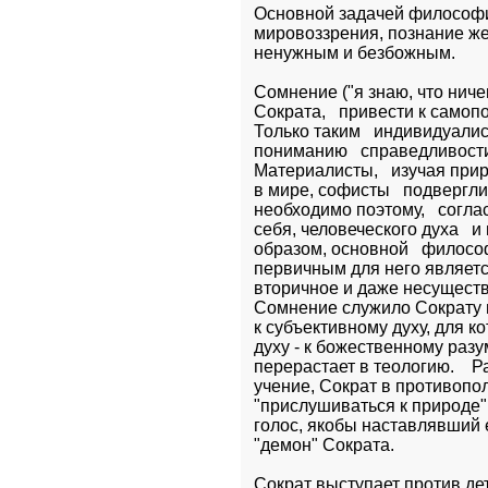
Основной задачей философи
мировоззрения, познание же
ненужным и безбожным.
Сомнение ("я знаю, что ниче
Сократа,   привести к самопо
Только таким   индивидуалис
пониманию   справедливости, 
Материалисты,   изучая при
в мире, софисты   подвергли
необходимо поэтому,   согла
себя, человеческого духа   и
образом, основной   филосо
первичным для него является 
вторичное и даже несуществ
Сомнение служило Сократу п
к субъективному духу, для к
духу - к божественному разу
перерастает в теологию.    
учение, Сократ в противопо
"прислушиваться к природе",
голос, якобы наставлявший е
"демон" Сократа.
Сократ выступает против де