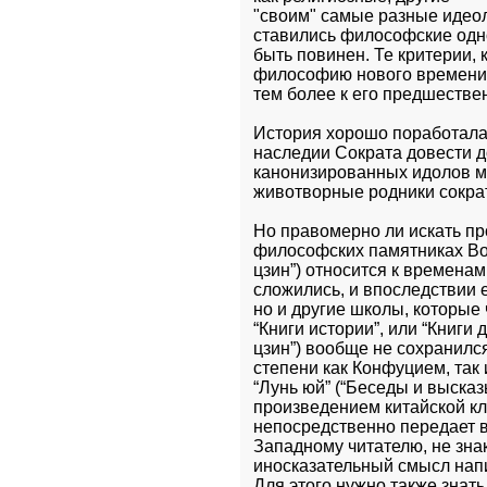
"своим" самые разные идеоло
ставились философские одно
быть повинен. Те критерии, 
философию нового времени н
тем более к его предшеств
История хорошо поработала 
наследии Сократа довести до
канонизированных идолов ма
животворные родники сократ
Но правомерно ли искать пр
философских памятниках Вост
цзин”) относится к временам
сложились, и впоследствии е
но и другие школы, которые
“Книги истории”, или “Книги 
цзин”) вообще не сохранилс
степени как Конфуцием, так 
“Лунь юй” (“Беседы и выска
произведением китайской кл
непосредственно передает в
Западному читателю, не знак
иносказательный смысл напис
Для этого нужно также знать