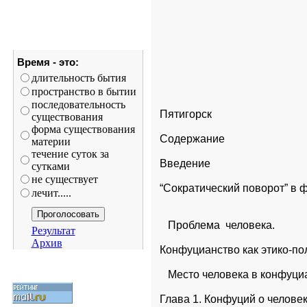
Время - это:
длительность бытия
пространство в бытии
последовательность
Пятигорск
существования
форма существования
Содержание
материи
течение суток за
Введение
сутками
не существует
лечит.....
   Проблема  человека.
Результат
Архив
Конфуцианство как этико-по
   Место человека в конфуци
Глава 1. Конфуций о челове