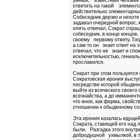
умный,    известный человек 
ответить на такой    элемен
действительно элементарный 
Собеседник дерзко и нехотя 
задавал очередной вопрос, к
опять отвечал, Сократ спраши
собеседник, в конце концов
своему   первому ответу. Т
а сам то он   знает ответ на
отвечал, что не   знает и спо
исключительностью, гениальн
прославился.
Сократ при этом пользуется
Cократовская ирония выступа
посредстве которой обыден
выйти из всяческого своего о
всезнайства, а до имманентн
что иное, как форма, свойст
отношении к обыденному со
Эта ирония казалась идущей 
Сократа, ставящей его над л
были.   Разгадка этого внутр
добродушной   ухмылкой, в т