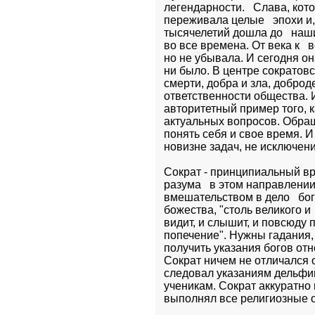
легендарности.   Слава, кот
переживала целые   эпохи и,
тысячелетий дошла до   наш
во все времена. От века к   
но не убывала. И сегодня он
ни было. В центре сократовс
смерти, добра и зла, доброде
ответственности общества. И
авторитетный пример того, к
актуальных вопросов. Обращ
понять себя и свое время. И
новизне задач, не исключени
Сократ - принципиальный вр
разума   в этом направлени
вмешательством в дело   бо
божества, "столь великого и 
видит, и слышит, и повсюду п
попечение". Нужны гадания, 
получить указания богов отн
Сократ ничем не отличался 
следовал указаниям дельфийс
ученикам. Сократ аккуратно 
выполнял все религиозные 