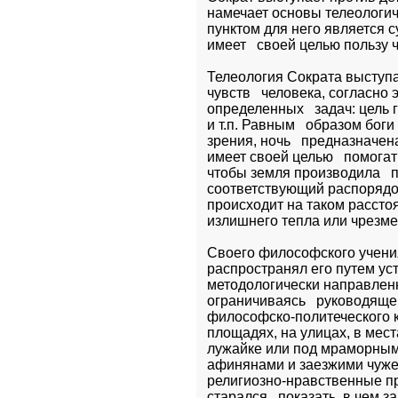
намечает основы телеологич
пунктом для него является су
имеет   своей целью пользу 
Телеология Сократа выступа
чувств   человека, согласно
определенных   задач: цель гл
и т.п. Равным   образом бог
зрения, ночь   предназначен
имеет своей целью   помогат
чтобы земля производила   п
соответствующий распорядок 
происходит на таком расстоя
излишнего тепла или чрезмер
Своего философского учения
распространял его путем уст
методологически направленн
ограничиваясь   руководяще
философско-политеческого кр
площадях, на улицах, в мест
лужайке или под мраморным п
афинянами и заезжими чужес
религиозно-нравственные пр
старался   показать, в чем з