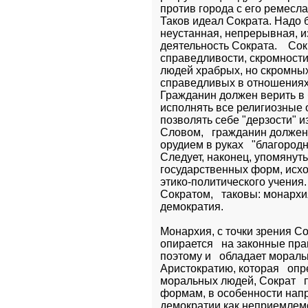
против города с его ремесла
Таков идеал Сократа. Надо б
неустанная, непрерывная, из
деятельность Сократа.    Сок
справедливости, скромности.
людей храбрых, но скромных,
справедливых в отношениях к
Гражданин должен верить в б
исполнять все религиозные о
позволять себе "дерзости" из
Словом,   гражданин долже
орудием в руках   "благородны
Следует, наконец, упомянуть
государственных форм, исхо
этико-политического учения
Сократом,   таковы: монархия
демократия.
Монархия, с точки зрения Сок
опирается   на законные прав
поэтому и   обладает морал
Аристократию, которая   опр
моральных людей, Сократ   
формам, в особенности напра
демократии как неприемлемо