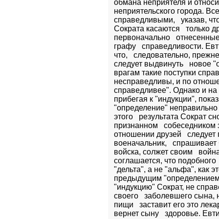
обмана неприятеля и относит
неприятельского города. Все
справедливыми,   указав, чт
Сократа касаются   только др
первоначально   отнесенные
графу   справедливости. Евт
что,   следовательно, прежн
следует выдвинуть   новое "
врагам такие поступки справ
несправедливы, и по отношен
справедливее". Однако и на 
прибегая к "индукции", показал
"определение" неправильно 
этого   результата Сократ с
признанном   собеседником за
отношении друзей   следует 
военачальник,   спрашивает С
войска, солжет своим   войн
соглашается, что подобного 
"дельта", а не "альфа", как э
предыдущим "определением".
"индукцию" Сократ, не справ
своего   заболевшего сына, 
пищи   заставит его это лек
вернет сыну   здоровье. Евт