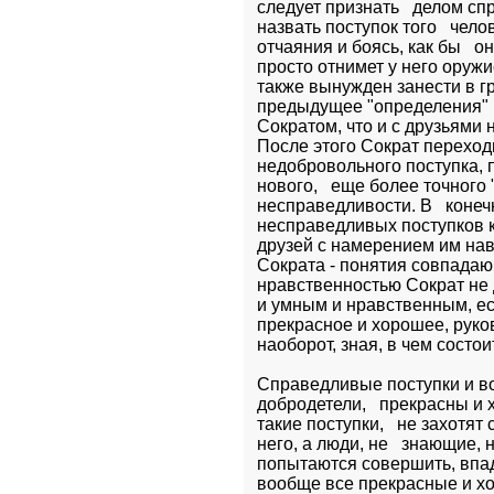
следует признать   делом сп
назвать поступок того   чело
отчаяния и боясь, как бы   о
просто отнимет у него оружие
также вынужден занести в г
предыдущее "определения" и
Сократом, что и с друзьями 
После этого Сократ переходи
недобровольного поступка, 
нового,   еще более точного
несправедливости. В   конеч
несправедливых поступков к
друзей с намерением им навр
Сократа - понятия совпадающ
нравственностью Сократ не д
и умным и нравственным, есл
прекрасное и хорошее, руково
наоборот, зная, в чем состои
Справедливые поступки и во
добродетели,   прекрасны и 
такие поступки,   не захотят
него, а люди, не   знающие, 
попытаются совершить, впада
вообще все прекрасные и хо