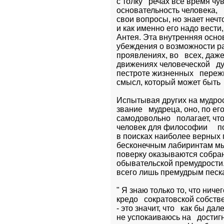
с толку   речах все время чу
основательность человека,   
свои вопросы, но знает нечто
и как именно его надо вести,
Антея. Эта внутренняя основ
убеждения о возможности ра
проявлениях, во   всех, даж
движениях человеческой   ду
пестроте жизненных   переж
смысл, который может быть 
Испытывая других на мудрост
звание   мудреца, оно, по ег
самодовольно   полагает, что
человек для философии     п
в поисках наиболее верных п
бесконечным лабиринтам мыс
поверку оказываются собран
обывательской премудрости.
всего лишь премудрым песк
" Я знаю только то, что нич
кредо   сократовской собстве
- это значит, что   как бы да
не успокаиваюсь на   достиг