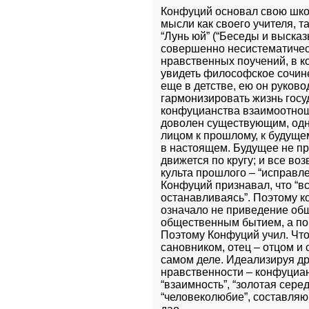
Конфуций основал свою школу
мысли как своего учителя, т
“Лунь юй” (“Беседы и высказ
совершенно несистематическ
нравственных поучений, в ко
увидеть философское сочине
еще в детстве, ею он руков
гармонизировать жизнь госуд
конфуцианства взаимоотнош
доволен существующим, одна
лицом к прошлому, к будуще
в настоящем. Будущее не пр
движется по кругу; и все во
культа прошлого – “исправлен
Конфуций признавал, что “все
останавливаясь”. Поэтому к
означало не приведение общ
общественным бытием, а поп
Поэтому Конфуций учил. Что 
сановником, отец – отцом и 
самом деле. Идеализируя др
нравственности – конфуцианс
“взаимность”, “золотая середи
“человеколюбие”, составляющ