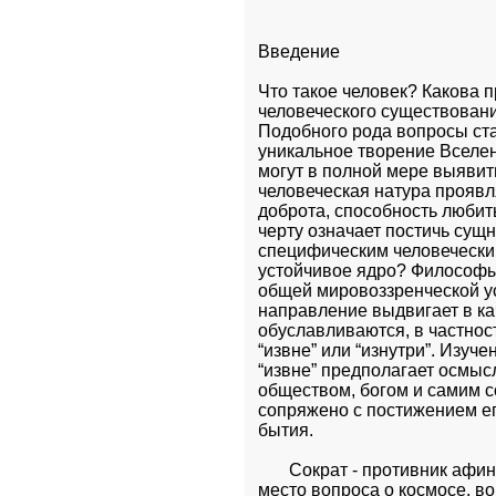
Введение
Что такое человек? Какова 
человеческого существовани
Подобного рода вопросы ста
уникальное творение Вселен
могут в полной мере выявить
человеческая натура проявля
доброта, способность любить 
черту означает постичь сущн
специфическим человеческим
устойчивое ядро? Философы 
общей мировоззренческой уст
направление выдвигает в ка
обуславливаются, в частност
“извне” или “изнутри”. Изуче
“извне” предполагает осмысл
обществом, богом и самим со
сопряжено с постижением ег
бытия. 
       Сократ - противник афи
место вопроса о космосе, во