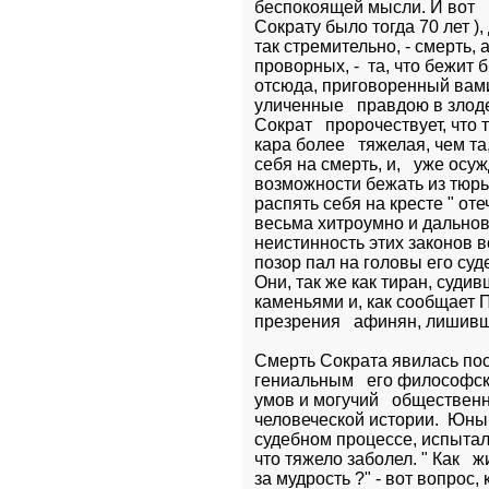
беспокоящей мысли. И вот   
Сократу было тогда 70 лет ), д
так стремительно, - смерть, 
проворных, -  та, что бежит б
отсюда, приговоренный вами 
уличенные   правдою в злоде
Сократ   пророчествует, что 
кара более   тяжелая, чем та
себя на смерть, и,   уже осу
возможности бежать из тюрьм
распять себя на кресте " отеч
весьма хитроумно и дальнов
неистинность этих законов в
позор пал на головы его суде
Они, так же как тиран, суди
каменьями и, как сообщает П
презрения   афинян, лишивши
Смерть Сократа явилась по
гениальным   его философс
умов и могучий   обществен
человеческой истории.  Юны
судебном процессе, испытал 
что тяжело заболел. " Как   
за мудрость ?" - вот вопрос,