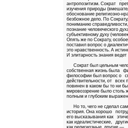
антропозитизм. Сократ   пре
изучения природы (вмешатель
обоснование религиозно-нра
безбожное дело. По Сократу,
пониманию справедливости, пр
познание человеческого духа 
субъективному духу (человек),
Опять же по Сократу, особое
поставил вопрос о диалектич
это нравственность. А истинн
И элитарность знания ведет 
      Сократ был цельным чел
собственная жизнь была   ф
философии был вопрос о   с
действительности, от   всех
повинен в каком бы то ни б
мировоззрение было столь ж
полным и глубоким выражени
      Но то, чего не сделал са
история. Она хорошо   потру
его высказывания как   этиче
как идеалистические,   други
как религиозные, другие —   