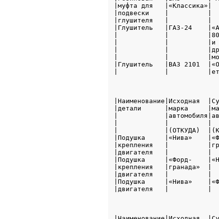
|муфта для   |«Классика»|  
|подвески    |          |  
|глушителя   |          |  
|Глушитель   |ГАЗ-24    |«А
|            |          |80
|            |          |и 
|            |          |др
|            |          |мо
|Глушитель   |ВАЗ 2101  |«О
|            |          |ет
                           
|Наименование|Исходная  |Су
|детали      |марка     |ма
|            |автомобиля|ав
|            |          |  
|            |(ОТКУДА)  |(К
|Подушка     |«Нива»    |«Ф
|крепления   |          |гр
|двигателя   |          |  
|Подушка     |«Форд-    |«Н
|крепления   |гранада»  |  
|двигателя   |          |  
|Подушка     |«Нива»    |«Ф
|двигателя   |          |  
                           
|Наименование|Исходная  |Су