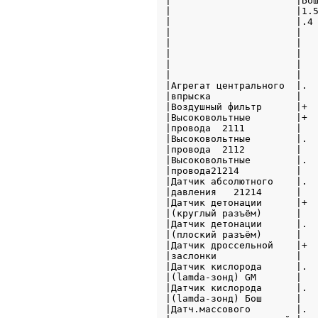
|                      |Бош
|                      |1.5
|                      |.4 
|                      |   
|                      |   
|                      |   
|                      |   
|                      |   
|Агрегат центрального  |.  
|впрыска               |   
|Воздушный фильтр      |+  
|Высоковольтные        |+  
|провода  2111         |   
|Высоковольтные        |.  
|провода  2112         |   
|Высоковольтные        |.  
|провода21214          |   
|Датчик абсолютного    |.  
|давления   21214      |   
|Датчик детонации      |+  
|(круглый разъём)      |   
|Датчик детонации      |.  
|(плоский разъём)      |   
|Датчик дроссельной    |+  
|заслонки              |   
|Датчик кислорода      |.  
|(lamda-зонд) GM       |   
|Датчик кислорода      |.  
|(lamda-зонд) Бош      |   
|Датч.массового        |.  