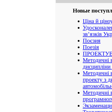
Новые поступ
Ціна й ціно
Удосконале
зв’язків Ук
Поєзия
Поезія
ПРОЕКТУВ
Методичні в
дисципліни
Методичні в
проекту з д
автомобільн
Методичні 
програмног
Экзаменаци