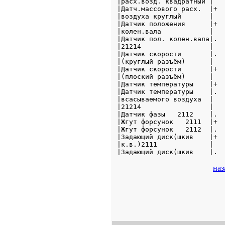
|расх.возд. квадратный |   
|Датч.массового расх.  |+  
|воздуха круглый       |   
|Датчик положения      |+  
|колен.вала            |   
|Датчик пол. колен.вала|.  
|21214                 |   
|Датчик скорости       |.  
|(круглый разъём)      |   
|Датчик скорости       |+  
|(плоский разъём)      |   
|Датчик температуры    |+  
|Датчик температуры    |.  
|всасываемого воздуха  |   
|21214                 |   
|Датчик фазы   2112    |.  
|Жгут форсунок   2111  |+  
|Жгут форсунок   2112  |.  
|Задающий диск(шкив    |+  
|к.в.)2111             |   
|Задающий диск(шкив    |. 
наз