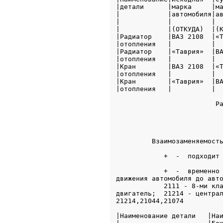
|детали      |марка     |ма
|            |автомобиля|ав
|            |          |  
|            |(ОТКУДА)  |(К
|Радиатор    |ВАЗ 2108  |«Т
|отопления   |          |  
|Радиатор    |«Таврия»  |ВА
|отопления   |          |  
|Кран        |ВАЗ 2108  |«Т
|отопления   |          |  
|Кран        |«Таврия»  |ВА
|отопления   |          |  
                         Ра
                           
         Взаимозаменяемость
            +  -  подходит 
            +  -  временно 
движения автомобиля до авто
            2111 - 8-ми кла
двигатель;  21214 - централ
21214,21044,21074

|Наименование детали   |Наи