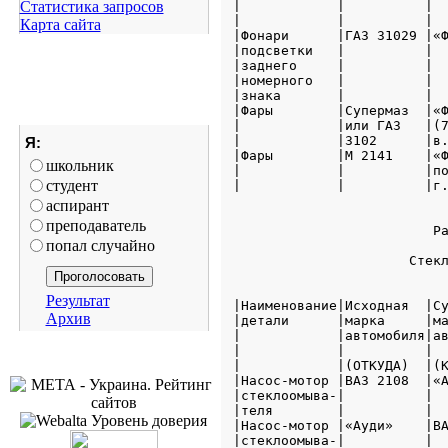
Статистика запросов
|            |          |  
|            |          |  
Карта сайта
|Фонари      |ГАЗ 31029 |«Ф
|подсветки   |          |  
|заднего     |          |  
|номерного   |          |  
|знака       |          |  
|Фары        |Супермаз  |«Ф
|            |или ГАЗ   |(7
|            |3102      |в.
Я:
|Фары        |М 2141    |«Ф
школьник
|            |          |по
студент
|            |          |г.
аспирант
преподаватель
                         Ра
попал случайно
                      Стекл
Результат
|Наименование|Исходная  |Су
Архив
|детали      |марка     |ма
|            |автомобиля|ав
|            |          |  
|            |(ОТКУДА)  |(К
|Насос-мотор |ВАЗ 2108  |«А
|стеклоомыва-|          |  
|теля        |          |  
|Насос-мотор |«Ауди»    |ВА
|стеклоомыва-|          |  