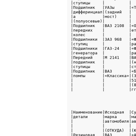
|ступицы     |          |  
|Подшипник   |УАЗы      |«Т
|дифферинциал|(задний   |  
|а           |мост)     |  
|(полуосевые)|          |  
|Подшипник   |ВАЗ 2108  |«О
|передних    |          |ет
|колес       |          |  
|Подшипники  |ЗАЗ 968   |«Ф
|ступиц      |          |ра
|Подшипники  |ГАЗ-24    |«Ф
|генератора  |          |ра
|Передний    |М 2141    |ВА
|подшипник   |          |(н
|ступицы     |          |ст
|Подшипник   |ВАЗ       |«Б
|помпы       |«Классика»|(3
|            |          |51
|            |          |(8
|            |          |гг
                           
|Наименование|Исходная  |Су
|детали      |марка     |ма
|            |автомобиля|ав
|            |          |  
|            |(ОТКУДА)  |(К
|Резиновая   |ВАЗ       |«А