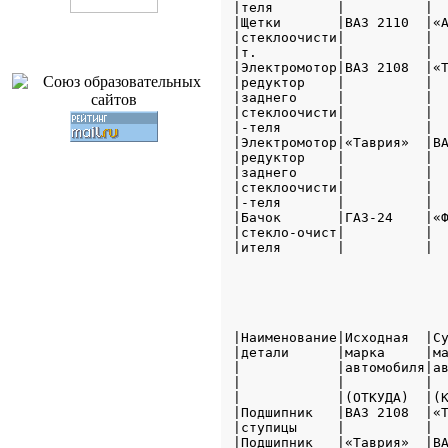
|теля        |          |  
|Щетки       |ВАЗ 2110  |«А
|стеклоочисти|          |  
|т.          |          |  
|Электромотор|ВАЗ 2108  |«Т
|редуктор    |          |  
|заднего     |          |  
|стеклоочисти|          |  
|-теля       |          |  
|Электромотор|«Таврия»  |ВА
|редуктор    |          |  
|заднего     |          |  
|стеклоочисти|          |  
|-теля       |          |  
|Бачок       |ГАЗ-24    |«Ф
|стекло-очист|          |  
|ителя       |          |  
                           
|Наименование|Исходная  |Су
|детали      |марка     |ма
|            |автомобиля|ав
|            |          |  
|            |(ОТКУДА)  |(К
|Подшипник   |ВАЗ 2108  |«Т
|ступицы     |          |  
|Подшипник   |«Таврия»  |ВА