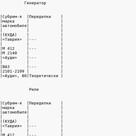
          Генератор

|Субрем-я  |Переделки    |

|марка     |             |

|автомобиля|             |

|          |             |

|(КУДА)    |             |

|«Таврия»  |---          |

|          |             |

|М 412     |---          |

|М 2140    |             |

|«Ауди»    |---          |

|          |             |

|ВАЗ       |---          |

|2101-2109 |             |

|«Ауди», 80|Теоретически |

            Реле

|Субрем-я  |Переделки    |

|марка     |             |

|автомобиля|             |

|          |             |

|(КУДА)    |             |

|«Таврия»  |---          |

|          |             |

|М 412     |---          |
