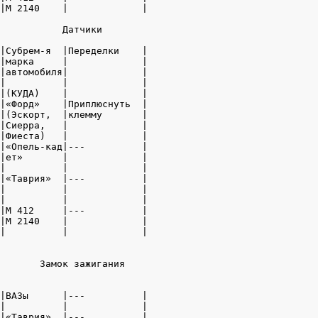
|М 2140    |             |

           Датчики

|Субрем-я  |Переделки    |

|марка     |             |

|автомобиля|             |

|          |             |

|(КУДА)    |             |

|«Форд»    |Приплюснуть  |

|(Эскорт,  |клемму       |

|Сиерра,   |             |

|Фиеста)   |             |

|«Опель-кад|---          |

|ет»       |             |

|          |             |

|«Таврия»  |---          |

|          |             |

|          |             |

|М 412     |---          |

|М 2140    |             |

|          |             |

       Замок зажигания

|ВАЗы      |---          |

|          |             |

|«Таврия»  |---          |
