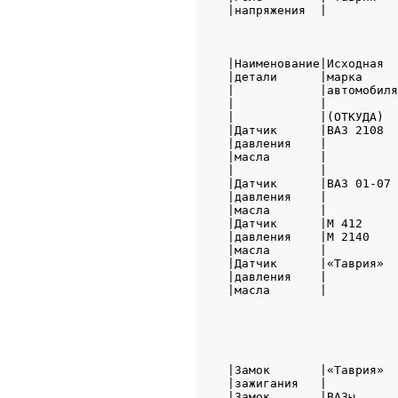
|напряжения  |          
                        
|Наименование|Исходная  
|детали      |марка     
|            |автомобиля
|            |          
|            |(ОТКУДА)  
|Датчик      |ВАЗ 2108  
|давления    |          
|масла       |          
|            |          
|Датчик      |ВАЗ 01-07 
|давления    |          
|масла       |          
|Датчик      |М 412     
|давления    |М 2140    
|масла       |          
|Датчик      |«Таврия»  
|давления    |          
|масла       |          
                        
|Замок       |«Таврия»  
|зажигания   |          
|Замок       |ВАЗы      