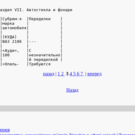
аздел VII. Автостекла и фонари

|Субрем-я  |Переделки    |

|марка     |             |

|автомобиля|             |

|          |             |

|(КУДА)    |             |

|ВАЗ 2106  |---          |

|          |             |

|«Ауди»,   |С            |

|100       |незначительно|

|          |й переделкой |

|«Опель-   |Требуются 
назад
|
1
2
3
4
5
6
7
|
вперед
Назад
рення