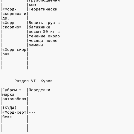
|          |грузоподъемни|

|          |ком          |

|«Форд-    |Теоретически |

|скорпио» и|             |

|др.       |             |

|«Форд-    |Возить груз в|

|скорпио»  |багажнике    |

|          |весом 50 кг в|

|          |течение около|

|          |месяца после |

|          |замены       |

|«Форд-сиер|---          |

|ра»       |             |

|          |             |

|          |             |

|          |             |

      Раздел VI. Кузов

|Субрем-я  |Переделки    |

|марка     |             |

|автомобиля|             |

|          |             |

|(КУДА)    |             |

|«Форд-херт|---          |

|бек»      |             |

|          |             |

|          |             |

|          |             |
