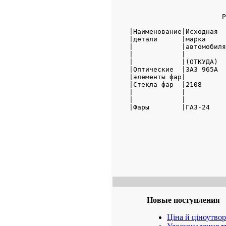
                       Р
|Наименование|Исходная  
|детали      |марка     
|            |автомобиля
|            |          
|            |(ОТКУДА)  
|Оптические  |ЗАЗ 965А  
|элементы фар|          
|Стекла фар  |2108      
|            |          
|            |          
|Фары        |ГАЗ-24    
Новые поступления
Ціна й ціноутво