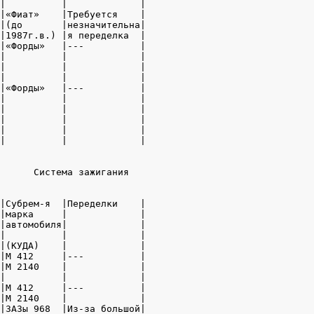
|          |             |

|«Фиат»    |Требуется    |

|(до       |незначительна|

|1987г.в.) |я переделка  |

|«Форды»   |---          |

|          |             |

|          |             |

|          |             |

|«Форды»   |---          |

|          |             |

|          |             |

|          |             |

|          |             |

|          |             |

      Система зажигания

|Субрем-я  |Переделки    |

|марка     |             |

|автомобиля|             |

|          |             |

|(КУДА)    |             |

|М 412     |---          |

|М 2140    |             |

|          |             |

|М 412     |---          |

|М 2140    |             |

|ЗАЗы 968  |Из-за большой|
