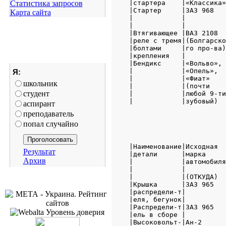
Статистика запросов
|стартера    |«Классика»
|Стартер     |ЗАЗ 968   
Карта сайта
|            |          
|            |          
|Втягивающее |ВАЗ 2108  
|реле с тремя|(Болгарско
|болтами     |го про-ва)
|крепления   |          
|Бендикс     |«Вольво», 
|            |«Опель»,  
Я:
|            |«Фиат»    
школьник
|            |(почти    
студент
|            |любой 9-ти
|            |зубовый)  
аспирант
преподаватель
попал случайно
                        
|Наименование|Исходная  
Результат
|детали      |марка     
Архив
|            |автомобиля
|            |          
|            |(ОТКУДА)  
|Крышка      |ЗАЗ 965   
|распредели-т|          
|еля, бегунок|          
|Распредели-т|ЗАЗ 965   
|ель в сборе |          
|Высоковольт-|Ан-2      