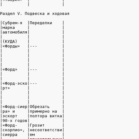
|          |             |

Раздел V. Подвеска и ходовая

|Субрем-я  |Переделки    |

|марка     |             |

|автомобиля|             |

|          |             |

|(КУДА)    |             |

|«Форды»   |---          |

|          |             |

|          |             |

|          |             |

|          |             |

|«Форд»    |---          |

|          |             |

|          |             |

|«Форд-эско|---          |

|рт»       |             |

|          |             |

|          |             |

|          |             |

|«Форд-сиер|Обрезать     |

|ра» и     |примерно на  |

|эскорт    |полтора витка|

|90-х годов|             |

|«Форд-    |Грозит       |

|скорпио», |несоответстви|

|сиерра    |ем           |
