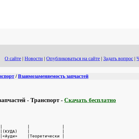
О сайте
|
Новости
|
Опубликоваться на сайте
|
Задать вопрос
|
Ч
нспорт
/
Взаимозаменяемость запчастей
апчастей - Транспорт -
Скачать бесплатно
|          |             |

|(КУДА)    |             |

|«Ауди»    |Теоретически |
