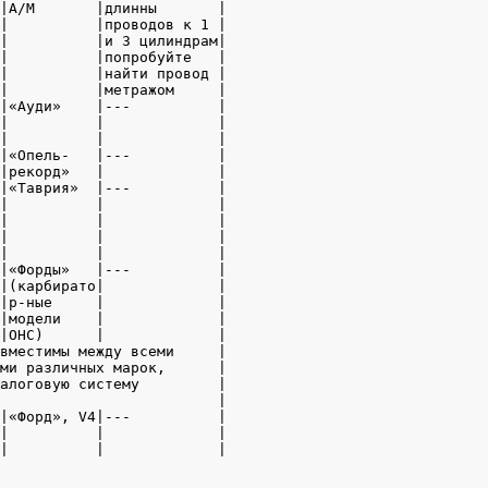
|А/М       |длинны       |

|          |проводов к 1 |

|          |и 3 цилиндрам|

|          |попробуйте   |

|          |найти провод |

|          |метражом     |

|«Ауди»    |---          |

|          |             |

|          |             |

|«Опель-   |---          |

|рекорд»   |             |

|«Таврия»  |---          |

|          |             |

|          |             |

|          |             |

|          |             |

|«Форды»   |---          |

|(карбирато|             |

|р-ные     |             |

|модели    |             |

|ОНС)      |             |

вместимы между всеми     |

ми различных марок,      |

алоговую систему         |

                         |

|«Форд», V4|---          |

|          |             |

|          |             |
