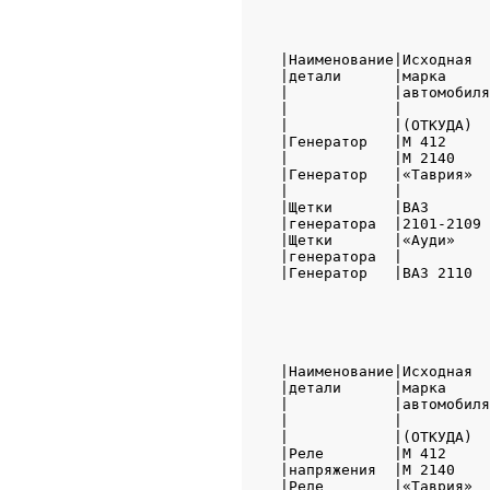
                        
|Наименование|Исходная  
|детали      |марка     
|            |автомобиля
|            |          
|            |(ОТКУДА)  
|Генератор   |М 412     
|            |М 2140    
|Генератор   |«Таврия»  
|            |          
|Щетки       |ВАЗ       
|генератора  |2101-2109 
|Щетки       |«Ауди»    
|генератора  |          
|Генератор   |ВАЗ 2110  
                        
|Наименование|Исходная  
|детали      |марка     
|            |автомобиля
|            |          
|            |(ОТКУДА)  
|Реле        |М 412     
|напряжения  |М 2140    
|Реле        |«Таврия»  