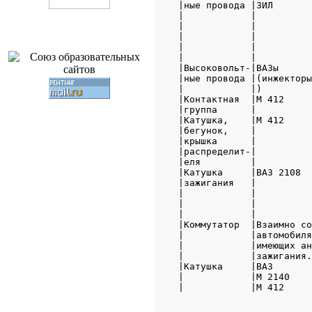
|ные провода |ЗИЛ       
|            |          
|            |          
|            |          
|            |          
|            |          
|Высоковольт-|ВАЗы      
|ные провода |(инжекторы
|            |)         
|Контактная  |М 412     
|группа      |          
|Катушка,    |М 412     
|бегунок,    |          
|крышка      |          
|распределит-|          
|еля         |          
|Катушка     |ВАЗ 2108  
|зажигания   |          
|            |          
|            |          
|            |          
|Коммутатор  |Взаимно со
|            |автомобиля
|            |имеющих ан
|            |зажигания.
|Катушка     |ВАЗ       
|            |М 2140    
|            |М 412     