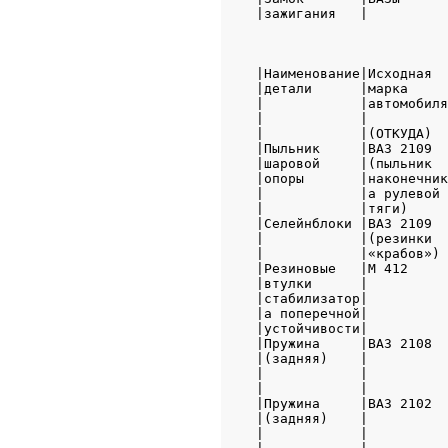
|зажигания   |          
                        
|Наименование|Исходная  
|детали      |марка     
|            |автомобиля
|            |          
|            |(ОТКУДА)  
|Пыльник     |ВАЗ 2109  
|шаровой     |(пыльник  
|опоры       |наконечник
|            |а рулевой 
|            |тяги)     
|Селейнблоки |ВАЗ 2109  
|            |(резинки  
|            |«крабов») 
|Резиновые   |М 412     
|втулки      |          
|стабилизатор|          
|а поперечной|          
|устойчивости|          
|Пружина     |ВАЗ 2108  
|(задняя)    |          
|            |          
|            |          
|Пружина     |ВАЗ 2102  
|(задняя)    |          
|            |          