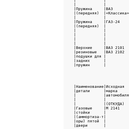
|            |          
|            |          
|Пружина     |ВАЗ       
|(передняя)  |«Классика»
|            |          
|Пружина     |ГАЗ-24    
|(передняя)  |          
|            |          
|            |          
|            |          
|            |          
|Верхние     |ВАЗ 2101  
|резиновые   |ВАЗ 2102  
|подушки для |          
|задних      |          
|пружин      |          
                        
|Наименование|Исходная  
|детали      |марка     
|            |автомобиля
|            |          
|            |(ОТКУДА)  
|Газовые     |М 2141    
|стойки      |          
|(аммортиза-т|          
|оры) пятой  |          
|двери       |          