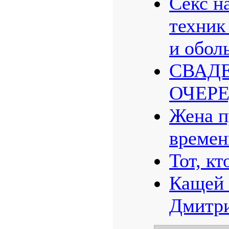
Секс н
техник
и обол
СВАД
ОЧЕР
Жена п
времен
Тот, кт
Кащей 
Дмитри