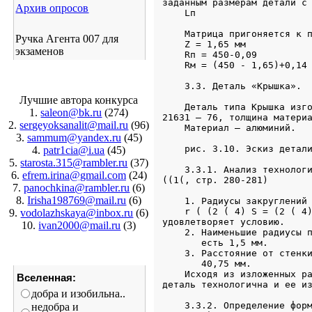
Архив опросов
Ручка Агента 007 для
экзаменов
Лучшие автора конкурса
1.
saleon@bk.ru
(274)
2.
sergeyoksanalit@mail.ru
(96)
3.
sammum@yandex.ru
(45)
4.
patr1cia@i.ua
(45)
5.
starosta.315@rambler.ru
(37)
6.
efrem.irina@gmail.com
(24)
7.
panochkina@rambler.ru
(6)
8.
Irisha198769@mail.ru
(6)
9.
vodolazhskaya@inbox.ru
(6)
10.
ivan2000@mail.ru
(3)
Вселенная:
добра и изобильна..
недобра и