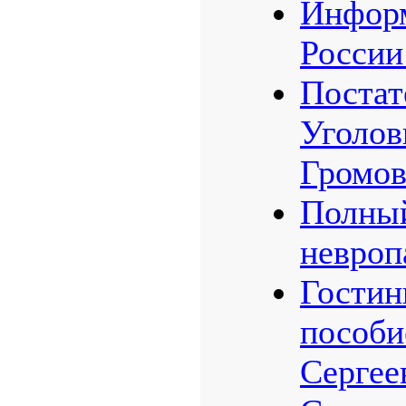
Информ
России
Постат
Уголов
Громов
Полный
невроп
Гостин
пособи
Сергее